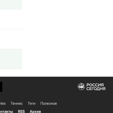
ries
Теннис
Теги
Полезное
нтакты
RSS
Архив