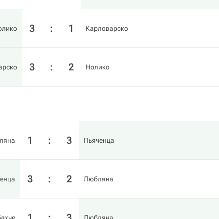
3
:
1
олико
Карловарско
3
:
2
арско
Нолико
1
:
3
ляна
Пьяченца
3
:
2
енца
Любляна
1
:
3
ахче
Любляна