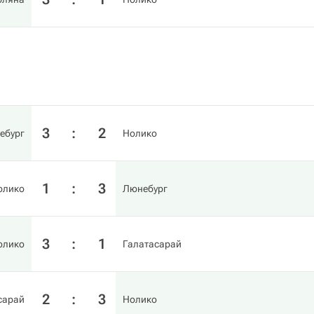
3
:
2
ебург
Нолико
1
:
3
олико
Люнебург
3
:
1
олико
Галатасарай
2
:
3
сарай
Нолико