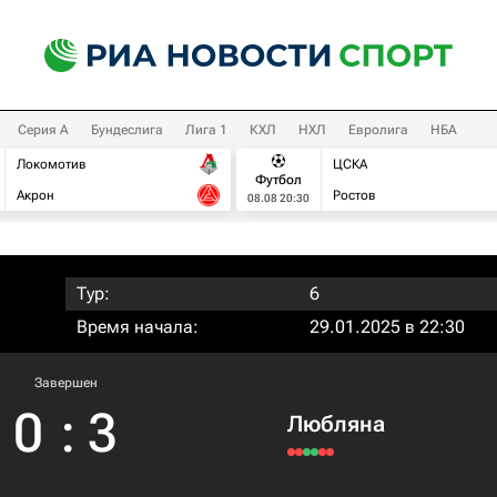
Серия А
Бундеслига
Лига 1
КХЛ
НХЛ
Евролига
НБА
Локомотив
ЦСКА
Футбол
Акрон
Ростов
08.08 20:30
Тур:
6
Время начала:
29.01.2025 в 22:30
Завершен
0
:
3
Любляна