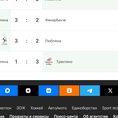
3
:
2
ляна
Фенербахче
3
:
2
Любляна
1
:
3
ляна
Трентино
иатлон
ЗОЖ
Хоккей
Авто/мото
Единоборства
Sport sto
ма
Продукты и сервисы
Пресс-центр
Об агентстве
Ко