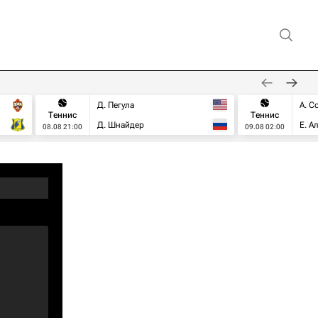
Д. Пегула
А. С
Теннис
Теннис
Д. Шнайдер
Е. А
08.08 21:00
09.08 02:00