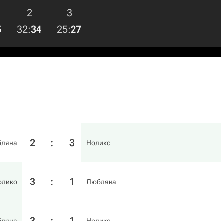
2
3
5
32
:
34
25
:
27
2
:
3
бляна
Нолико
3
:
1
олико
Любляна
3
:
1
бляна
Нолико