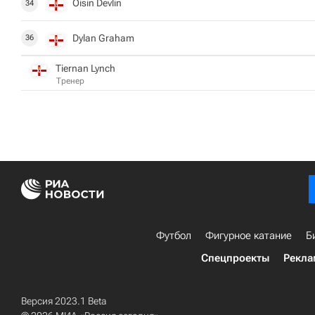
Oisin Devlin
34
Dylan Graham
36
Tiernan Lynch
Тренер
Футбол
Фигурное катание
Б
Спецпроекты
Рекла
Версия 2023.1 Beta