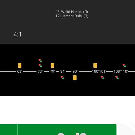
45‎’‎
Walid Hamidi
(П)
121‎’‎
Krenar Dulaj
(П)
4
:
1
63‎’‎
73‎’‎
79‎’‎
84‎’‎
90‎’‎
100‎’‎
101‎’‎
108‎’‎
110‎’‎