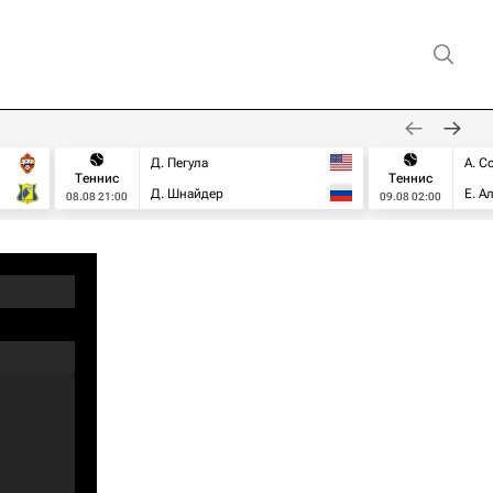
Д. Пегула
А. С
Теннис
Теннис
Д. Шнайдер
Е. А
08.08 21:00
09.08 02:00