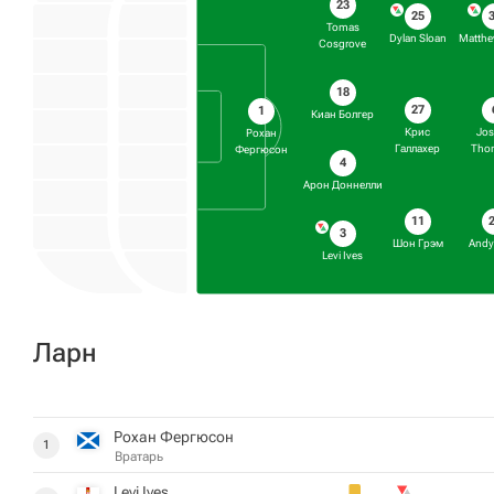
23
25
Tomas
Dylan Sloan
Matthe
Cosgrove
18
27
1
Киан Болгер
Крис
Jo
Рохан
Галлахер
Tho
Фергюсон
4
Арон Доннелли
11
3
Шон Грэм
Andy
Levi Ives
Ларн
Рохан Фергюсон
1
Вратарь
Levi Ives