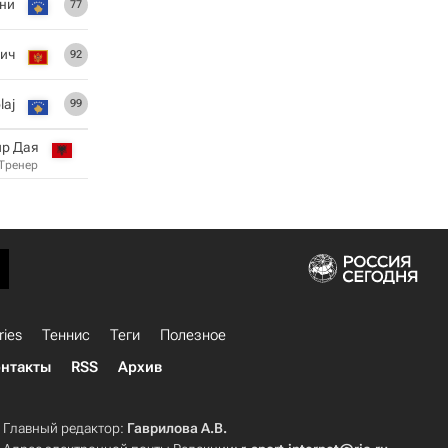
ни
77
ич
92
laj
99
р Дая
Тренер
ries
Теннис
Теги
Полезное
нтакты
RSS
Архив
Главный редактор:
Гаврилова А.В.