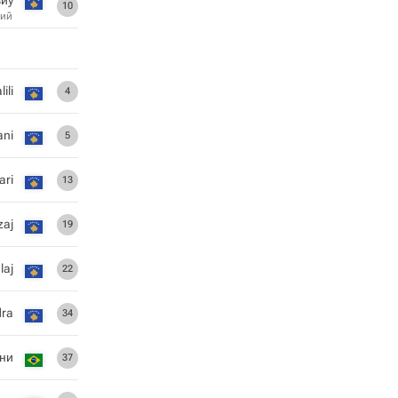
10
ий
ili
4
ani
5
ari
13
zaj
19
laj
22
dra
34
ни
37