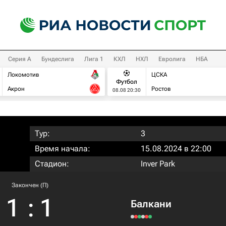
Серия А
Бундеслига
Лига 1
КХЛ
НХЛ
Евролига
НБА
Локомотив
ЦСКА
Футбол
Акрон
Ростов
08.08 20:30
Тур:
3
Время начала:
15.08.2024 в 22:00
Стадион:
Inver Park
Закончен (П)
1
:
1
Балкани