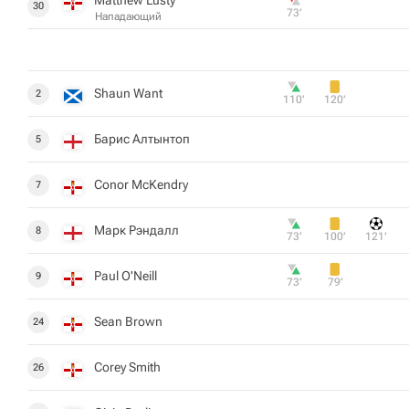
30
73‎’‎
Нападающий
Shaun Want
2
110‎’‎
120‎’‎
Барис Алтынтоп
5
Conor McKendry
7
Марк Рэндалл
8
73‎’‎
100‎’‎
121‎’‎
Paul O'Neill
9
73‎’‎
79‎’‎
Sean Brown
24
Corey Smith
26