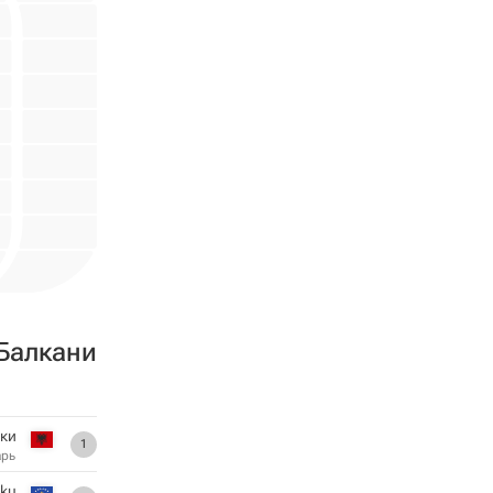
Балкани
ки
1
арь
oku