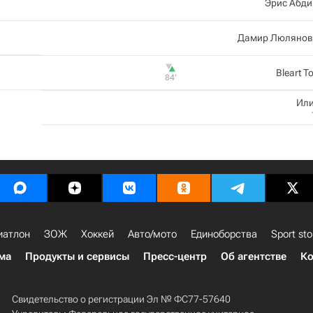
Эрис Абди
Дамир Люлянов
Bleart To
84‎’‎
Или
иатлон
ЗОЖ
Хоккей
Авто/мото
Единоборства
Sport sto
ма
Продукты и сервисы
Пресс-центр
Об агентстве
Ко
Свидетельство о регистрации Эл № ФС77-57640