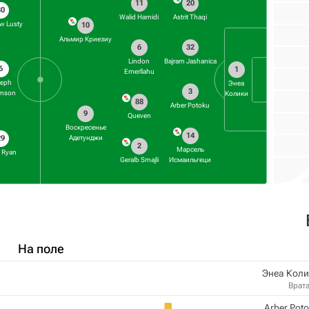
11
20
30
Walid Hamidi
Astrit Thaqi
w Lusty
10
Альмир Криезиу
6
32
Lindon
Bajram Jashanica
6
1
Emerllahu
seph
Энеа
3
mson
Колики
88
Arber Potoku
9
Queven
Воскресенье
14
Адетунджи
29
2
Марсель
 Ryan
Geralb Smajli
Исмаильгеци
На поле
Энеа Коли
Врат
Arber Pot