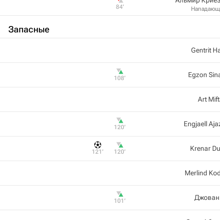
84‎’‎
Нападающ
Запасные
Gentrit Hal
Egzon Sin
108‎’‎
Art Mift
Engjaell Aja
120‎’‎
Krenar Du
121‎’‎
120‎’‎
Merlind Ko
Джован
101‎’‎