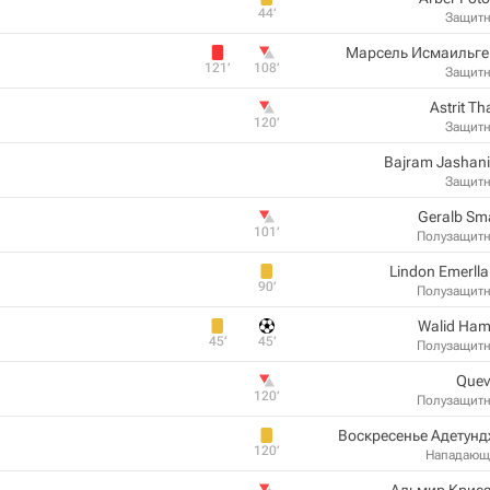
44‎’‎
Защит
Марсель Исмаильге
121‎’‎
108‎’‎
Защит
Astrit Th
120‎’‎
Защит
Bajram Jashan
Защит
Geralb Sma
101‎’‎
Полузащит
Lindon Emerll
90‎’‎
Полузащит
Walid Ham
45‎’‎
45‎’‎
Полузащит
Quev
120‎’‎
Полузащит
Воскресенье Адетун
120‎’‎
Нападающ
Альмир Криез