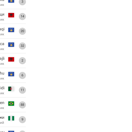
3
ник
ци
14
ник
aqi
20
ник
ica
32
ник
jli
2
ник
ahu
6
ник
idi
11
ник
en
88
ник
джи
9
ий
иу