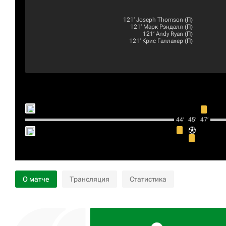
121‎’‎
Joseph Thomson
(П)
121‎’‎
Марк Рэндалл
(П)
121‎’‎
Andy Ryan
(П)
121‎’‎
Крис Галлахер
(П)
44‎’‎
45‎’‎
47‎’‎
О матче
Трансляция
Статистика