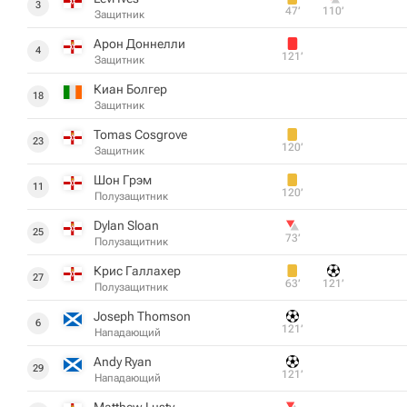
3
47‎’‎
110‎’‎
Защитник
Арон Доннелли
4
121‎’‎
Защитник
Киан Болгер
18
Защитник
Tomas Cosgrove
23
120‎’‎
Защитник
Шон Грэм
11
120‎’‎
Полузащитник
Dylan Sloan
25
73‎’‎
Полузащитник
Крис Галлахер
27
63‎’‎
121‎’‎
Полузащитник
Joseph Thomson
6
121‎’‎
Нападающий
Andy Ryan
29
121‎’‎
Нападающий
Matthew Lusty