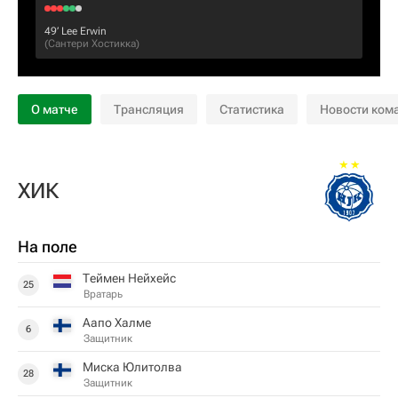
49‎’‎
Lee Erwin
(
Сантери Хостикка
)
О матче
Трансляция
Статистика
Новости ком
ХИК
На поле
Теймен Нейхейс
25
Вратарь
Аапо Халме
6
Защитник
Миска Юлитолва
28
Защитник