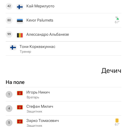
Кай Мерилуото
42
Kevor Palumets
80
67‎’‎
Алессандро Альбанезе
99
Тони Коркеакуннас
Тренер
Дечич
На поле
Игорь Никич
1
Вратарь
Стефан Милич
4
Защитник
Зарко Томасевич
5
67‎’‎
Защитник