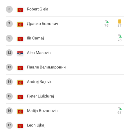
Robert Gjelaj
3
Драско Божович
7
76‎’‎
87‎’‎
Ilir Camaj
9
76‎’‎
Alen Masovic
12
Павле Велимирович
13
Andrej Bajovic
14
Pjeter Ljuljduraj
15
Matija Bozanovic
16
63‎’‎
Leon Ujkaj
17