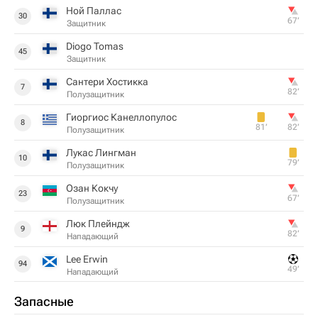
Ной Паллас
30
67‎’‎
Защитник
Diogo Tomas
45
Защитник
Сантери Хостикка
7
82‎’‎
Полузащитник
Гиоргиос Канеллопулос
8
81‎’‎
82‎’‎
Полузащитник
Лукас Лингман
10
79‎’‎
Полузащитник
Озан Кокчу
23
67‎’‎
Полузащитник
Люк Плейндж
9
82‎’‎
Нападающий
Lee Erwin
94
49‎’‎
Нападающий
Запасные