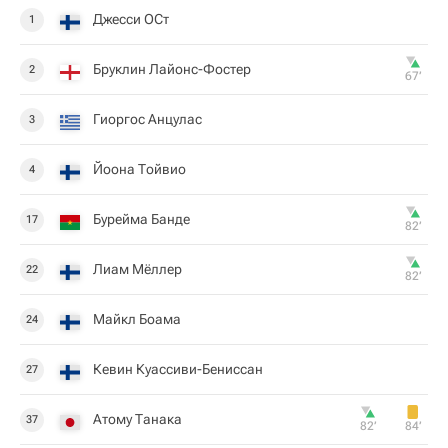
Джесси ОСт
1
Бруклин Лайонс-Фостер
2
67‎’‎
Гиоргос Анцулас
3
Йоона Тойвио
4
Бурейма Банде
17
82‎’‎
Лиам Мёллер
22
82‎’‎
Майкл Боама
24
Кевин Куассиви-Бениссан
27
Атому Танака
37
82‎’‎
84‎’‎