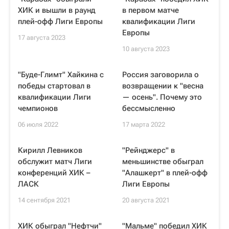
ХИК и вышли в раунд
в первом матче
плей-офф Лиги Европы
квалификации Лиги
Европы
17 августа 2023
10 августа 2023
"Буде-Глимт" Хайкина с
Россия заговорила о
победы стартовал в
возвращении к "весна
квалификации Лиги
— осень". Почему это
чемпионов
бессмысленно
06 июля 2022
17 марта 2022
Кирилл Левников
"Рейнджерс" в
обслужит матч Лиги
меньшинстве обыграл
конференций ХИК –
"Алашкерт" в плей-офф
ЛАСК
Лиги Европы
14 сентября 2021
20 августа 2021
ХИК обыграл "Нефтчи"
"Мальме" победил ХИК