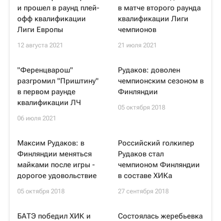
и прошел в раунд плей-
в матче второго раунда
офф квалификации
квалификации Лиги
Лиги Европы
чемпионов
12 августа 2021
21 июля 2021
"Ференцварош"
Рудаков: доволен
разгромил "Приштину"
чемпионским сезоном в
в первом раунде
Финляндии
квалификации ЛЧ
05 октября 2018
06 июля 2021
Максим Рудаков: в
Российский голкипер
Финляндии меняться
Рудаков стал
майками после игры -
чемпионом Финляндии
дорогое удовольствие
в составе ХИКа
05 октября 2018
27 сентября 2018
БАТЭ победил ХИК и
Состоялась жеребьевка