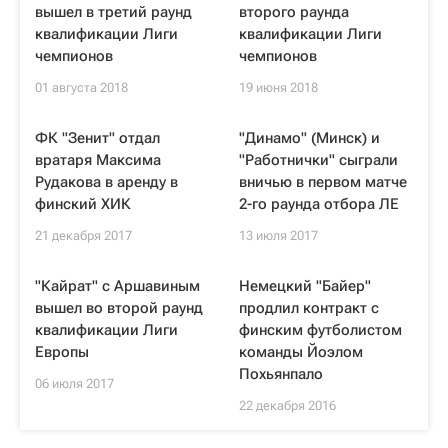
вышел в третий раунд
второго раунда
квалификации Лиги
квалификации Лиги
чемпионов
чемпионов
01 августа 2018
19 июня 2018
ФК "Зенит" отдал
"Динамо" (Минск) и
вратаря Максима
"Работнички" сыграли
Рудакова в аренду в
вничью в первом матче
финский ХИК
2-го раунда отбора ЛЕ
21 декабря 2017
13 июля 2017
"Кайрат" с Аршавиным
Немецкий "Байер"
вышел во второй раунд
продлил контракт с
квалификации Лиги
финским футболистом
Европы
команды Йоэлом
Похьянпало
06 июля 2017
22 декабря 2016