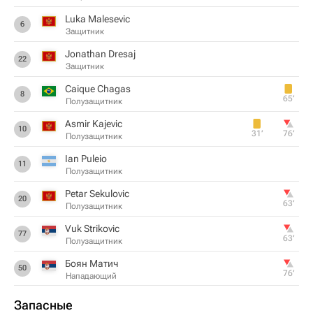
Luka Malesevic
6
Защитник
Jonathan Dresaj
22
Защитник
Caique Chagas
8
65‎’‎
Полузащитник
Asmir Kajevic
10
31‎’‎
76‎’‎
Полузащитник
Ian Puleio
11
Полузащитник
Petar Sekulovic
20
63‎’‎
Полузащитник
Vuk Strikovic
77
63‎’‎
Полузащитник
Боян Матич
50
76‎’‎
Нападающий
Запасные