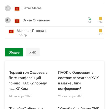
Lazar Maras
18
Огнен Стиепович
33
63‎’‎
66‎’‎
Милорад Пекович
71‎’‎
Тренер
Общее
ХИК
Первый гол Оздоева в
ПАОК с Оздоевым в
Лиге конференций
составе переиграл ХИК
принес ПАОКу победу
в матче Лиги
над ХИКом
конференций
14 декабря 2023
21 сентября 2023
"Карабах" обыграли
"Карабах" победил ХИК