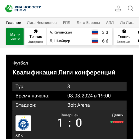
Главное
Лига Чемпионов
РПЛ
Лига Европы
АПЛ
Ла Лига
3
3
А. Калинская
Матч-
Теннис
Теннис
центр
6
6
Д. Шнайдер
Завершен
Завершен
Футбол
Квалификация Лиги конференций
Тур:
3
Время начала:
08.08.2024 в 19:00
Стадион:
Bolt Arena
Завершен
Дечич
1
:
0
ХИК