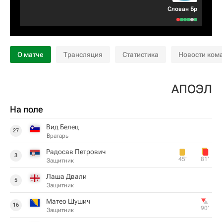
Слован Бр
О матче
Трансляция
Статистика
Новости ком
АПОЭЛ
На поле
Вид Белец
27
Вратарь
Радосав Петрович
3
45‎’‎
81‎’‎
Защитник
Лаша Двали
5
Защитник
Матео Шушич
16
90‎’‎
Защитник