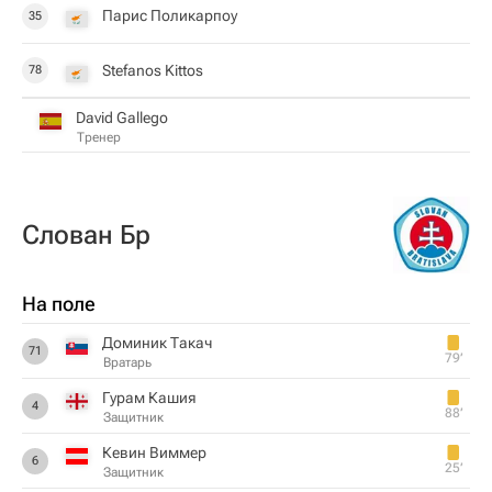
Парис Поликарпоу
35
Stefanos Kittos
78
David Gallego
Тренер
Слован Бр
На поле
Доминик Такач
71
79‎’‎
Вратарь
Гурам Кaшия
4
88‎’‎
Защитник
Кевин Виммер
6
25‎’‎
Защитник