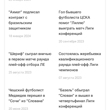
"Ахмат" подписал
Гол бывшего
контракт с
футболиста ЦСКА
бразильским
помог "Лиллю"
защитником
выиграть матч Лиги
конференций
18 января 2024
20 сентября 2023
"Шериф" сыграл вничью
Состоялась жеребьевка
в первом матче раунда
квалификационного
плей-офф отбора ЛЕ
раунда плей-офф Лиги
чемпионов
25 августа 2023
07 августа 2023
Чешский футболист
"Базель" обыграл
Медведев перешел в
"Слован" и вышел в
"Сочи" из "Слована"
четвертьфинал Лиги
конференций
20 июня 2023