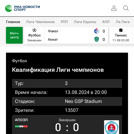
Главное
Лига Чемпионов
РПЛ
Лига Европы
АПЛ
Ла Лига
0
Факел
Матч-
Футбол
Теннис
центр
0
Ахмат
Завершен
11.08 02:00
Футбол
Квалификация Лиги чемпионов
Тур:
3
Время начала:
13.08.2024 в 20:00
Стадион:
Neo GSP Stadium
Зрители:
13507
АПОЭЛ
Завершен
0
:
0