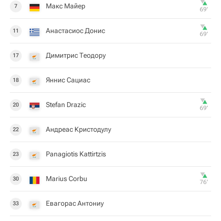
Макс Майер
7
69‎’‎
Анастасиос Донис
11
69‎’‎
Димитрис Теодору
17
Яннис Сациас
18
Stefan Drazic
20
69‎’‎
Андреас Кристодулу
22
Panagiotis Kattirtzis
23
Marius Corbu
30
76‎’‎
Евагорас Антониу
33