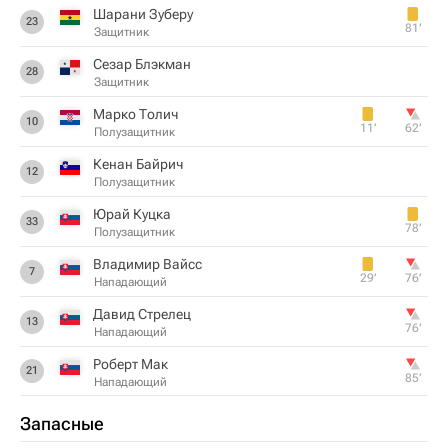
Шарани Зуберу
23
81‎’‎
Защитник
Сезар Блэкман
28
Защитник
Марко Толич
10
11‎’‎
62‎’‎
Полузащитник
Кенан Байрич
12
Полузащитник
Юрай Куцка
33
78‎’‎
Полузащитник
Владимир Вайсс
7
29‎’‎
76‎’‎
Нападающий
Давид Стрелец
13
76‎’‎
Нападающий
Роберт Мак
21
85‎’‎
Нападающий
Запасные