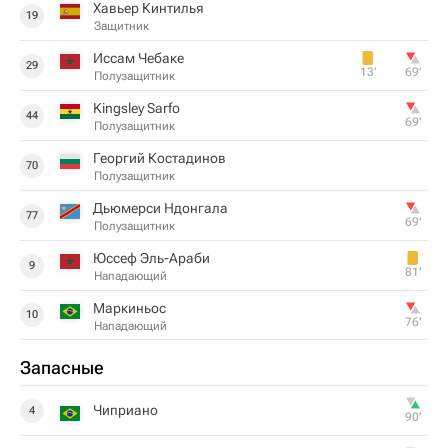
Хавьер Кинтилья
19
Защитник
Иссам Чебаке
29
13‎’‎
69‎’‎
Полузащитник
Kingsley Sarfo
44
69‎’‎
Полузащитник
Георгий Костадинов
70
Полузащитник
Дьюмерси Ндонгала
77
69‎’‎
Полузащитник
Юссеф Эль-Араби
9
81‎’‎
Нападающий
Маркиньос
10
76‎’‎
Нападающий
Запасные
Чиприано
4
90‎’‎