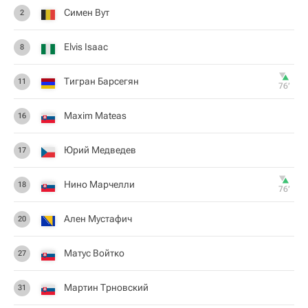
Симен Вут
2
Elvis Isaac
8
Тигран Барсегян
11
76‎’‎
Maxim Mateas
16
Юрий Медведев
17
Нино Марчелли
18
76‎’‎
Ален Мустафич
20
Матус Войтко
27
Мартин Трновский
31