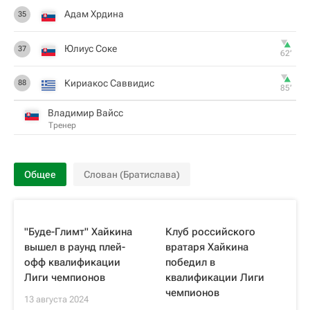
Адам Хрдина
35
Юлиус Соке
37
62‎’‎
Кириакос Саввидис
88
85‎’‎
Владимир Вайсс
Тренер
Общее
Слован (Братислава)
"Буде-Глимт" Хайкина
Клуб российского
вышел в раунд плей-
вратаря Хайкина
офф квалификации
победил в
Лиги чемпионов
квалификации Лиги
чемпионов
13 августа 2024