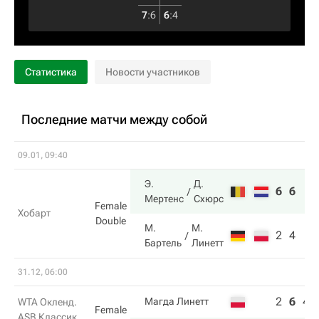
7
:
6
6
:
4
Статистика
Новости участников
Последние матчи между собой
09.01, 09:40
Э.
Д.
6
6
Мертенс
Схюрс
Female
Хобарт
Double
М.
М.
2
4
Бартель
Линетт
31.12, 06:00
2
6
4
Магда Линетт
WTA Окленд.
Female
ASB Классик.