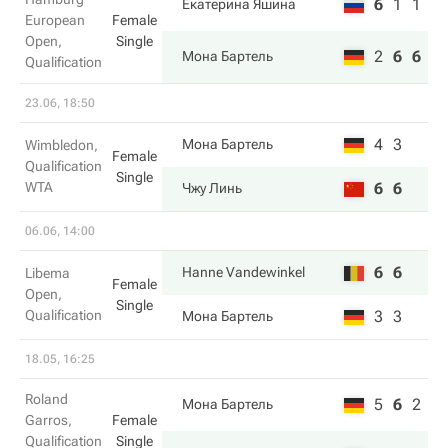
6
1
1
Екатерина Яшина
European
Female
Open,
Single
2
6
6
Мона Бартель
Qualification
23.06, 18:50
4
3
Мона Бартель
Wimbledon,
Female
Qualification
Single
WTA
6
6
Чжу Линь
06.06, 14:00
6
6
Hanne Vandewinkel
Libema
Female
Open,
Single
Qualification
3
3
Мона Бартель
18.05, 16:25
Roland
5
6
2
Мона Бартель
Garros,
Female
Qualification
Single