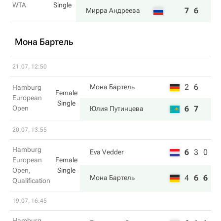
WTA
Single
7
6
Мирра Андреева
Мона Бартель
21.07, 12:50
2
6
Мона Бартель
Hamburg
Female
European
Single
Open
6
7
Юлия Путинцева
20.07, 13:55
Hamburg
6
3
0
Eva Vedder
European
Female
Open,
Single
4
6
6
Мона Бартель
Qualification
19.07, 16:45
Hamburg