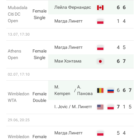
6
6
Лейла Фернандес
Mubadala
Female
Citi DC
Single
Open
1
4
Магда Линетт
13.07, 17:30
4
5
Магда Линетт
Athens
Female
Open
Single
6
7
Маи Хонтама
02.07, 17:10
M.
А.
6
6
7
Kempen
Панова
Wimbledon
Female
WTA
Double
7
1
5
I. Jovic
М. Линетт
29.06, 20:25
5
4
Магда Линетт
Wimbledon
Female