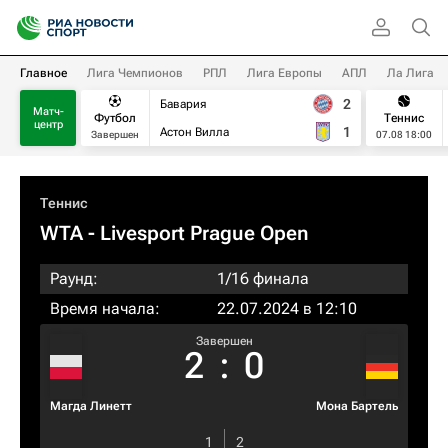
Главное
Лига Чемпионов
РПЛ
Лига Европы
АПЛ
Ла Лига
2
Бавария
Матч-
Футбол
Теннис
центр
1
Астон Вилла
Завершен
07.08 18:00
Теннис
WTA
- Livesport Prague Open
Раунд:
1/16 финала
Время начала:
22.07.2024 в 12:10
Завершен
2
:
0
Магда Линетт
Мона Бартель
1
2