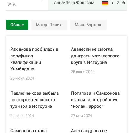
7
2
6
Анна-Лена Фридзам
WTA
Общее
Магда Линетт
Мона Бартель
Рахимова пробилась в
Аванесян не смогла
полуфинал
доиграть матч первого
квалификации
круга в Истбурне
Уимблдона
25 июня 2024
25 июня 2024
Павлюченкова выбыла
Потапова и Самсонова
на старте теннисного
вышли во второй круг
турнира в Истбурне
"Ролан Гаррос"
24 июня 2024
27 мая 2024
Самсонова стала
Александрова не