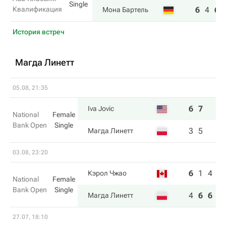
Single
Квалификация
6
4
6
Мона Бартель
История встреч
Магда Линетт
05.08, 21:35
6
7
Iva Jovic
National
Female
Bank Open
Single
3
5
Магда Линетт
03.08, 23:20
6
1
4
Кэрол Чжао
National
Female
Bank Open
Single
4
6
6
Магда Линетт
27.07, 18:10