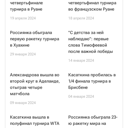
четвертьфинале
четвертьфинал турнира
турнира в Руане
во французском Руане
19 апреля 2024
18 апреля 2024
Россиянка обыграла
"С детства за ней
первую ракетку турнира
наблюдаю": первые
в Хуахине
слова Тимофеевой
после важной победы
29 января 2024
14 января 2024
Александрова вышла во
Касаткина пробилась в
второй круг в Аделаиде,
1/4 финала турнира в
отыграв четыре
Брисбене
матчбола
04 января 2024
09 января 2024
Касаткина вышла в
Россиянка обыграла 23-
полуфинал турнира WTA
ю ракетку мира на