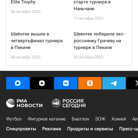
Elite Trophy
старте турнира в
Наньчане
26 октября 2023
17 октября 2023
Швёнтек вышла в
Швентек победила экс-
четвертьфинал турнира
россиянку Грачеву на
в Пекине
турнире в Пекине
04 октября 2023
03 октября 2023
Футбол
Фигурное катание
Биатлон
ЗОЖ
Хоккей
Ав
Спецпроекты
Реклама
Продукты и сервисы
Пресс-ц