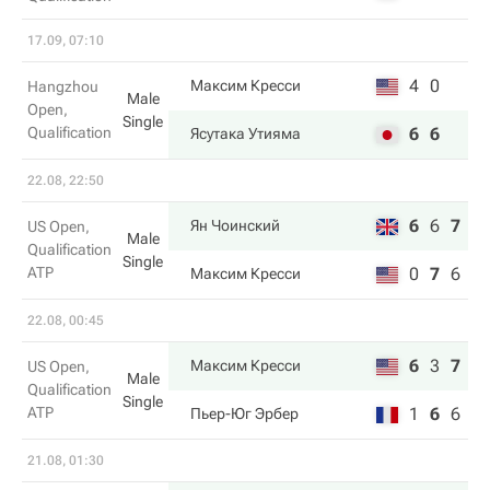
17.09, 07:10
4
0
Максим Кресси
Hangzhou
Male
Open,
Single
Qualification
6
6
Ясутака Утияма
22.08, 22:50
6
6
7
Ян Чоинский
US Open,
Male
Qualification
Single
ATP
0
7
6
Максим Кресси
22.08, 00:45
6
3
7
Максим Кресси
US Open,
Male
Qualification
Single
ATP
1
6
6
Пьер-Юг Эрбер
21.08, 01:30