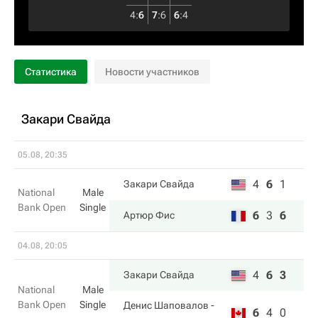
4
:
6
7
:
6
6
:
4
Статистика
Новости участников
Закари Свайда
05.08, 20:35
4
6
1
Закари Свайда
National
Male
Bank Open
Single
6
3
6
Артюр Фис
04.08, 20:05
4
6
3
Закари Свайда
National
Male
Bank Open
Single
Денис Шаповалов
-
6
4
0