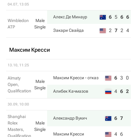
04.07, 13:05
6
5
6
6
Алекс Де Минаур
Wimbledon
Male
ATP
Single
2
7
2
4
Закари Свайда
Максим Кресси
13.10, 11:25
6
3
0
Максим Кресси
- отказ
Almaty
Male
Open,
Single
Qualification
4
6
2
Алибек Качмазов
30.09, 10:00
Shanghai
6
7
Александр Вукич
Rolex
Male
Masters,
Single
4
6
Максим Кресси
Qualification