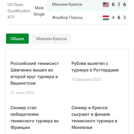
6
3
6
Максим Кресси
US Open,
Male
Qualification
Single
ATP
4
6
3
Жомбор Пирош
Общее
Максим Кресси
Российский теннисист
Рублев вылетел с
Шевченко вышел во
турнира в Роттердаме
второй круг турнира в
15 февраля 2023
Вашингтоне
31 июля 2023
Синнер стал
Синнер и Кресси
победителем
сыграют в финале
теннисного турнира во
теннисного турнира в
Франции
Монпелье