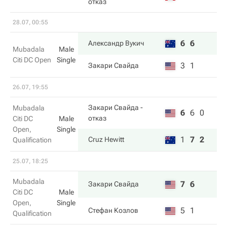
отказ
28.07, 00:55
6
6
Александр Вукич
Mubadala
Male
Citi DC Open
Single
3
1
Закари Свайда
26.07, 19:55
Закари Свайда
-
Mubadala
6
6
0
отказ
Citi DC
Male
Open,
Single
1
7
2
Cruz Hewitt
Qualification
25.07, 18:25
Mubadala
7
6
Закари Свайда
Citi DC
Male
Open,
Single
5
1
Стефан Козлов
Qualification