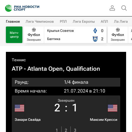
Главное
Лига Чемпионов
РПЛ
Лига Европы
АПЛ
Ла Лига
0
Крылья Советов
Матч-
Футбол
Футбол
центр
2
Балтика
Завершен
Завершен
Теннис
ATP
- Atlanta Open, Qualification
Раунд:
1/4 финала
Время начала:
21.07.2024 в 21:10
Завершен
2
:
1
Закари Свайда
Максим Кресси
1
2
3