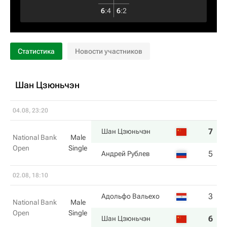
6
:
4
6
:
2
Статистика
Новости участников
Шан Цзюньчэн
04.08, 23:20
7
4
Шан Цзюньчэн
National Bank
Male
Open
Single
5
6
Андрей Рублев
02.08, 18:10
3
3
Адольфо Вальехо
National Bank
Male
Open
Single
6
6
Шан Цзюньчэн