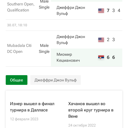
Male
Southern Open,
Single
Джеффри Джон
Qualification
7
3
4
Вульф
30.07, 18:10
Джеффри Джон
2
3
Вульф
Mubadala Citi
Male
DC Open
Single
Миомир
6
6
Кецманович
Общее
Джеффри Джон Вульф
Изнер вышел в финал
Хачанов вышел во
турнира в Далласе
второй круг турнира в
Вене
12 февраля 2023
24 октября 2022