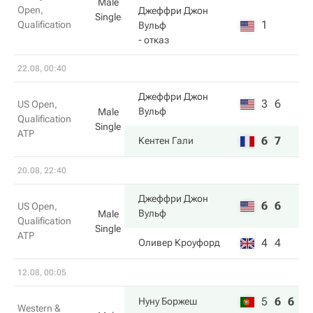
Male
Open,
Джеффри Джон
Single
1
Qualification
Вульф
- отказ
22.08, 00:40
Джеффри Джон
3
6
US Open,
Вульф
Male
Qualification
Single
ATP
6
7
Кентен Гали
20.08, 22:40
Джеффри Джон
6
6
US Open,
Вульф
Male
Qualification
Single
ATP
4
4
Оливер Кроуфорд
12.08, 00:05
5
6
6
Нуну Боржеш
Western &