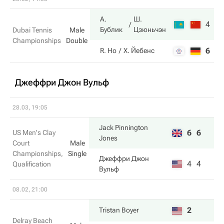
А.
Ш.
4
6
Бублик
Цзюньчэн
Dubai Tennis
Male
Championships
Double
6
4
R. Ho
Х. Йебенс
Джеффри Джон Вульф
28.03, 19:05
Jack Pinnington
6
6
US Men's Clay
Jones
Court
Male
Championships,
Single
Джеффри Джон
4
4
Qualification
Вульф
08.02, 21:00
2
Tristan Boyer
Delray Beach