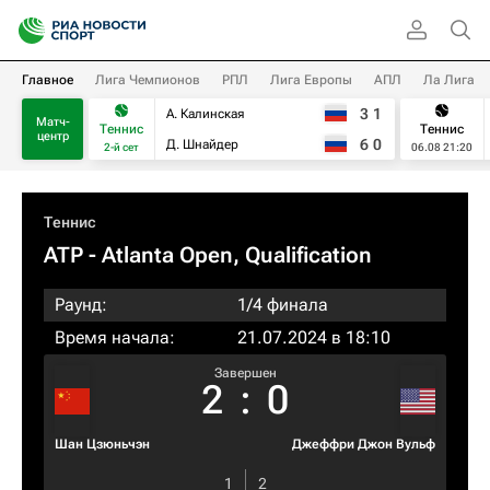
Главное
Лига Чемпионов
РПЛ
Лига Европы
АПЛ
Ла Лига
3
1
А. Калинская
Матч-
Теннис
Теннис
центр
6
0
Д. Шнайдер
2-й сет
06.08 21:20
Теннис
ATP
- Atlanta Open, Qualification
Раунд:
1/4 финала
Время начала:
21.07.2024 в 18:10
Завершен
2
:
0
Шан Цзюньчэн
Джеффри Джон Вульф
1
2