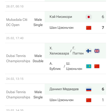
28.07, 00:10
6
6
Кэй Нисикори
Mubadala Citi
Male
DC Open
Single
7
3
Шан Цзюньчэн
25.02, 17:40
Х.
Г.
Хелиоваара
Паттен
Dubai Tennis
Male
Championships
Double
А.
Ш.
Бублик
Цзюньчэн
24.02, 13:15
6
6
Даниил Медведев
Dubai Tennis
Male
Championships
Single
1
3
Шан Цзюньчэн
23.02, 14:35