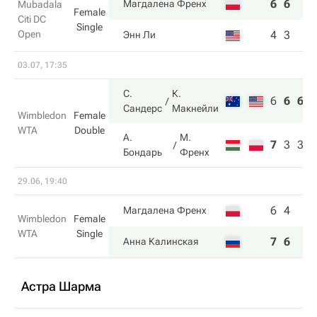
6
6
Магдалена Френх
Mubadala
Female
Citi DC
Single
Open
4
3
Энн Ли
03.07, 17:35
С.
К.
6
6
6
Сандерс
Макнейли
Wimbledon
Female
WTA
Double
А.
М.
7
3
3
Бондарь
Френх
29.06, 19:40
6
4
Магдалена Френх
Wimbledon
Female
WTA
Single
7
6
Анна Калинская
Астра Шарма