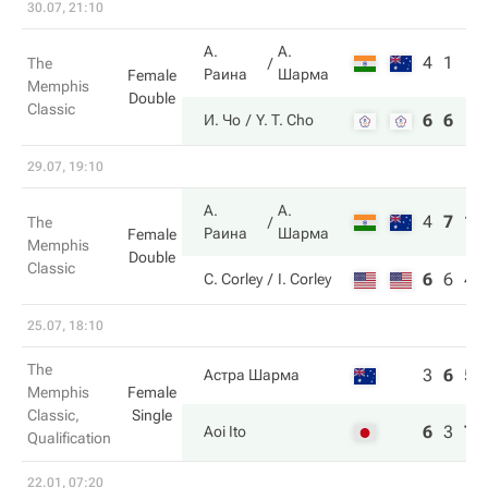
30.07, 21:10
А.
А.
4
1
The
Раина
Шарма
Female
Memphis
Double
Classic
6
6
И. Чо
Y. T. Cho
29.07, 19:10
А.
А.
4
7
10
The
Раина
Шарма
Female
Memphis
Double
Classic
6
6
4
C. Corley
I. Corley
25.07, 18:10
The
3
6
5
Астра Шарма
Memphis
Female
Classic,
Single
6
3
7
Aoi Ito
Qualification
22.01, 07:20