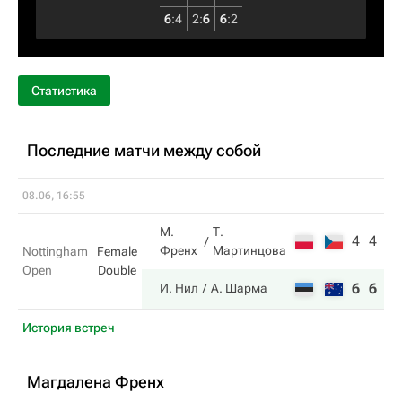
6
:
4
2
:
6
6
:
2
Статистика
Последние матчи между собой
08.06, 16:55
М.
Т.
4
4
Френх
Мартинцова
Nottingham
Female
Open
Double
6
6
И. Нил
А. Шарма
История встреч
Магдалена Френх