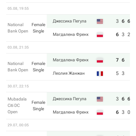
05.08, 19:55
3
6
6
Джессика Пегула
National
Female
Bank Open
Single
6
3
2
Магдалена Френх
03.08, 21:35
7
6
Магдалена Френх
National
Female
Bank Open
Single
5
3
Леолия Жанжан
30.07, 22:15
3
6
6
Джессика Пегула
Mubadala
Female
Citi DC
Single
Open
6
3
0
Магдалена Френх
29.07, 00:05