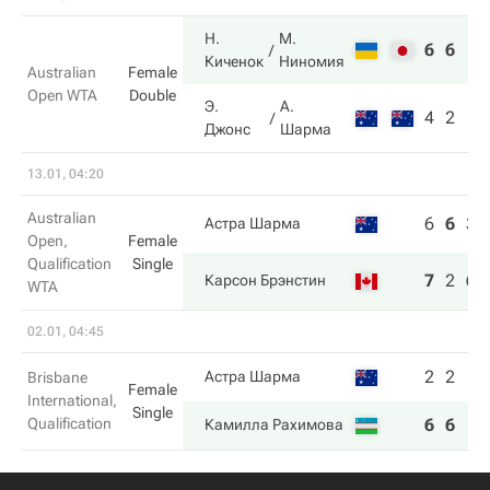
Н.
М.
6
6
Киченок
Ниномия
Australian
Female
Open WTA
Double
Э.
А.
4
2
Джонс
Шарма
13.01, 04:20
Australian
6
6
3
Астра Шарма
Open,
Female
Qualification
Single
7
2
6
Карсон Брэнстин
WTA
02.01, 04:45
2
2
Астра Шарма
Brisbane
Female
International,
Single
Qualification
6
6
Камилла Рахимова