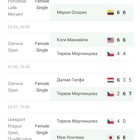
Princesse
Female
Lalla
Single
6
6
Мария Осорио
Meryem
03.02, 20:05
6
6
Кэти Макнейли
Ostrava
Female
Open
Single
4
4
Тереза Мартинцова
01.02, 18:40
6
3
5
Далма Галфи
Ostrava
Female
Open
Single
2
6
7
Тереза Мартинцова
20.07, 13:50
Livesport
4
0
Тереза Мартинцова
Prague
Female
Open,
Single
6
6
Маи Хонтама
Qualification