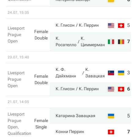
24.07, 15:35
5
6
К. Глисон
К. Перрин
Livesport
Female
Prague
Double
К.
К.
Open
7
4
Росателло
Циммерман
23.07, 15:40
К. Ф.
К.
3
2
Livesport
Дайхманн
Завацкая
Female
Prague
Double
Open
6
6
К. Глисон
К. Перрин
21.07, 14:05
Livesport
5
6
Катарина Завацкая
Prague
Female
Open,
Single
7
4
Конни Перрин
Qualification