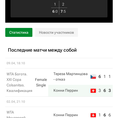
1
2
6
:
0
7
:
5
Статистика
Новости участников
Последние матчи между собой
09.04, 18:10
Тереза Мартинцова
WTA Богота.
6
1
1
- отказ
XXI Copa
Female
Colsanitas.
Single
3
6
3
Конни Перрин
Квалификация
02.04, 21:10
WTA
1
6
6
Конни Перрин
Монтеррей.