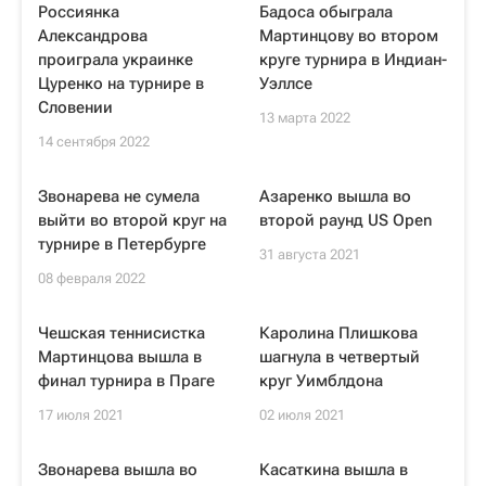
Россиянка
Бадоса обыграла
Александрова
Мартинцову во втором
проиграла украинке
круге турнира в Индиан-
Цуренко на турнире в
Уэллсе
Словении
13 марта 2022
14 сентября 2022
Звонарева не сумела
Азаренко вышла во
выйти во второй круг на
второй раунд US Open
турнире в Петербурге
31 августа 2021
08 февраля 2022
Чешская теннисистка
Каролина Плишкова
Мартинцова вышла в
шагнула в четвертый
финал турнира в Праге
круг Уимблдона
17 июля 2021
02 июля 2021
Звонарева вышла во
Касаткина вышла в