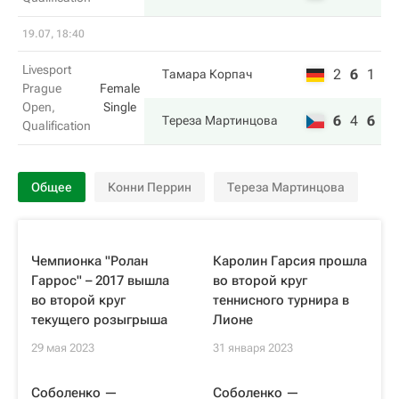
19.07, 18:40
Livesport
2
6
1
Тамара Корпач
Prague
Female
Open,
Single
6
4
6
Тереза Мартинцова
Qualification
Общее
Конни Перрин
Тереза Мартинцова
Чемпионка "Ролан
Каролин Гарсия прошла
Гаррос" – 2017 вышла
во второй круг
во второй круг
теннисного турнира в
текущего розыгрыша
Лионе
29 мая 2023
31 января 2023
Соболенко —
Соболенко —