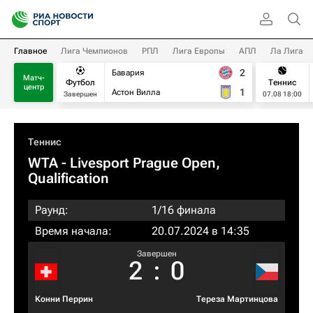
Главное
Лига Чемпионов
РПЛ
Лига Европы
АПЛ
Ла Лига
2
Бавария
Матч-
Футбол
Теннис
центр
1
Астон Вилла
Завершен
07.08 18:00
Теннис
WTA
- Livesport Prague Open,
Qualification
Раунд:
1/16 финала
Время начала:
20.07.2024 в 14:35
Завершен
2
:
0
Конни Перрин
Тереза Мартинцова