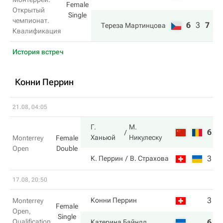
Female
Открытый
Single
чемпионат.
6
3
7
Тереза Мартинцова
Квалификация
История встреч
Конни Перрин
21.08, 04:05
Г.
М.
6
7
Ханьюй
Никулеску
Monterrey
Female
Open
Double
3
5
К. Перрин
В. Страхова
17.08, 20:50
3
0
Конни Перрин
Monterrey
Female
Open,
Single
Qualification
6
6
Катерина Байндл