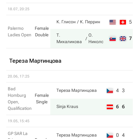
18.07, 20:25
5
3
К. Глисон
К. Перрин
Palermo
Female
Ladies Open
Double
Т.
О.
7
6
Михаликова
Николс
Тереза Мартинцова
20.06, 17:25
Bad
4
3
Тереза Мартинцова
Homburg
Female
Open,
Single
6
6
Sinja Kraus
Qualification
19.05, 15:45
GP SAR La
0
4
Тереза Мартинцова