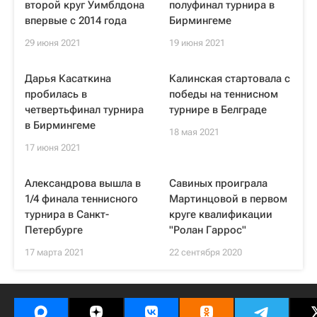
второй круг Уимблдона
полуфинал турнира в
впервые с 2014 года
Бирмингеме
29 июня 2021
19 июня 2021
Дарья Касаткина
Калинская стартовала с
пробилась в
победы на теннисном
четвертьфинал турнира
турнире в Белграде
в Бирмингеме
18 мая 2021
17 июня 2021
Александрова вышла в
Савиных проиграла
1/4 финала теннисного
Мартинцовой в первом
турнира в Санкт-
круге квалификации
Петербурге
"Ролан Гаррос"
17 марта 2021
22 сентября 2020