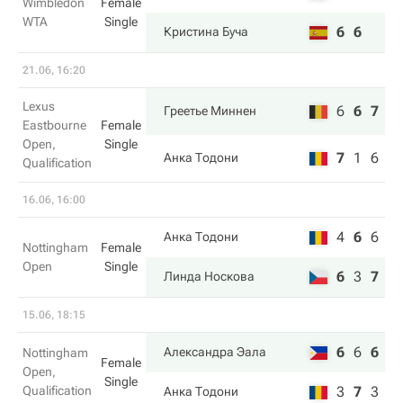
Wimbledon
Female
WTA
Single
6
6
Кристина Буча
21.06, 16:20
Lexus
6
6
7
Греетье Миннен
Eastbourne
Female
Open,
Single
7
1
6
Анка Тодони
Qualification
16.06, 16:00
4
6
6
Анка Тодони
Nottingham
Female
Open
Single
6
3
7
Линда Носкова
15.06, 18:15
6
6
6
Александра Эала
Nottingham
Female
Open,
Single
Qualification
3
7
3
Анка Тодони