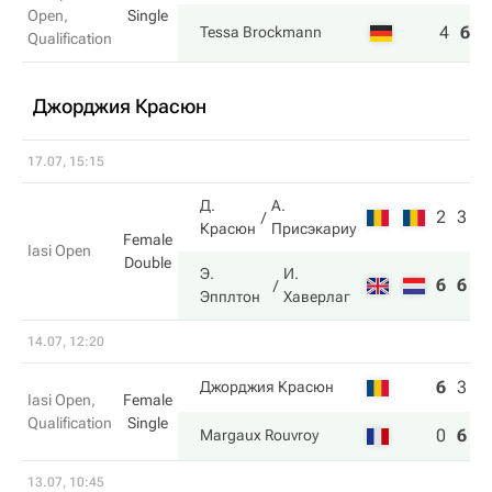
Open,
Single
4
6
6
Tessa Brockmann
Qualification
Джорджия Красюн
17.07, 15:15
Д.
А.
2
3
Красюн
Присэкариу
Female
Iasi Open
Double
Э.
И.
6
6
Эпплтон
Хаверлаг
14.07, 12:20
6
3
4
Джорджия Красюн
Iasi Open,
Female
Qualification
Single
0
6
6
Margaux Rouvroy
13.07, 10:45