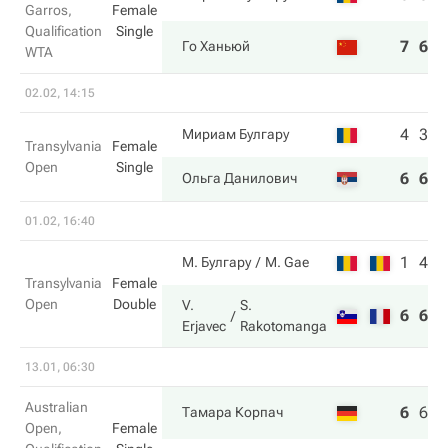
Garros,
Female
Qualification
Single
7
6
Го Ханьюй
WTA
02.02, 14:15
4
3
Мириам Булгару
Transylvania
Female
Open
Single
6
6
Ольга Данилович
01.02, 16:40
1
4
М. Булгару
M. Gae
Transylvania
Female
Open
Double
V.
S.
6
6
Erjavec
Rakotomanga
13.01, 06:30
Australian
6
6
6
Тамара Корпач
Open,
Female