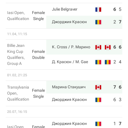
6
5
1
Julie Belgraver
Iasi Open,
Female
Qualification
Single
2
7
6
Джорджия Красюн
11.04, 11:15
Billie Jean
6
6
K. Cross
Р. Марино
King Cup
Female
Qualifiers,
Double
2
4
Д. Красюн
M. Gae
Group A
01.02, 21:25
7
6
Марина Стакушич
Transylvania
Female
Open,
Single
Qualification
6
3
Джорджия Красюн
20.07, 16:15
1
7
0
Джорджия Красюн
Iasi Open,
Female