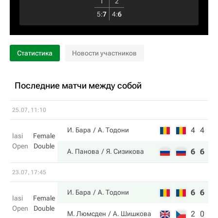
1
2
5
:
7
4
:
6
Статистика
Новости участников
Последние матчи между собой
25.07, 11:10
4
4
И. Бара
А. Тодони
Iasi
Female
Open
Double
6
6
А. Панова
Я. Сизикова
23.07, 17:45
6
6
И. Бара
А. Тодони
Iasi
Female
Open
Double
2
0
М. Люмсден
А. Шишкова