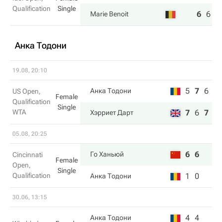
Qualification
Single
6
6
6
Marie Benoit
Анка Тодони
19.08, 20:10
5
7
6
Анка Тодони
US Open,
Female
Qualification
Single
WTA
7
6
7
Хэрриет Дарт
05.08, 20:25
6
6
Го Ханьюй
Cincinnati
Female
Open,
Single
Qualification
1
0
Анка Тодони
30.06, 13:15
4
4
Анка Тодони