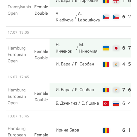
1
6
1
И. Бара
Е. Горгодзе
Transylvania
Female
Open
Double
A.
A.
6
2
2
Kladivova
Laboutkova
17.07, 13:05
Н.
М.
6
7
Hamburg
Киченок
Ниномия
Female
European
Double
Open
4
5
И. Бара
Р. Сербан
16.07, 17:45
7
6
И. Бара
Р. Сербан
Hamburg
Female
European
Double
Open
6
4
Б. Дженгиз
Е. Яшина
13.07, 15:45
Hamburg
6
1
3
Ирина Бара
European
Female