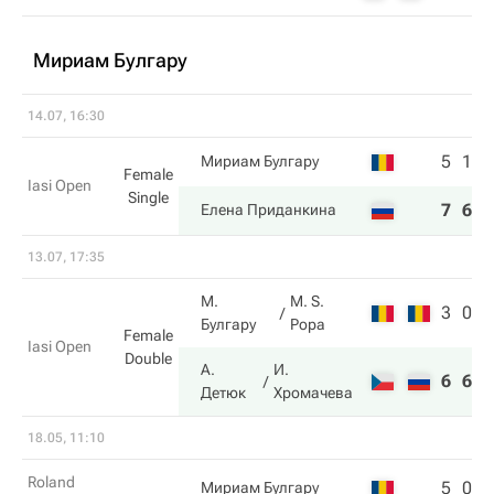
Мириам Булгару
14.07, 16:30
5
1
Мириам Булгару
Female
Iasi Open
Single
7
6
Елена Приданкина
13.07, 17:35
М.
M. S.
3
0
Булгару
Popa
Female
Iasi Open
Double
А.
И.
6
6
Детюк
Хромачева
18.05, 11:10
Roland
5
0
Мириам Булгару