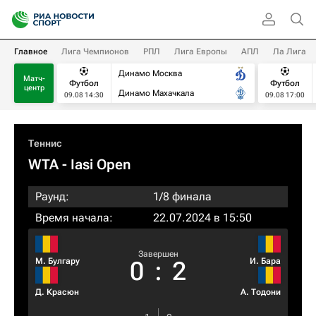
Главное
Лига Чемпионов
РПЛ
Лига Европы
АПЛ
Ла Лига
Динамо Москва
Матч-
Футбол
Футбол
центр
Динамо Махачкала
09.08 14:30
09.08 17:00
Теннис
WTA
- Iasi Open
Раунд:
1/8 финала
Время начала:
22.07.2024 в 15:50
Завершен
М. Булгару
И. Бара
0
:
2
Д. Красюн
А. Тодони