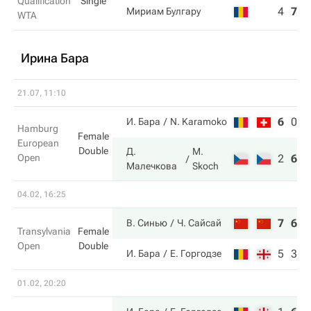
Qualification
Single
4
7
2
Мириам Булгару
WTA
Ирина Бара
21.07, 11:10
6
0
3
И. Бара
N. Karamoko
Hamburg
Female
European
Double
Д.
M.
Open
2
6
1
Малечкова
Skoch
04.02, 16:25
7
6
В. Синью
Ч. Сайсай
Transylvania
Female
Open
Double
5
3
И. Бара
Е. Горгодзе
01.02, 20:20