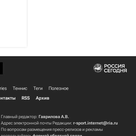
ries
Теннис
Теги
Полезное
нтакты
RSS
Архив
Главный редактор:
Гаврилова А.В.
Адрес электронной почты Редакции:
r-sport.internet@ria.ru
По вопросам размещения пресс-релизов и рекламы
воспользуйтесь
формой обратной связи