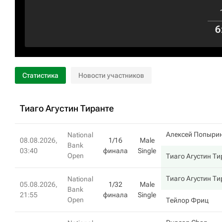
6
Статистика
Новости участников
Тиаго Агустин Тиранте
Алексей Попыри
National
08.08.2026,
1/16
Male
Bank
03:40
финала
Single
Open
Тиаго Агустин Ти
Тиаго Агустин Ти
National
05.08.2026,
1/32
Male
Bank
21:55
финала
Single
Open
Тейлор Фриц