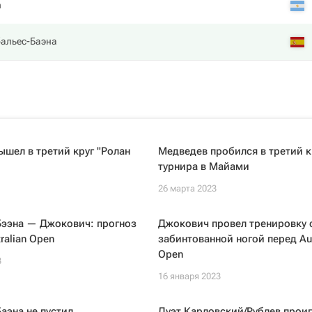
n
бальес-Баэна
шел в третий круг "Ролан
Медведев пробился в третий к
турнира в Майами
26 марта 2023
Бээна — Джокович: прогноз
Джокович провел тренировку 
ralian Open
забинтованной ногой перед Aus
Open
3
16 января 2023
аэна не пустил
Дуэт Карловский/Рублев проиг