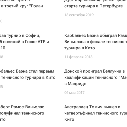
в третий круг "Ролан
старте турнира в Петербурге
18 сентября 2019
20
рав турнир в Софии,
Карбальес Баэна обыграл Рам
45 позиций в Гонке ATP и
Виньоласа в финале теннисног
-10
турнира в Кито
18
11 февраля 2018
бальес Баэна стал первым
Донской проиграл Беллуччи в
теннисного турнира в Кито
квалификации теннисного "Ма
в Мадриде
18
06 мая 2017
ьберт Рамос-Виньолас
Австралиец Томич вышел в
полуфинал теннисного
четвертьфинал теннисного тур
ито
Кито