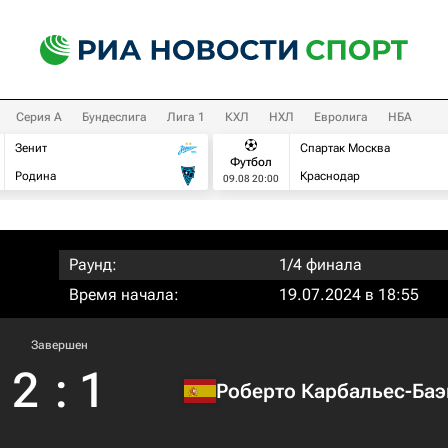
Серия А
Бундеслига
Лига 1
КХЛ
НХЛ
Евролига
НБА
Зенит
Спартак Москва
Футбол
Родина
Краснодар
09.08 20:00
Раунд:
1/4 финала
Время начала:
19.07.2024 в 18:55
Завершен
2
:
1
Роберто Карбальес-Баэ