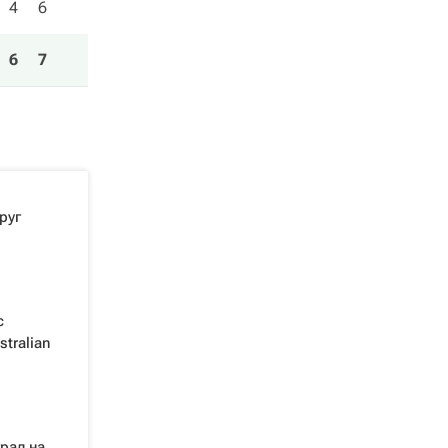
4
6
6
7
руг
с
tralian
рал на