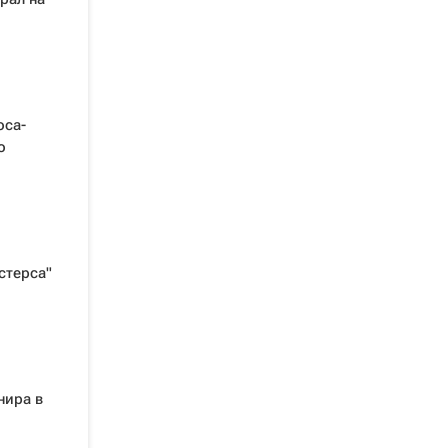
оса-
о
стерса"
нира в