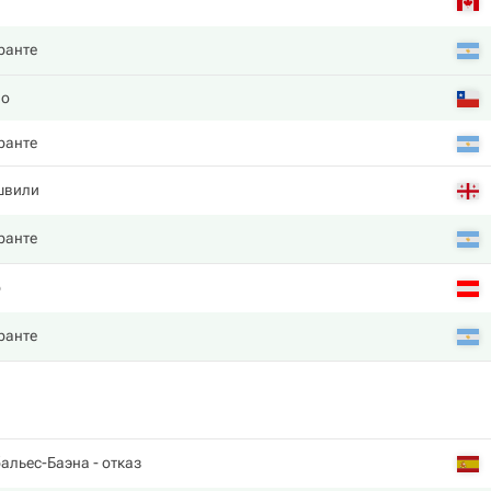
ранте
ло
ранте
швили
ранте
р
ранте
бальес-Баэна
- отказ