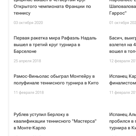
Открытого чемпионата Франции по
Шаповалова 
теннису
Гаррос"
03 октября 2020
01 октября 20
Первая ракетка мира Рафаэль Надаль
Басич, выиг
вышел в третий круг турнира в
взлетел на 
Барселоне
вошел в топ
25 апреля 2018
12 февраля 20
Рамос-Виньолас обыграл Монтейру в
Испанец Кар
полуфинале теннисного турнира в Кито
финалистом 
11 февраля 2018
11 февраля 20
Рублев уступил Берлоку в
Испанец Ал
квалификации теннисного "Мастерса"
пробился в 
в Монте-Карло
турнира в К