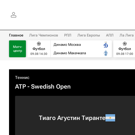
Главное
Лига Чемпионов
РПЛ
Лига Европы
АПЛ
Ла Лига
Динамо Москва
Матч-
Футбол
Футбол
центр
Динамо Махачкала
09.08 14:30
09.08 17:00
Теннис
ATP
- Swedish Open
Тиаго Агустин Тиранте