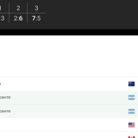
1
2
3
:
3
2
:
6
7
:
5
н
ранте
ранте