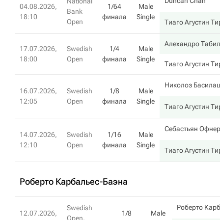
Duncan Chan
National
04.08.2026,
1/64
Male
Bank
18:10
финала
Single
Open
Тиаго Агустин Ти
Алехандро Таби
17.07.2026,
Swedish
1/4
Male
18:00
Open
финала
Single
Тиаго Агустин Ти
Николоз Басила
16.07.2026,
Swedish
1/8
Male
12:05
Open
финала
Single
Тиаго Агустин Ти
Себастьян Офне
14.07.2026,
Swedish
1/16
Male
12:10
Open
финала
Single
Тиаго Агустин Ти
Роберто Карбальес-Баэна
Роберто Кар
Swedish
12.07.2026,
1/8
Male
Open,