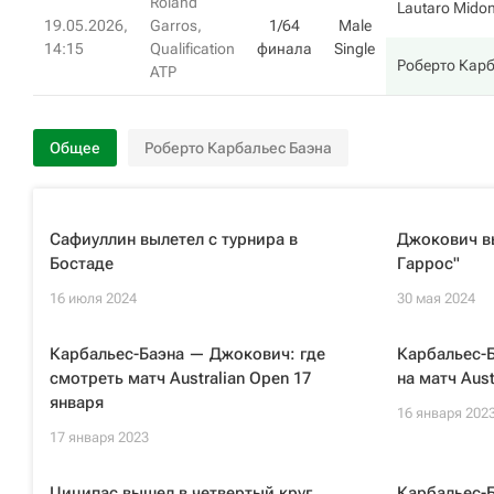
Roland
Lautaro Mido
19.05.2026,
Garros,
1/64
Male
14:15
Qualification
финала
Single
Роберто Кар
ATP
Общее
Роберто Карбальес Баэна
Сафиуллин вылетел с турнира в
Джокович вы
Бостаде
Гаррос"
16 июля 2024
30 мая 2024
Карбальес-Баэна — Джокович: где
Карбальес-
смотреть матч Australian Open 17
на матч Aust
января
16 января 202
17 января 2023
Циципас вышел в четвертый круг
Карбальес-Б