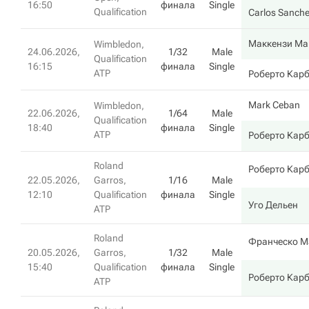
16:50
финала
Single
Qualification
Carlos Sanche
Маккензи Ма
Wimbledon,
24.06.2026,
1/32
Male
Qualification
16:15
финала
Single
ATP
Роберто Кар
Mark Ceban
Wimbledon,
22.06.2026,
1/64
Male
Qualification
18:40
финала
Single
ATP
Роберто Кар
Roland
Роберто Кар
22.05.2026,
Garros,
1/16
Male
12:10
Qualification
финала
Single
Уго Дельен
ATP
Roland
Франческо М
20.05.2026,
Garros,
1/32
Male
15:40
Qualification
финала
Single
Роберто Кар
ATP