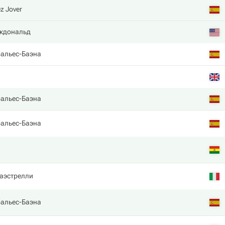
z Jover
кдональд
бальес-Баэна
бальес-Баэна
бальес-Баэна
аэстрелли
бальес-Баэна