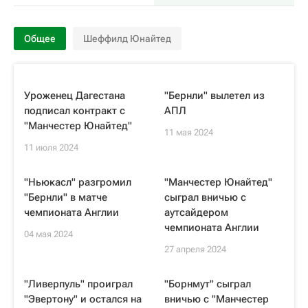
Общее
Шеффилд Юнайтед
Уроженец Дагестана
"Бернли" вылетел из
подписал контракт с
АПЛ
"Манчестер Юнайтед"
11 мая 2024
11 июля 2024
"Ньюкасл" разгромил
"Манчестер Юнайтед"
"Бернли" в матче
сыграл вничью с
чемпионата Англии
аутсайдером
чемпионата Англии
04 мая 2024
27 апреля 2024
"Ливерпуль" проиграл
"Борнмут" сыграл
"Эвертону" и остался на
вничью с "Манчестер