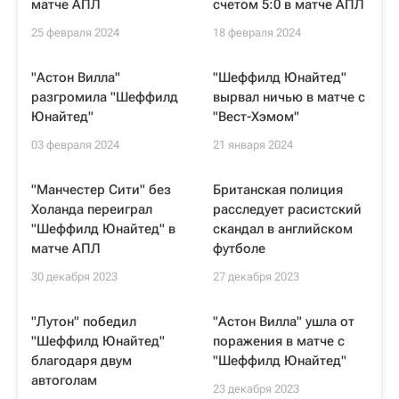
матче АПЛ
счетом 5:0 в матче АПЛ
25 февраля 2024
18 февраля 2024
"Астон Вилла"
"Шеффилд Юнайтед"
разгромила "Шеффилд
вырвал ничью в матче с
Юнайтед"
"Вест-Хэмом"
03 февраля 2024
21 января 2024
"Манчестер Сити" без
Британская полиция
Холанда переиграл
расследует расистский
"Шеффилд Юнайтед" в
скандал в английском
матче АПЛ
футболе
30 декабря 2023
27 декабря 2023
"Лутон" победил
"Астон Вилла" ушла от
"Шеффилд Юнайтед"
поражения в матче с
благодаря двум
"Шеффилд Юнайтед"
автоголам
23 декабря 2023