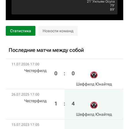
21‎’‎
Уильям Осула
79‎’‎
89‎’‎
Статистика
Новости команд
Последние матчи между собой
11.07.2026 17:00
Честерфилд
0
:
0
Шеффилд Юнайтед
26.07.2025 17:00
Честерфилд
1
:
4
Шеффилд Юнайтед
15.07.2023 17:05