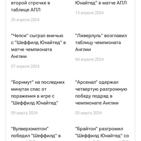
второй строчке в
Юнайтед" в матче АПЛ
таблице АПЛ
13 апреля 2024
25 апреля 2024
"Челси" сыграл вничью
"Ливерпуль" возглавил
с "Шеффилд Юнайтед" в
таблицу чемпионата
матче чемпионата
Англии
Англии
04 апреля 2024
07 апреля 2024
"Борнмут" на последних
"Арсенал" одержал
минутах спас от
четвертую разгромную
поражения в игре с
победу подряд в
"Шеффилд Юнайтед"
чемпионате Англии
09 марта 2024
05 марта 2024
"Вулверхэмптон"
"Брайтон" разгромил
победил "Шеффилд" в
"Шеффилд Юнайтед" со