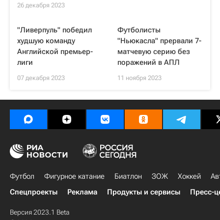
26 декабря 2023
"Ливерпуль" победил
Футболисты
худшую команду
"Ньюкасла" прервали 7-
Английской премьер-
матчевую серию без
лиги
поражений в АПЛ
07 декабря 2023
11 ноября 2023
Футбол
Фигурное катание
Биатлон
ЗОЖ
Хоккей
Ав
Спецпроекты
Реклама
Продукты и сервисы
Пресс-ц
Версия 2023.1 Beta