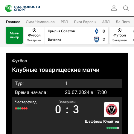
Главное
Лига Чемпионов
РПЛ
Лига Европы
АПЛ
Ла Лига
0
Крылья Советов
Матч-
Футбол
Футбол
центр
2
Балтика
Завершен
Завершен
Футбол
Клубные товарищеские матчи
Тур:
1
Время начала:
20.07.2024 в 17:00
Честерфилд
Завершен
0
:
3
Шеффилд Юнайтед