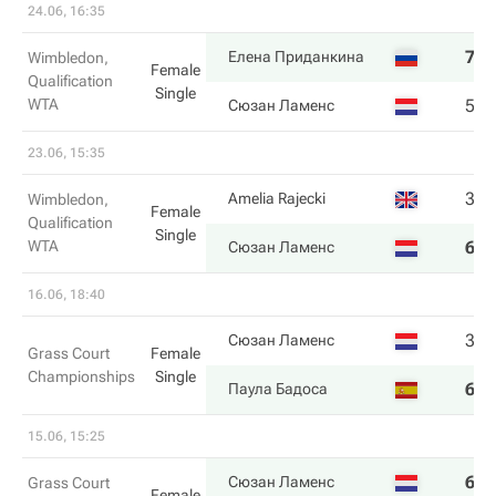
24.06, 16:35
7
4
Елена Приданкина
Wimbledon,
Female
Qualification
Single
WTA
5
6
Сюзан Ламенс
23.06, 15:35
3
5
Amelia Rajecki
Wimbledon,
Female
Qualification
Single
WTA
6
7
Сюзан Ламенс
16.06, 18:40
3
2
Сюзан Ламенс
Grass Court
Female
Championships
Single
6
6
Паула Бадоса
15.06, 15:25
6
6
Сюзан Ламенс
Grass Court
Female