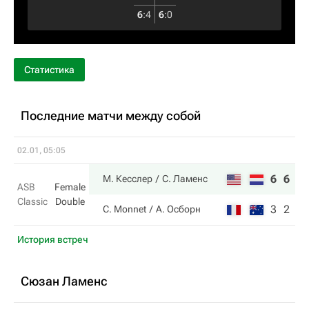
6
:
4
6
:
0
Статистика
Последние матчи между собой
02.01, 05:05
6
6
М. Кесслер
С. Ламенс
ASB
Female
Classic
Double
3
2
C. Monnet
А. Осборн
История встреч
Сюзан Ламенс