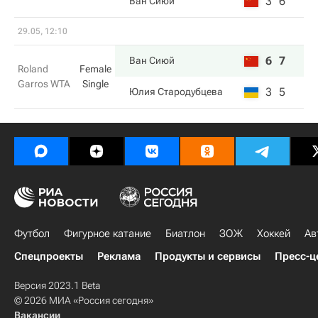
3
6
Ван Сиюй
29.05, 12:10
6
7
Ван Сиюй
Roland
Female
Garros WTA
Single
3
5
Юлия Стародубцева
Футбол
Фигурное катание
Биатлон
ЗОЖ
Хоккей
Ав
Спецпроекты
Реклама
Продукты и сервисы
Пресс-ц
Версия 2023.1 Beta
© 2026 МИА «Россия сегодня»
Вакансии