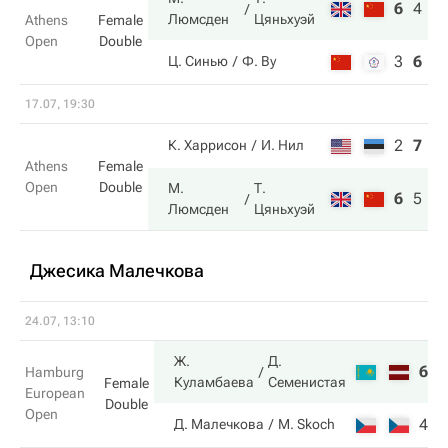
6
4
1
Люмсден
Цяньхуэй
Athens
Female
Open
Double
3
6
7
Ц. Синью
Ф. Ву
17.07, 19:30
2
7
5
К. Харрисон
И. Нил
Athens
Female
Open
Double
М.
Т.
6
5
1
Люмсден
Цяньхуэй
Джесика Малечкова
24.07, 13:10
Ж.
Д.
6
7
Hamburg
Куламбаева
Семенистая
Female
European
Double
Open
4
5
Д. Малечкова
M. Skoch