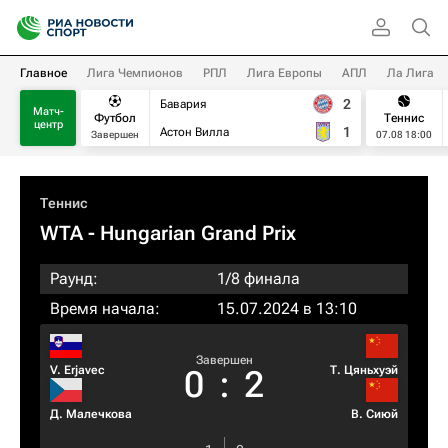
Главное
Лига Чемпионов
РПЛ
Лига Европы
АПЛ
Ла Лига
2
Бавария
Матч-
Футбол
Теннис
центр
1
Астон Вилла
Завершен
07.08 18:00
Теннис
WTA
- Hungarian Grand Prix
Раунд:
1/8 финала
Время начала:
15.07.2024 в 13:10
Завершен
V. Erjavec
Т. Цяньхуэй
0
:
2
Д. Малечкова
В. Сиюй