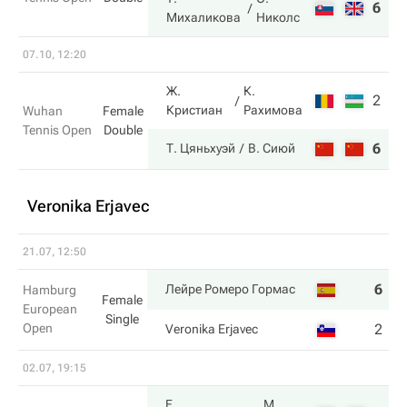
6
6
Михаликова
Николс
07.10, 12:20
Ж.
К.
2
1
Кристиан
Рахимова
Wuhan
Female
Tennis Open
Double
6
6
Т. Цяньхуэй
В. Сиюй
Veronika Erjavec
21.07, 12:50
6
6
Лейре Ромеро Гормас
Hamburg
Female
European
Single
Open
2
2
Veronika Erjavec
02.07, 19:15
Е.
М.