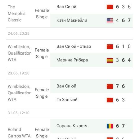
6
3
6
Ван Сиюй
The
Female
Memphis
Single
Classic
4
6
7
Кэти Макнейли
24.06, 20:25
6
1
0
Ван Сиюй
- отказ
Wimbledon,
Female
Qualification
Single
WTA
3
6
4
Марина Рибера
23.06, 19:20
7
6
Ван Сиюй
Wimbledon,
Female
Qualification
Single
WTA
6
3
Го Ханьюй
31.05, 12:10
6
7
Сорана Кырстя
Roland
Female
Garros WTA
Single