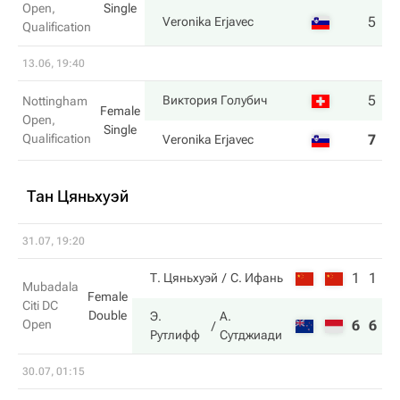
Open,
Single
5
6
Veronika Erjavec
Qualification
13.06, 19:40
5
7
Виктория Голубич
Nottingham
Female
Open,
Single
Qualification
7
5
Veronika Erjavec
Тан Цяньхуэй
31.07, 19:20
1
1
Т. Цяньхуэй
С. Ифань
Mubadala
Female
Citi DC
Double
Э.
А.
Open
6
6
Рутлифф
Сутджиади
30.07, 01:15