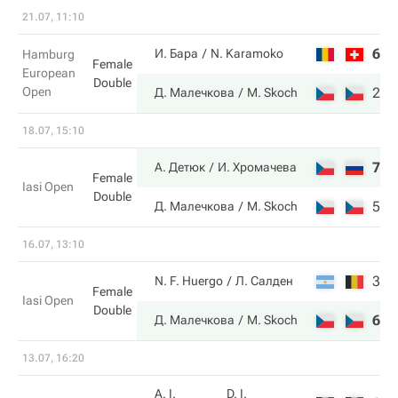
21.07, 11:10
6
0
И. Бара
N. Karamoko
Hamburg
Female
European
Double
Open
2
6
Д. Малечкова
M. Skoch
18.07, 15:10
7
6
А. Детюк
И. Хромачева
Female
Iasi Open
Double
5
4
Д. Малечкова
M. Skoch
16.07, 13:10
3
6
N. F. Huergo
Л. Салден
Female
Iasi Open
Double
6
4
Д. Малечкова
M. Skoch
13.07, 16:20
A. I.
D. I.