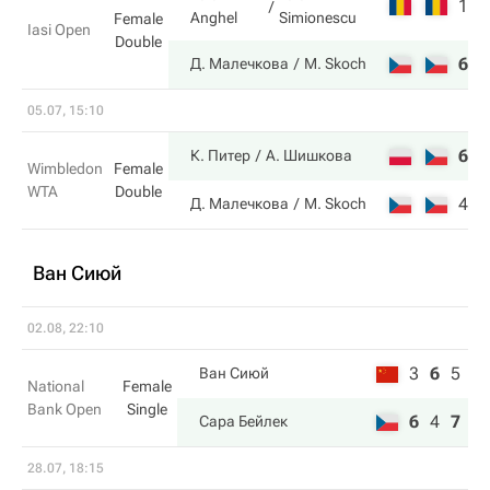
1
2
Anghel
Simionescu
Female
Iasi Open
Double
6
6
Д. Малечкова
M. Skoch
05.07, 15:10
6
3
К. Питер
А. Шишкова
Wimbledon
Female
WTA
Double
4
6
Д. Малечкова
M. Skoch
Ван Сиюй
02.08, 22:10
3
6
5
Ван Сиюй
National
Female
Bank Open
Single
6
4
7
Сара Бейлек
28.07, 18:15