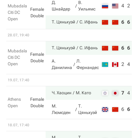
Д.
В.
4
2
Mubadala
Шнайдер
Уильямс
Female
Citi DC
Double
Open
6
6
Т. Цяньхуэй
С. Ифань
28.07, 19:40
6
6
Т. Цяньхуэй
С. Ифань
Mubadala
Female
Citi DC
Double
А.
Л.
Open
2
4
Данилина
Фернандес
19.07, 17:40
7
4
1
Ч. Хаоцин
М. Като
Athens
Female
Open
Double
М.
Т.
6
6
7
Люмсден
Цяньхуэй
18.07, 17:40
М.
Т.