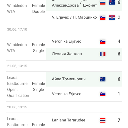
6
6
Александрова
Джойнт
Wimbledon
Female
WTA
Double
2
4
V. Erjavec
П. Марцинко
30.06, 17:10
4
6
Veronika Erjavec
Wimbledon
Female
WTA
Single
6
4
Леолия Жанжан
21.06, 13:15
Lexus
6
7
Айла Томлянович
Eastbourne
Female
Open,
Single
1
5
Veronika Erjavec
Qualification
20.06, 13:15
Lexus
7
2
Lanlana Tararudee
Eastbourne
Female