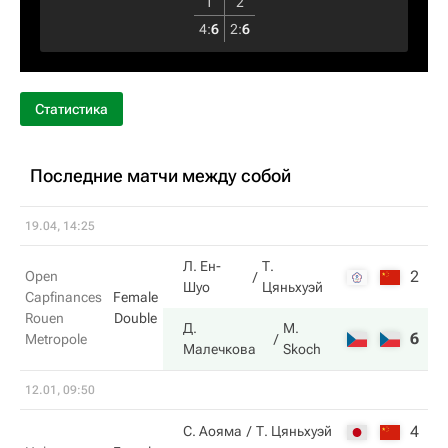
1
2
4
:
6
2
:
6
Статистика
Последние матчи между собой
19.04, 14:25
Л. Ен-
Т.
2
5
Open
Шуо
Цяньхуэй
Capfinances
Female
Rouen
Double
Д.
M.
6
7
Metropole
Малечкова
Skoch
12.01, 09:50
4
2
С. Аояма
Т. Цяньхуэй