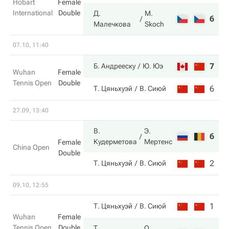
Hobart
Female
International
Double
Д.
M.
6
6
Малечкова
Skoch
07.10, 11:40
7
3
Б. Андрееску
Ю. Юэ
Wuhan
Female
Tennis Open
Double
6
6
Т. Цяньхуэй
В. Сиюй
27.09, 13:40
В.
Э.
6
4
Кудерметова
Мертенс
Female
China Open
Double
2
6
Т. Цяньхуэй
В. Сиюй
09.10, 12:55
1
2
Т. Цяньхуэй
В. Сиюй
Wuhan
Female
Tennis Open
Double
Т.
О.