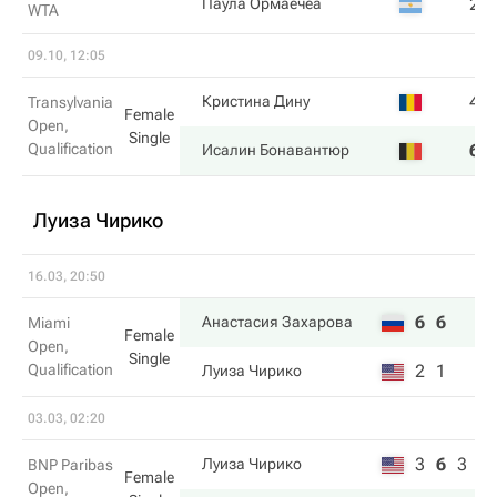
2
Паула Ормаечеа
WTA
09.10, 12:05
4
Кристина Дину
Transylvania
Female
Open,
Single
Qualification
6
Исалин Бонавантюр
Луиза Чирико
16.03, 20:50
6
6
Анастасия Захарова
Miami
Female
Open,
Single
Qualification
2
1
Луиза Чирико
03.03, 02:20
3
6
3
Луиза Чирико
BNP Paribas
Female
Open,