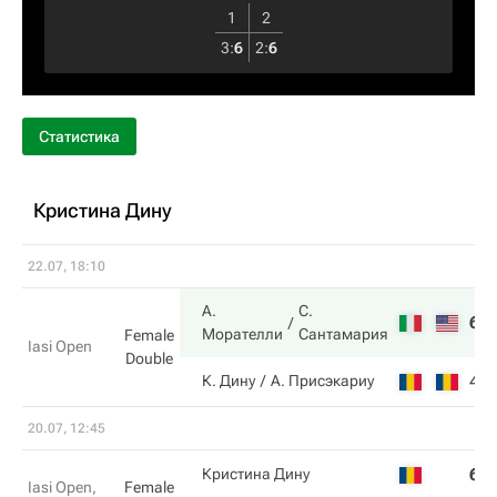
1
2
3
:
6
2
:
6
Статистика
Кристина Дину
22.07, 18:10
А.
С.
6
Морателли
Сантамария
Female
Iasi Open
Double
4
К. Дину
А. Присэкариу
20.07, 12:45
6
Кристина Дину
Iasi Open,
Female