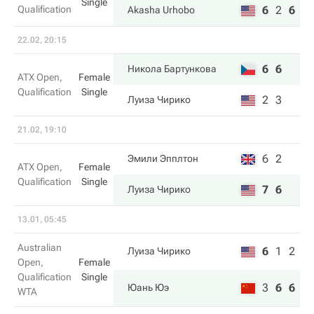
Single
Qualification
6
2
6
Akasha Urhobo
22.02, 20:15
6
6
Никола Бартункова
ATX Open,
Female
Qualification
Single
2
3
Луиза Чирико
21.02, 19:10
6
2
Эмили Эпплтон
ATX Open,
Female
Qualification
Single
7
6
Луиза Чирико
13.01, 05:45
Australian
6
1
2
Луиза Чирико
Open,
Female
Qualification
Single
3
6
6
Юань Юэ
WTA