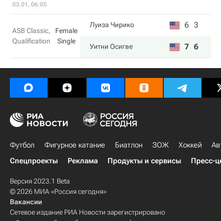
03.01, 06:05
6
3
Луиза Чирико
ASB Classic,
Female
Qualification
Single
7
6
Уитни Осигве
Футбол
Фигурное катание
Биатлон
ЗОЖ
Хоккей
Ав
Спецпроекты
Реклама
Продукты и сервисы
Пресс-ц
Версия 2023.1 Beta
© 2026 МИА «Россия сегодня»
Вакансии
Сетевое издание РИА Новости зарегистрировано