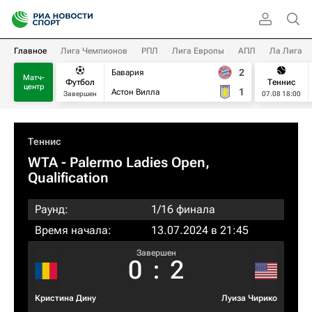
Главное
Лига Чемпионов
РПЛ
Лига Европы
АПЛ
Ла Лига
2
Бавария
Матч-
Футбол
Теннис
центр
1
Астон Вилла
Завершен
07.08 18:00
Теннис
WTA
- Palermo Ladies Open,
Qualification
Раунд:
1/16 финала
Время начала:
13.07.2024 в 21:45
Завершен
0
:
2
Кристина Дину
Луиза Чирико