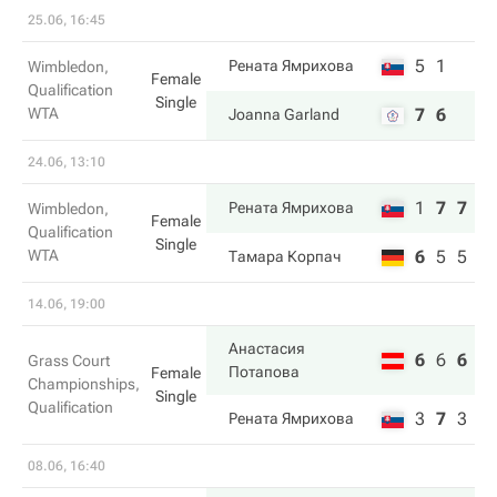
25.06, 16:45
5
1
Рената Ямрихова
Wimbledon,
Female
Qualification
Single
WTA
7
6
Joanna Garland
24.06, 13:10
1
7
7
Рената Ямрихова
Wimbledon,
Female
Qualification
Single
WTA
6
5
5
Тамара Корпач
14.06, 19:00
Анастасия
6
6
6
Grass Court
Потапова
Female
Championships,
Single
Qualification
3
7
3
Рената Ямрихова
08.06, 16:40