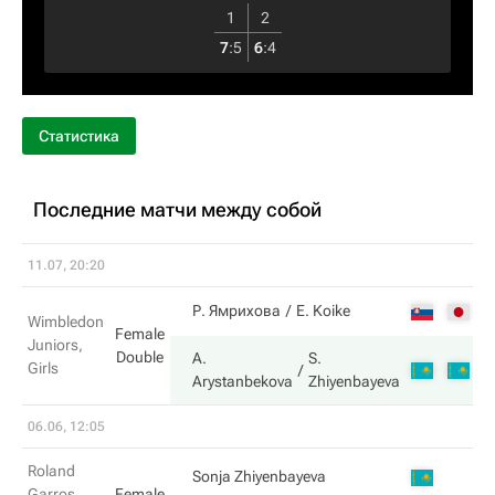
1
2
7
:
5
6
:
4
Статистика
Последние матчи между собой
11.07, 20:20
2
Р. Ямрихова
E. Koike
Wimbledon
Female
Juniors,
Double
A.
S.
Girls
6
Arystanbekova
Zhiyenbayeva
06.06, 12:05
Roland
3
Sonja Zhiyenbayeva
Garros
Female