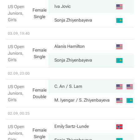
6
Iva Jovic
US Open
Female
Juniors,
Single
Girls
1
Sonja Zhiyenbayeva
03.09, 19:40
3
Alanis Hamilton
US Open
Female
Juniors,
Single
Girls
6
Sonja Zhiyenbayeva
02.09, 23:00
7
C. An
S. Lam
US Open
Female
Juniors,
Double
Girls
6
M. Iyengar
S. Zhiyenbayeva
02.09, 00:25
6
Emily Sartz-Lunde
US Open
Female
Juniors,
Single
Girls