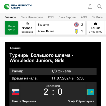
Главное
Лига Чемпионов
РПЛ
Лига Европы
АПЛ
Ла Лига
2
Бавария
Матч-
Футбол
Теннис
центр
1
Астон Вилла
Завершен
07.08 18:00
Теннис
Турниры Большого шлема
-
Wimbledon Juniors, Girls
Раунд:
1/8 финала
Время начала:
11.07.2024 в 15:50
Завершен
2
:
0
Рената Ямрихова
Sonja Zhiyenbayeva