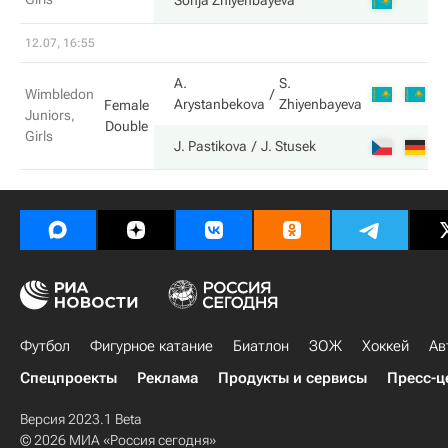
7
Sonja Zhiyenbayeva
12.07, 16:55
A.
S.
0
Wimbledon
Arystanbekova
Zhiyenbayeva
Female
Juniors,
Double
Girls
6
J. Pastikova
J. Stusek
Футбол
Фигурное катание
Биатлон
ЗОЖ
Хоккей
Ав
Спецпроекты
Реклама
Продукты и сервисы
Пресс-ц
Версия 2023.1 Beta
© 2026 МИА «Россия сегодня»