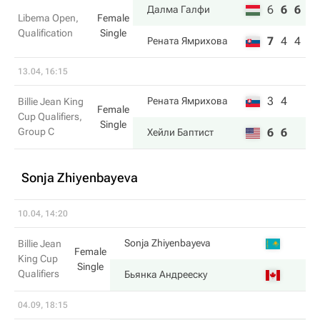
6
6
6
Далма Галфи
Libema Open,
Female
Qualification
Single
7
4
4
Рената Ямрихова
13.04, 16:15
3
4
Рената Ямрихова
Billie Jean King
Female
Cup Qualifiers,
Single
Group C
6
6
Хейли Баптист
Sonja Zhiyenbayeva
10.04, 14:20
4
Sonja Zhiyenbayeva
Billie Jean
Female
King Cup
Single
Qualifiers
6
Бьянка Андрееску
04.09, 18:15