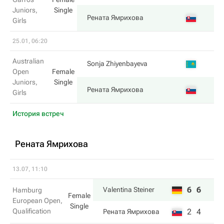
Juniors,
Single
6
Рената Ямрихова
Girls
25.01, 06:20
Australian
0
Sonja Zhiyenbayeva
Open
Female
Juniors,
Single
6
Рената Ямрихова
Girls
История встреч
Рената Ямрихова
13.07, 11:10
6
6
Valentina Steiner
Hamburg
Female
European Open,
Single
Qualification
2
4
Рената Ямрихова