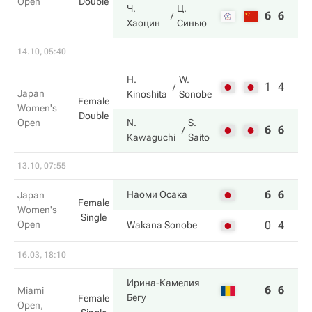
Open
Double
Ч.
Ц.
6
6
Хаоцин
Синью
14.10, 05:40
H.
W.
1
4
Japan
Kinoshita
Sonobe
Female
Women's
Double
Open
N.
S.
6
6
Kawaguchi
Saito
13.10, 07:55
6
6
Наоми Осака
Japan
Female
Women's
Single
Open
0
4
Wakana Sonobe
16.03, 18:10
Ирина-Камелия
6
6
Miami
Бегу
Female
Open,