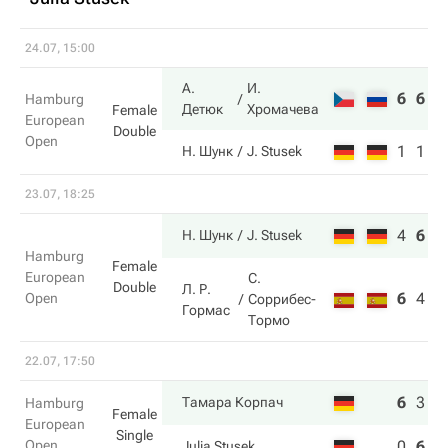
24.07, 15:00
А.
И.
6
6
Hamburg
Детюк
Хромачева
Female
European
Double
Open
1
1
Н. Шунк
J. Stusek
23.07, 18:25
4
6
1
Н. Шунк
J. Stusek
Hamburg
Female
European
С.
Double
Л. Р.
6
4
6
Open
Соррибес-
Гормас
Тормо
22.07, 17:50
6
3
6
Тамара Корпач
Hamburg
Female
European
Single
Open
0
6
3
Julia Stusek