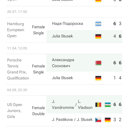
20.07, 17:50
6
3
4
Надя Подороска
Hamburg
Female
European
Single
Open
4
6
6
Julia Stusek
11.04, 12:05
Александра
Porsche
6
6
Соснович
Tennis
Female
Grand Prix,
Single
1
4
Julia Stusek
Qualification
04.09, 22:20
J.
L.
6
6
US Open
Vandromme
Vladson
Female
Juniors,
Double
Girls
3
2
J. Pastikova
J. Stusek