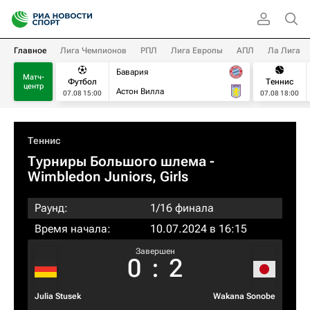
Главное
Лига Чемпионов
РПЛ
Лига Европы
АПЛ
Ла Лига
Бавария
Матч-
Футбол
Теннис
центр
Астон Вилла
07.08 15:00
07.08 18:00
Теннис
Турниры Большого шлема
-
Wimbledon Juniors, Girls
Раунд:
1/16 финала
Время начала:
10.07.2024 в 16:15
Завершен
0
:
2
Julia Stusek
Wakana Sonobe