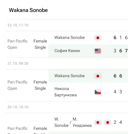
Wakana Sonobe
23.10, 11:10
6
1
6
Wakana Sonobe
Pan Pacific
Female
Open
Single
3
6
7
София Кенин
21.10, 08:30
6
6
Wakana Sonobe
Pan Pacific
Female
Open
Single
Никола
4
3
Бартункова
20.10, 10:10
W.
М.
2
4
Sonobe
Укидзима
Pan Pacific
Female