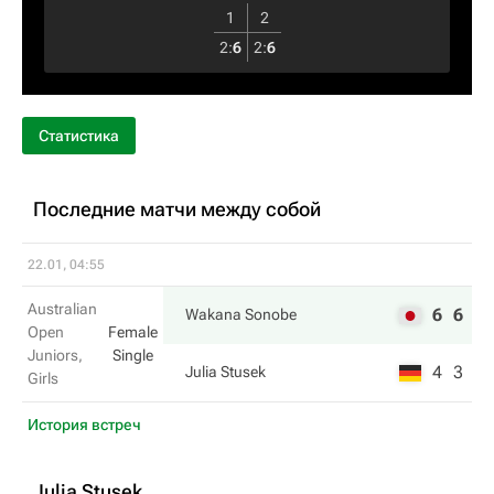
1
2
2
:
6
2
:
6
Статистика
Последние матчи между собой
22.01, 04:55
Australian
6
6
Wakana Sonobe
Open
Female
Juniors,
Single
4
3
Julia Stusek
Girls
История встреч
Julia Stusek