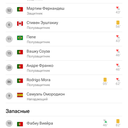
Мартим Фернандеш
52
43‎’‎
Защитник
Стивен Эуштакиу
6
56‎’‎
Полузащитник
Пепе
11
43‎’‎
Полузащитник
Вашку Соуза
15
46‎’‎
Полузащитник
Андре Франко
20
46‎’‎
Полузащитник
Rodrigo Mora
86
05‎’‎
62‎’‎
Полузащитник
Самуэль Омородион
9
Нападающий
Запасные
Фабиу Виейра
10
46‎’‎
82‎’‎