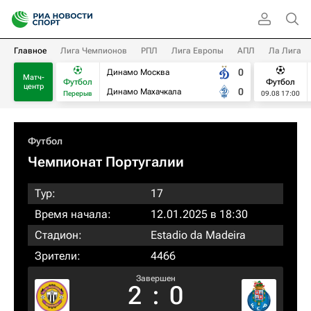
Главное
Лига Чемпионов
РПЛ
Лига Европы
АПЛ
Ла Лига
0
Динамо Москва
Матч-
Футбол
Футбол
центр
0
Динамо Махачкала
Перерыв
09.08 17:00
Футбол
Чемпионат Португалии
Тур:
17
Время начала:
12.01.2025 в 18:30
Стадион:
Estadio da Madeira
Зрители:
4466
Завершен
2
:
0