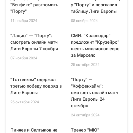
"Бенфике" разгромить
у "Порту" и возглавил
"Порту"
таблицу Лиги Европы
11 ноября 2024
08 ноября 2024
"Лацио" — "Порту":
СМИ: "Краснодар"
смотреть онлайн матч
предложит "Крузейро"
Лиги Европы 7 ноября
шесть миллионов евро
за Марсело
07 ноября 2024
25 октября 2024
"Тоттенхэм" одержал
"Порту" —
третью победу подряд в
"Хоффенхайм":
Лиге Европы
смотреть онлайн матч
Лиги Европы 24
25 октября 2024
октября
24 октября 2024
Пиняев и Салтыков не
Тренер "МЮ"