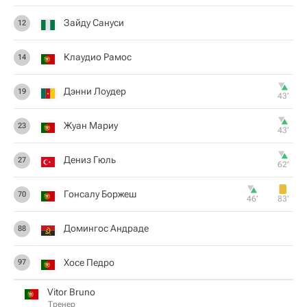
Зайду Сануси
12
Клаудио Рамос
14
Дэнни Лоудер
19
43‎’‎
Жуан Мариу
23
43‎’‎
Дениз Гюль
27
62‎’‎
Гонсалу Боржеш
70
46‎’‎
83‎’‎
Домингос Андраде
88
Хосе Педро
97
Vitor Bruno
Тренер