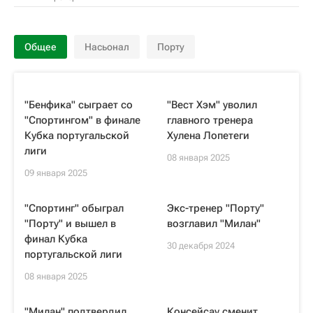
Общее
Насьонал
Порту
"Бенфика" сыграет со
"Вест Хэм" уволил
"Спортингом" в финале
главного тренера
Кубка португальской
Хулена Лопетеги
лиги
08 января 2025
09 января 2025
"Спортинг" обыграл
Экс-тренер "Порту"
"Порту" и вышел в
возглавил "Милан"
финал Кубка
30 декабря 2024
португальской лиги
08 января 2025
"Милан" подтвердил
Консейсау сменит