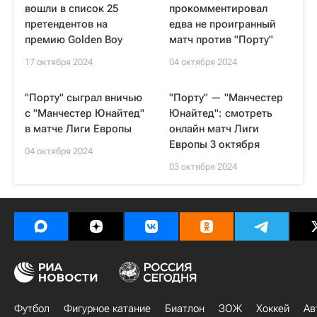
вошли в список 25
прокомментировал
претендентов на
едва не проигранный
премию Golden Boy
матч против "Порту"
17 октября 2024
04 октября 2024
"Порту" сыграл вничью
"Порту" — "Манчестер
с "Манчестер Юнайтед"
Юнайтед": смотреть
в матче Лиги Европы
онлайн матч Лиги
Европы 3 октября
04 октября 2024
03 октября 2024
Футбол
Фигурное катание
Биатлон
ЗОЖ
Хоккей
Ав