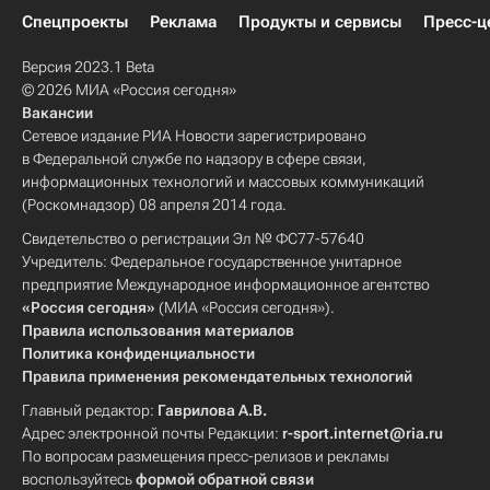
Спецпроекты
Реклама
Продукты и сервисы
Пресс-ц
Версия 2023.1 Beta
© 2026 МИА «Россия сегодня»
Вакансии
Сетевое издание РИА Новости зарегистрировано
в Федеральной службе по надзору в сфере связи,
информационных технологий и массовых коммуникаций
(Роскомнадзор) 08 апреля 2014 года.
Свидетельство о регистрации Эл № ФС77-57640
Учредитель: Федеральное государственное унитарное
предприятие Международное информационное агентство
«Россия сегодня»
(МИА «Россия сегодня»).
Правила использования материалов
Политика конфиденциальности
Правила применения рекомендательных технологий
Главный редактор:
Гаврилова А.В.
Адрес электронной почты Редакции:
r-sport.internet@ria.ru
По вопросам размещения пресс-релизов и рекламы
воспользуйтесь
формой обратной связи