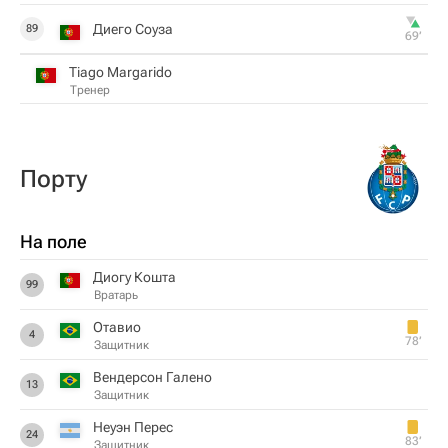
Диего Соуза
89
69‎’‎
Tiago Margarido
Тренер
Порту
На поле
Диогу Кошта
99
Вратарь
Отавио
4
78‎’‎
Защитник
Вендерсон Галено
13
Защитник
Неуэн Перес
24
83‎’‎
Защитник