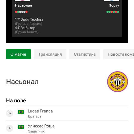
Насьонал
Порту
17‎’‎
Dudu Teodora
(
Густаво Гарсия
)
44‎’‎
Зе Витор
(
Бруно Кошта
)
О матче
Трансляция
Статистика
Новости ком
Насьонал
На поле
Lucas Franca
37
Вратарь
Улиссес Роша
4
Защитник