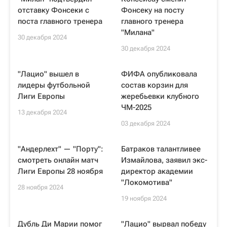
отставку Фонсеки с
Фонсеку на посту
поста главного тренера
главного тренера
"Милана"
30 декабря 2024
30 декабря 2024
"Лацио" вышел в
ФИФА опубликовала
лидеры футбольной
состав корзин для
Лиги Европы
жеребьевки клубного
ЧМ-2025
13 декабря 2024
03 декабря 2024
"Андерлехт" — "Порту":
Батраков талантливее
смотреть онлайн матч
Измайлова, заявил экс-
Лиги Европы 28 ноября
директор академии
"Локомотива"
28 ноября 2024
19 ноября 2024
Дубль Ди Марии помог
"Лацио" вырвал победу