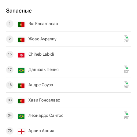
Запасные
Rui Encarnacao
1
Жоао Аурелиу
2
70‎’‎
Chiheb Labidi
15
Даниэль Пенья
17
83‎’‎
Андре Соуза
18
90‎’‎
Хави Гонсалвес
33
Леонардо Сантос
34
90‎’‎
Арвин Аппиа
70