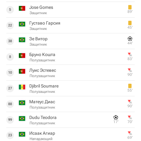
Jose Gomes
5
89‎’‎
Защитник
Густаво Гарсия
22
45‎’‎
Защитник
Зе Витор
38
44‎’‎
Защитник
Бруно Кошта
8
83‎’‎
Полузащитник
Луис Эстевес
10
90‎’‎
Полузащитник
Djibril Soumare
27
55‎’‎
Полузащитник
Матеус Диас
88
90‎’‎
Полузащитник
Dudu Teodora
99
17‎’‎
70‎’‎
Полузащитник
Исаак Агиар
23
69‎’‎
Нападающий