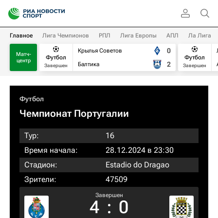
Главное
Лига Чемпионов
РПЛ
Лига Европы
АПЛ
Ла Лига
0
Крылья Советов
Матч-
Футбол
Футбол
центр
2
Балтика
Завершен
Завершен
Футбол
Чемпионат Португалии
Тур:
16
Время начала:
28.12.2024 в 23:30
Стадион:
Estadio do Dragao
Зрители:
47509
Завершен
4
:
0