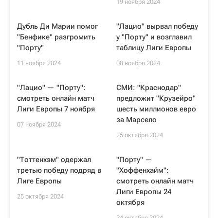
19 ноября 2024
Дубль Ди Марии помог
"Лацио" вырвал победу
"Бенфике" разгромить
у "Порту" и возглавил
"Порту"
таблицу Лиги Европы
11 ноября 2024
08 ноября 2024
"Лацио" — "Порту":
СМИ: "Краснодар"
смотреть онлайн матч
предложит "Крузейро"
Лиги Европы 7 ноября
шесть миллионов евро
за Марсело
07 ноября 2024
25 октября 2024
"Тоттенхэм" одержал
"Порту" —
третью победу подряд в
"Хоффенхайм":
Лиге Европы
смотреть онлайн матч
Лиги Европы 24
25 октября 2024
октября
24 октября 2024