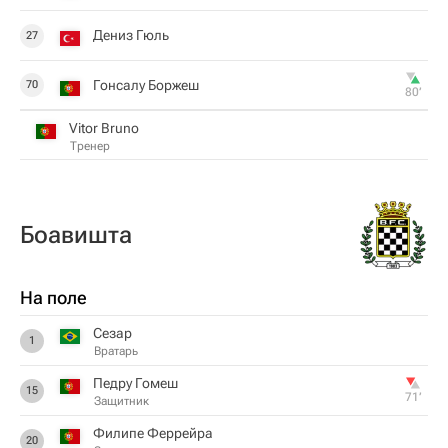
Дениз Гюль
27
Гонсалу Боржеш
70
80‎’‎
Vitor Bruno
Тренер
Боавишта
На поле
Сезар
1
Вратарь
Педру Гомеш
15
71‎’‎
Защитник
Филипе Феррейра
20