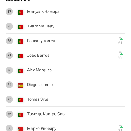
Мануэль Намора
17
Тиагу Машаду
23
Гонсалу Мигел
35
61‎’‎
Joao Barros
71
83‎’‎
Alex Marques
73
Diego Llorente
74
Tomas Silva
75
Томе де Кастро Соза
76
Марко Рибейру
88
71‎’‎