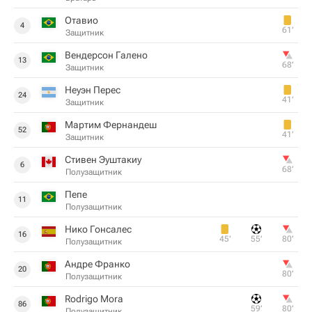
Отавио
4
61‎’‎
Защитник
Вендерсон Галено
13
68‎’‎
Защитник
Неуэн Перес
24
41‎’‎
Защитник
Мартим Фернандеш
52
41‎’‎
Защитник
Стивен Эуштакиу
6
68‎’‎
Полузащитник
Пепе
11
Полузащитник
Нико Гонсалес
16
45‎’‎
55‎’‎
80‎’‎
Полузащитник
Андре Франко
20
80‎’‎
Полузащитник
Rodrigo Mora
86
59‎’‎
80‎’‎
Полузащитник