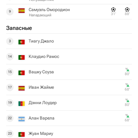
Самуэль Омородион
9
31‎’‎
88‎’‎
Нападающий
Запасные
Тиагу Джало
3
Клаудио Рамос
14
Вашку Соуза
15
80‎’‎
Иван Жайме
17
68‎’‎
Дэнни Лоудер
19
80‎’‎
Алан Варела
22
68‎’‎
Жуан Мариу
23