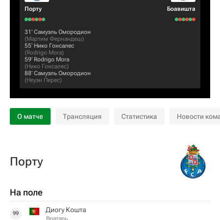
Порту
Боавишта
31‎’‎
Самуэль Омородион
(
Мартим Фернандеш
)
55‎’‎
Нико Гонсалес
(
Rodrigo Mora
)
59‎’‎
Rodrigo Mora
(
Нико Гонсалес
)
88‎’‎
Самуэль Омородион
(
Неуэн Перес
)
О матче
Трансляция
Статистика
Новости ком
Порту
На поле
Диогу Кошта
99
Вратарь