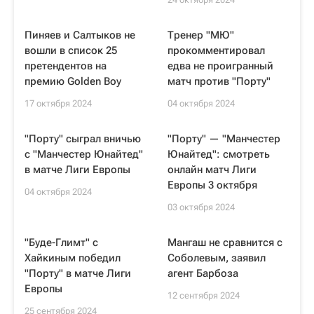
Пиняев и Салтыков не
Тренер "МЮ"
вошли в список 25
прокомментировал
претендентов на
едва не проигранный
премию Golden Boy
матч против "Порту"
17 октября 2024
04 октября 2024
"Порту" сыграл вничью
"Порту" — "Манчестер
с "Манчестер Юнайтед"
Юнайтед": смотреть
в матче Лиги Европы
онлайн матч Лиги
Европы 3 октября
04 октября 2024
03 октября 2024
"Буде-Глимт" с
Мангаш не сравнится с
Хайкиным победил
Соболевым, заявил
"Порту" в матче Лиги
агент Барбоза
Европы
12 сентября 2024
25 сентября 2024