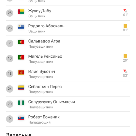
Защитник
Жулиу Дабу
25
61‎’‎
Защитник
Родриго Абаскаль
26
81‎’‎
Защитник
Сальвадор Агра
7
Полузащитник
Мигель Рейсиньо
10
29‎’‎
Полузащитник
Илия Вукотич
18
83‎’‎
Полузащитник
Себастьян Перес
24
Полузащитник
Сопуручукву Оньемаечи
70
Полузащитник
Роберт Боженик
9
Нападающий
Запасные