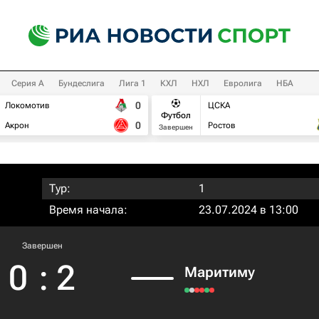
Серия А
Бундеслига
Лига 1
КХЛ
НХЛ
Евролига
НБА
0
Локомотив
ЦСКА
Футбол
0
Акрон
Ростов
Завершен
Тур:
1
Время начала:
23.07.2024 в 13:00
Завершен
0
:
2
Маритиму