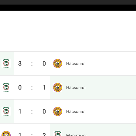
3
:
0
Насьонал
0
:
1
Насьонал
1
:
0
Насьонал
1
:
2
Маритиму