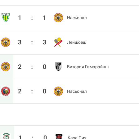
1
:
1
Насьонал
3
:
3
Лейшоеш
2
:
0
Витория Гимарайнш
2
:
0
Насьонал
1
:
0
Каза Пия