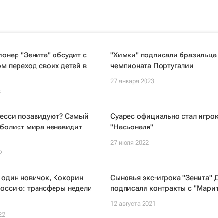
онер "Зенита" обсудит с
"Химки" подписали бразильца
м переход своих детей в
чемпионата Португалии
27 января 2023
3
Месси позавидуют? Самый
Суарес официально стал игро
тболист мира ненавидит
"Насьоналя"
27 июля 2022
2
 один новичок, Кокорин
Сыновья экс-игрока "Зенита" 
Россию: трансферы недели
подписали контракты с "Мари
12 августа 2021
22