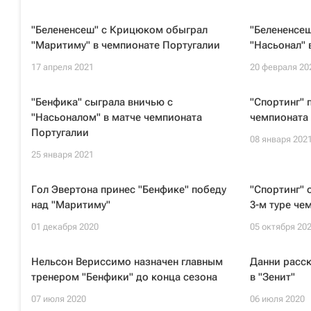
"Белененсеш" с Крицюком обыграл
"Белененсе
"Маритиму" в чемпионате Португалии
"Насьонал" 
17 апреля 2021
20 февраля 20
"Бенфика" сыграла вничью с
"Спортинг" 
"Насьоналом" в матче чемпионата
чемпионата
Португалии
08 января 202
25 января 2021
Гол Эвертона принес "Бенфике" победу
"Спортинг" 
над "Маритиму"
3-м туре че
01 декабря 2020
05 октября 20
Нельсон Вериссимо назначен главным
Данни расск
тренером "Бенфики" до конца сезона
в "Зенит"
07 июля 2020
06 июля 2020