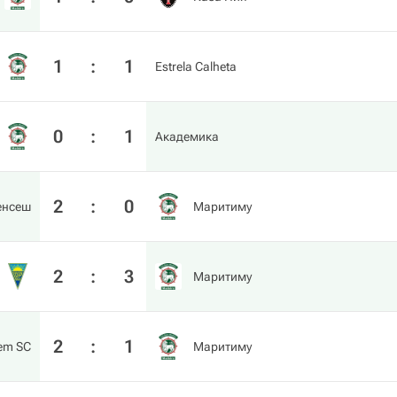
1
:
1
Estrela Calheta
0
:
1
Академика
2
:
0
енсеш
Маритиму
2
:
3
Маритиму
2
:
1
em SC
Маритиму