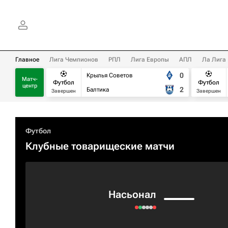
Главное
Лига Чемпионов
РПЛ
Лига Европы
АПЛ
Ла Лига
0
Крылья Советов
Матч-
Футбол
Футбол
центр
2
Балтика
Завершен
Завершен
Футбол
Клубные товарищеские матчи
Насьонал