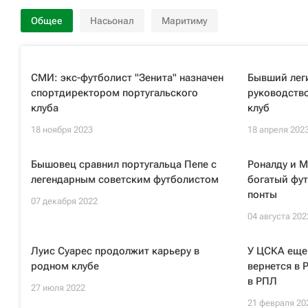
Общее
Насьонал
Маритиму
СМИ: экс-футболист "Зенита" назначен
Бывший леги
спортдиректором португальского
руководство
клуба
клуб
18 ноября 2023
18 апреля 202
Бышовец сравнил португальца Пепе с
Роналду и 
легендарным советским футболистом
богатый фу
понты
07 декабря 2022
04 августа 202
Луис Суарес продолжит карьеру в
У ЦСКА еще
родном клубе
вернется в 
в РПЛ
27 июля 2022
21 февраля 20