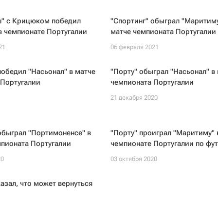
ш" с Крицюком победил
"Спортинг" обыграл "Маритиму
в чемпионате Португалии
матче чемпионата Португалии
21
06 февраля 2021
победил "Насьонал" в матче
"Порту" обыграл "Насьонал" в
 Португалии
чемпионата Португалии
1
21 декабря 2020
обыграл "Портимоненсе" в
"Порту" проиграл "Маритиму" 
мпионата Португалии
чемпионате Португалии по фу
20
03 октября 2020
азал, что может вернуться