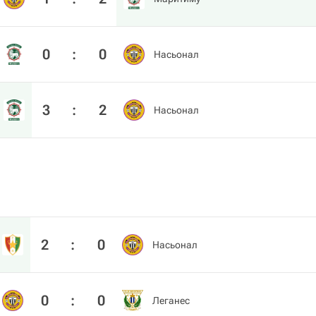
0
:
0
Насьонал
3
:
2
Насьонал
2
:
0
Насьонал
0
:
0
Леганес