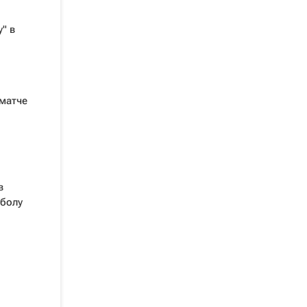
" в
 матче
в
тболу