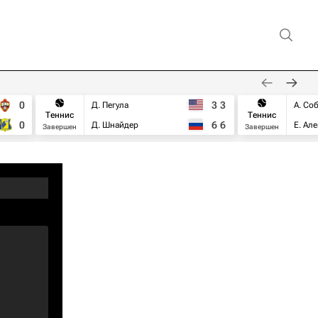
0
3
3
Д. Пегула
А. Со
Теннис
Теннис
0
6
6
Д. Шнайдер
Е. Ал
Завершен
Завершен