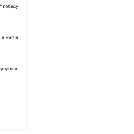
" победу
 в матче
ернуться