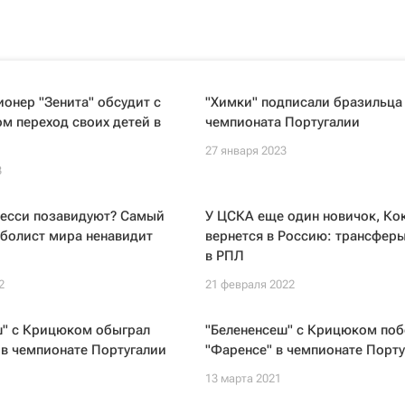
онер "Зенита" обсудит с
"Химки" подписали бразильца
м переход своих детей в
чемпионата Португалии
27 января 2023
3
Месси позавидуют? Самый
У ЦСКА еще один новичок, Ко
тболист мира ненавидит
вернется в Россию: трансфер
в РПЛ
2
21 февраля 2022
ш" с Крицюком обыграл
"Белененсеш" с Крицюком поб
в чемпионате Португалии
"Фаренсе" в чемпионате Порт
1
13 марта 2021