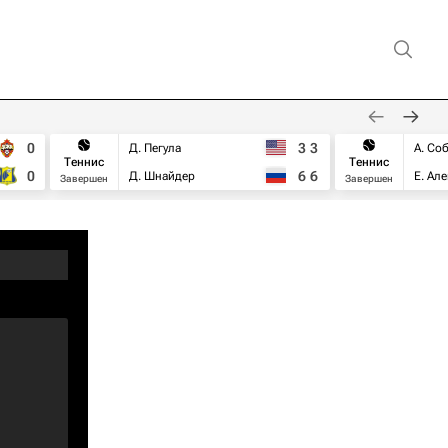
0
3
3
Д. Пегула
А. Со
Теннис
Теннис
0
6
6
Д. Шнайдер
Е. Ал
Завершен
Завершен