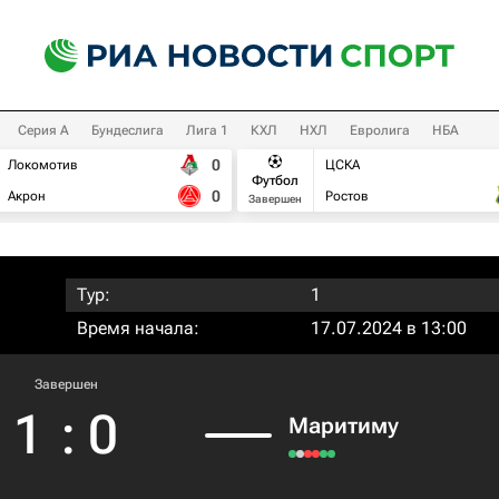
Серия А
Бундеслига
Лига 1
КХЛ
НХЛ
Евролига
НБА
0
Локомотив
ЦСКА
Футбол
0
Акрон
Ростов
Завершен
Тур:
1
Время начала:
17.07.2024 в 13:00
Завершен
1
:
0
Маритиму