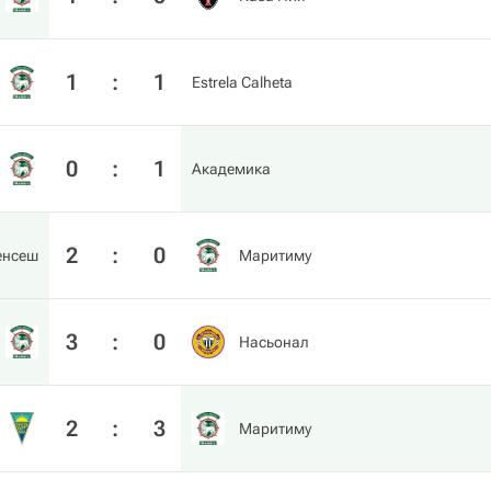
1
:
1
Estrela Calheta
0
:
1
Академика
2
:
0
енсеш
Маритиму
3
:
0
Насьонал
2
:
3
Маритиму