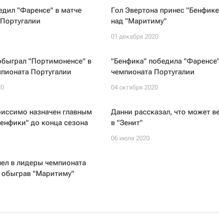
едил "Фаренсе" в матче
Гол Эвертона принес "Бенфике
 Португалии
над "Маритиму"
1
01 декабря 2020
обыграл "Портимоненсе" в
"Бенфика" победила "Фаренсе"
мпионата Португалии
чемпионата Португалии
20
04 октября 2020
риссимо назначен главным
Данни рассказал, что может в
енфики" до конца сезона
в "Зенит"
06 июля 2020
ел в лидеры чемпионата
 обыграв "Маритиму"