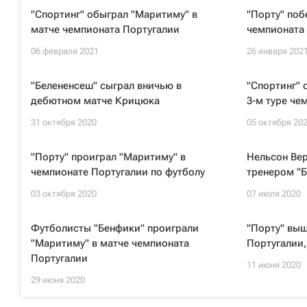
"Спортинг" обыграл "Маритиму" в
"Порту" поб
матче чемпионата Португалии
чемпионата
06 февраля 2021
26 января 202
"Белененсеш" сыграл вничью в
"Спортинг" 
дебютном матче Крицюка
3-м туре че
31 октября 2020
05 октября 20
"Порту" проиграл "Маритиму" в
Нельсон Ве
чемпионате Португалии по футболу
тренером "Б
03 октября 2020
07 июля 2020
Футболисты "Бенфики" проиграли
"Порту" выш
"Маритиму" в матче чемпионата
Португалии,
Португалии
11 июня 2020
29 июня 2020