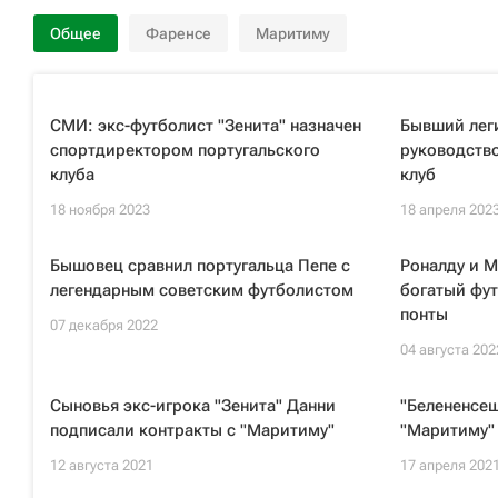
Общее
Фаренсе
Маритиму
СМИ: экс-футболист "Зенита" назначен
Бывший леги
спортдиректором португальского
руководство
клуба
клуб
18 ноября 2023
18 апреля 202
Бышовец сравнил португальца Пепе с
Роналду и 
легендарным советским футболистом
богатый фу
понты
07 декабря 2022
04 августа 202
Сыновья экс-игрока "Зенита" Данни
"Белененсе
подписали контракты с "Маритиму"
"Маритиму" 
12 августа 2021
17 апреля 202