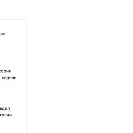
 из
корин
ы недели
едил
угалии