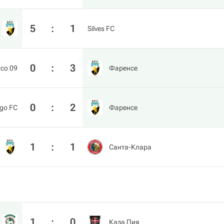
5
:
1
Silves FC
0
:
3
co 09
Фаренсе
0
:
2
go FC
Фаренсе
1
:
1
Санта-Клара
1
:
0
Каза Пия