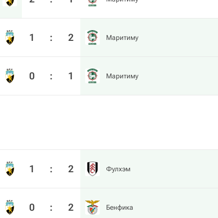
1
:
2
Маритиму
0
:
1
Маритиму
1
:
2
Фулхэм
0
:
2
Бенфика