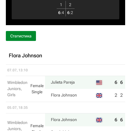
1
2
6
:
4
6
:
2
Статистика
Flora Johnson
07.07, 13:10
6
6
Julieta Pareja
Wimbledon
Female
Juniors,
Single
Girls
2
2
Flora Johnson
05.07, 18:35
6
6
Flora Johnson
Wimbledon
Female
Juniors,