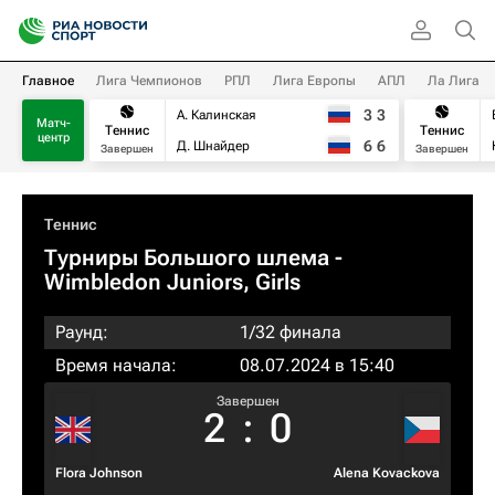
Главное
Лига Чемпионов
РПЛ
Лига Европы
АПЛ
Ла Лига
3
3
А. Калинская
Матч-
Теннис
Теннис
центр
6
6
Д. Шнайдер
Завершен
Завершен
Теннис
Турниры Большого шлема
-
Wimbledon Juniors, Girls
Раунд:
1/32 финала
Время начала:
08.07.2024 в 15:40
Завершен
2
:
0
Flora Johnson
Alena Kovackova