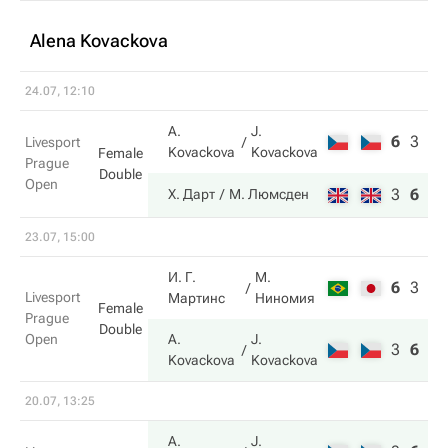
Alena Kovackova
24.07, 12:10
A.
J.
6
3
3
Livesport
Kovackova
Kovackova
Female
Prague
Double
Open
3
6
10
Х. Дарт
М. Люмсден
23.07, 15:00
И. Г.
М.
6
3
9
Livesport
Мартинс
Ниномия
Female
Prague
Double
Open
A.
J.
3
6
11
Kovackova
Kovackova
20.07, 13:25
A.
J.