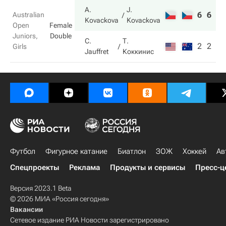
A.
J.
6
6
Australian
Kovackova
Kovackova
Open
Female
Juniors,
Double
C.
Т.
2
2
Girls
Jauffret
Коккинис
Футбол
Фигурное катание
Биатлон
ЗОЖ
Хоккей
Ав
Спецпроекты
Реклама
Продукты и сервисы
Пресс-ц
Версия 2023.1 Beta
© 2026 МИА «Россия сегодня»
Вакансии
Сетевое издание РИА Новости зарегистрировано