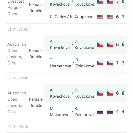
3
6
10
Livesport
Kovackova
Kovackova
Female
Prague
Double
Open
6
3
6
C. Corley
К. Харрисон
31.01, 07:45
A.
J.
6
6
Australian
Kovackova
Kovackova
Open
Female
Juniors,
Double
T.
D.
1
3
Girls
Hermanova
Zoldakova
30.01, 09:30
A.
J.
6
6
Australian
Kovackova
Kovackova
Open
Female
Juniors,
Double
M.
R.
4
4
Girls
Makarova
Zolotareva
29.01, 08:10