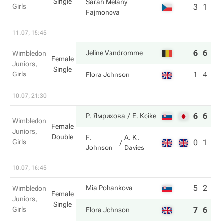
Single
Sarah Melany
Girls
3
1
Fajmonova
11.07, 15:45
6
6
Jeline Vandromme
Wimbledon
Female
Juniors,
Single
Girls
1
4
Flora Johnson
10.07, 21:30
6
6
Р. Ямрихова
E. Koike
Wimbledon
Female
Juniors,
Double
F.
A. K.
Girls
0
1
Johnson
Davies
10.07, 16:45
5
2
Mia Pohankova
Wimbledon
Female
Juniors,
Single
Girls
7
6
Flora Johnson