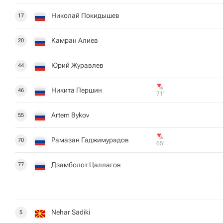
Николай Покидышев
17
Камран Алиев
20
Юрий Журавлев
44
Никита Першин
46
71‎’‎
Artem Bykov
55
Рамазан Гаджимурадов
70
65‎’‎
Дзамболот Цаллагов
77
Nehar Sadiki
5