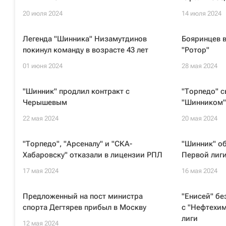
20 июля 2024
14 июля 2024
Легенда "Шинника" Низамутдинов
Бояринцев в
покинул команду в возрасте 43 лет
"Ротор"
01 июня 2024
28 мая 2024
"Шинник" продлил контракт с
"Торпедо" с
Черышевым
"Шинником" 
22 мая 2024
20 мая 2024
"Торпедо", "Арсеналу" и "СКА-
"Шинник" об
Хабаровску" отказали в лицензии РПЛ
Первой лиг
17 мая 2024
16 мая 2024
Предложенный на пост министра
"Енисей" бе
спорта Дегтярев прибыл в Москву
с "Нефтехи
лиги
12 мая 2024