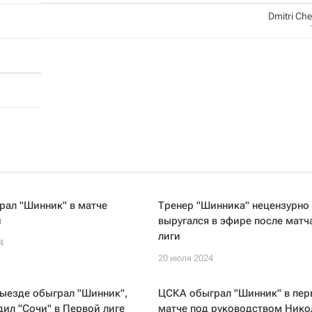
Dmitri Ch
рал "Шинник" в матче
Тренер "Шинника" нецензурно
и
выругался в эфире после матч
лиги
4
20 июля 2024
выезде обыграл "Шинник",
ЦСКА обыграл "Шинник" в пе
дил "Сочи" в Первой лиге
матче под руководством Нико