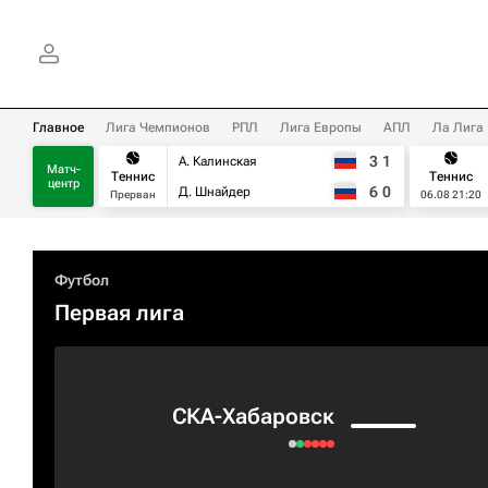
Главное
Лига Чемпионов
РПЛ
Лига Европы
АПЛ
Ла Лига
3
1
А. Калинская
Матч-
Теннис
Теннис
центр
6
0
Д. Шнайдер
Прерван
06.08 21:20
Футбол
Первая лига
СКА-Хабаровск