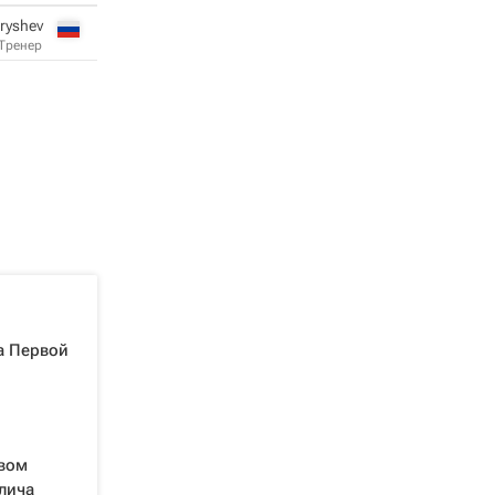
eryshev
Тренер
а Первой
рвом
лича