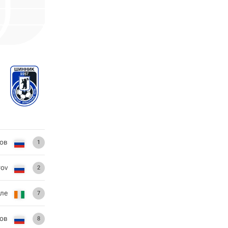
ов
1
rov
2
ле
7
ов
8