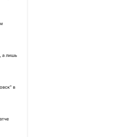
ом
, а лишь
овск" в
атче