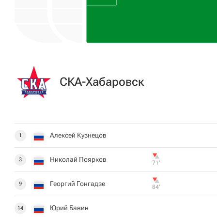
СКА-Хабаровск
Алексей Кузнецов
1
Николай Поярков
3
71‎’‎
Георгий Гонгадзе
9
84‎’‎
Юрий Бавин
14