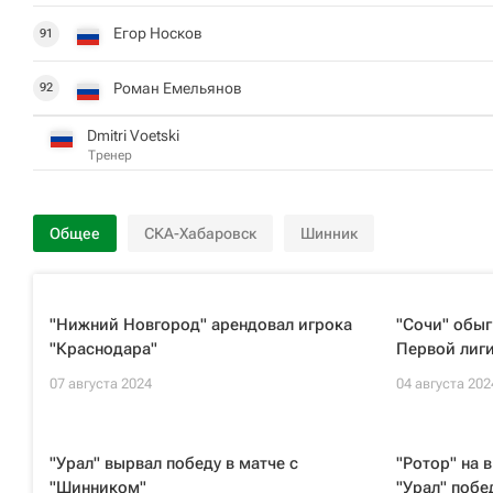
Егор Носков
91
Роман Емельянов
92
Dmitri Voetski
Тренер
Общее
СКА-Хабаровск
Шинник
"Нижний Новгород" арендовал игрока
"Сочи" обыг
"Краснодара"
Первой лиг
07 августа 2024
04 августа 202
"Урал" вырвал победу в матче с
"Ротор" на 
"Шинником"
"Урал" побе