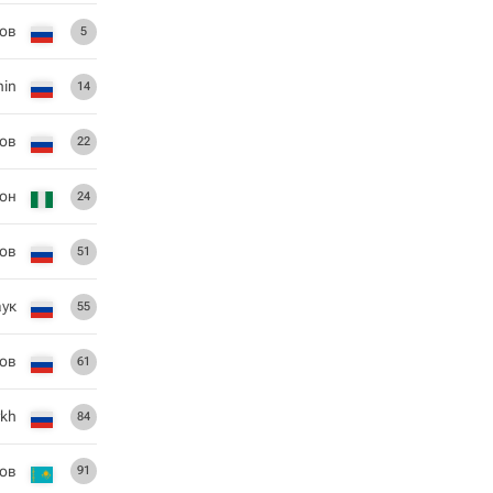
ов
5
nin
14
ов
22
он
24
ов
51
ук
55
ов
61
ykh
84
ов
91