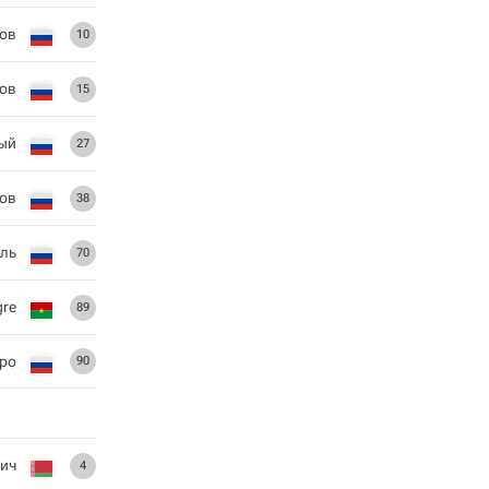
ов
10
ов
15
ый
27
ов
38
уль
70
gre
89
ро
90
вич
4