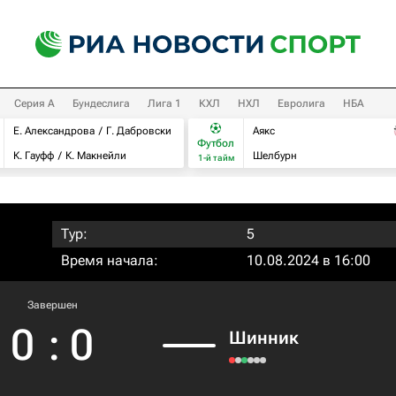
Серия А
Бундеслига
Лига 1
КХЛ
НХЛ
Евролига
НБА
Е. Александрова
Г. Дабровски
Аякс
Футбол
К. Гауфф
К. Макнейли
Шелбурн
1-й тайм
Тур:
5
Время начала:
10.08.2024 в 16:00
Завершен
0
:
0
Шинник