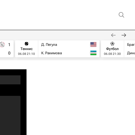
1
Д. Пегула
Браг
Теннис
Футбол
0
К. Рахимова
Дин
06.08 21:10
06.08 21:30