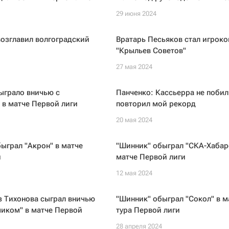
29 июня 2024
озглавил волгоградский
Вратарь Песьяков стал игрок
"Крыльев Советов"
27 мая 2024
ыграло вничью с
Панченко: Кассьерра не побил
в матче Первой лиги
повторил мой рекорд
20 мая 2024
ыграл "Акрон" в матче
"Шинник" обыграл "СКА-Хабар
и
матче Первой лиги
12 мая 2024
з Тихонова сыграл вничью
"Шинник" обыграл "Сокол" в м
миком" в матче Первой
тура Первой лиги
28 апреля 2024