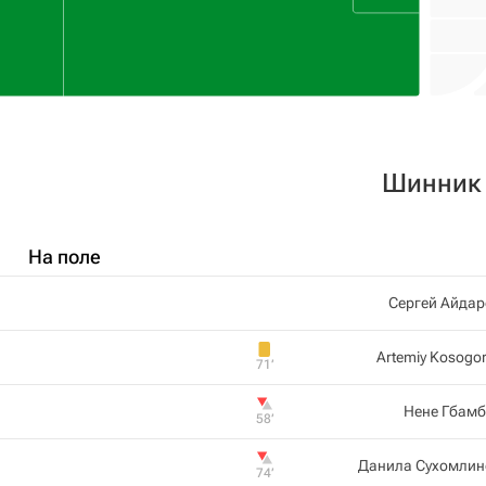
Шинник
На поле
Сергей Айдар
Artemiy Kosogo
71‎’‎
Нене Гбамб
58‎’‎
Данила Сухомлин
74‎’‎