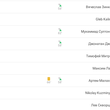
Вячеслав Зинк
58‎’‎
Gleb Kali
Мухаммад Султон
82‎’‎
Джонатан Дж
58‎’‎
Тимофей Митр
Максим Ла
Артем Малах
66‎’‎
58‎’‎
Nikolay Kuzmin
Лев Скворц