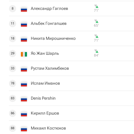
Александр Гаглоев
8
71‎’‎
Альбек Гонгапшев
11
65‎’‎
Никита Мирошниченко
18
71‎’‎
Яо Жан Шарль
29
84‎’‎
Рустам Халимбеков
33
Ислам Иманов
78
Denis Pershin
83
Кирилл Ершов
86
Михаил Костюков
88