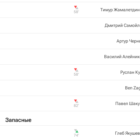
Тимур Жамалетдин
58‎’‎
Дмитрий Самойл
Артур Черн
Василий Алейник
Руслан К
58‎’‎
Ben Za
Павел Шаку
82‎’‎
Запасные
Глеб Якуше
74‎’‎