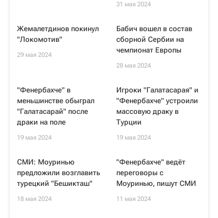
31 мая 2024
Жемалетдинов покинул
Бабич вошел в состав
"Локомотив"
сборной Сербии на
чемпионат Европы
29 мая 2024
28 мая 2024
"Фенербахче" в
Игроки "Галатасарая" и
меньшинстве обыграл
"Фенербахче" устроили
"Галатасарай" после
массовую драку в
драки на поле
Турции
19 мая 2024
19 мая 2024
СМИ: Моуринью
"Фенербахче" ведёт
предложили возглавить
переговоры с
турецкий "Бешикташ"
Моуринью, пишут СМИ
18 мая 2024
11 мая 2024