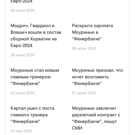
Евро-2024
06 июля 2024
Модрич, Гвардиол и
Раскрыта зарплата
Влашич вошли в состав
Моуринью в
сборной Хорватии на
"Фенербахче"
Евро-2024
06 июня 2024
08 июня 2024
Моуринью стал новым
Моуринью признал, что
главным тренером
хочет возглавить
"Фенербахче"
"Фенербахче"
02 июня 2024
01 июня 2024
Картал ушел с поста
Моуринью заключит
главного тренера
двухлетний контракт с
"Фенербахче"
"Фенербахче", пишут
СМИ
31 мая 2024