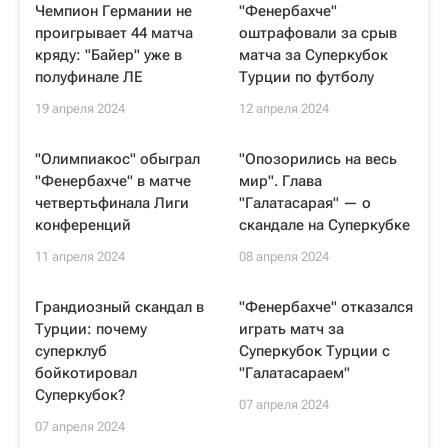
Чемпион Германии не
"Фенербахче"
проигрывает 44 матча
оштрафовали за срыв
кряду: "Байер" уже в
матча за Суперкубок
полуфинале ЛЕ
Турции по футболу
19 апреля 2024
12 апреля 2024
"Олимпиакос" обыграл
"Опозорились на весь
"Фенербахче" в матче
мир". Глава
четвертьфинала Лиги
"Галатасарая" — о
конференций
скандале на Суперкубке
11 апреля 2024
08 апреля 2024
Грандиозный скандал в
"Фенербахче" отказался
Турции: почему
играть матч за
суперклуб
Суперкубок Турции с
бойкотировал
"Галатасараем"
Суперкубок?
07 апреля 2024
07 апреля 2024