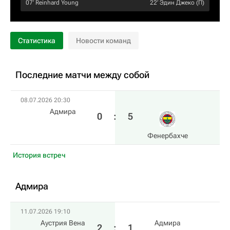
07‎’‎
Reinhard Young
22‎’‎
Эдин Джеко
(П)
Статистика
Новости команд
Последние матчи между собой
08.07.2026 20:30
Адмира
0
:
5
Фенербахче
История встреч
Адмира
11.07.2026 19:10
Аустрия Вена
Адмира
2
:
1