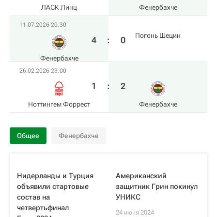
ЛАСК Линц
Фенербахче
11.07.2026 20:30
Погонь Шецин
4
:
0
Фенербахче
26.02.2026 23:00
1
:
2
Ноттингем Форрест
Фенербахче
Общее
Фенербахче
Нидерланды и Турция
Американский
объявили стартовые
защитник Грин покинул
состав на
УНИКС
четвертьфинал
24 июня 2024