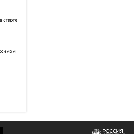
а старте
яссимом