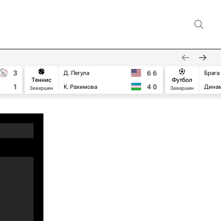
3
6
6
Д. Пегула
Брага
Теннис
Футбол
1
4
0
К. Рахимова
Дина
Завершен
Завершен