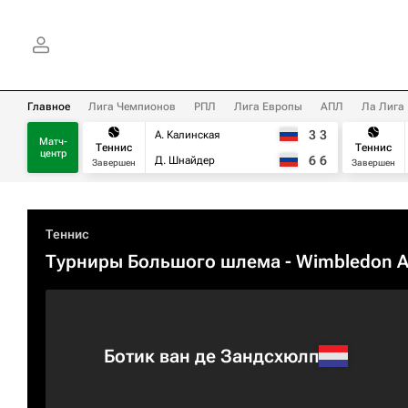
Главное
Лига Чемпионов
РПЛ
Лига Европы
АПЛ
Ла Лига
3
3
А. Калинская
Матч-
Теннис
Теннис
центр
6
6
Д. Шнайдер
Завершен
Завершен
Теннис
Турниры Большого шлема
- Wimbledon 
Ботик ван де Зандсхюлп