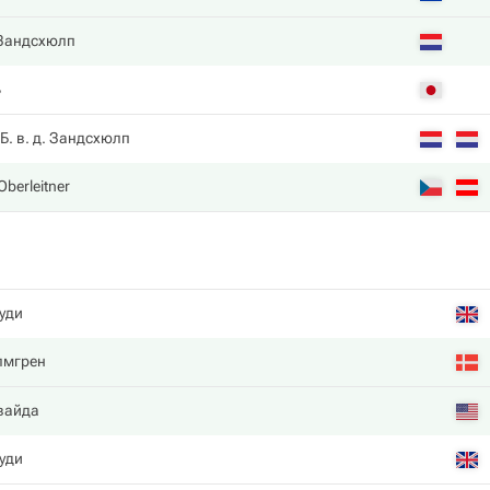
 Зандсхюлп
ь
Б. в. д. Зандсхюлп
Oberleitner
уди
лмгрен
вайда
уди