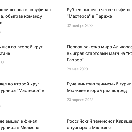
алии вышла в полуфинал
Рублев вышел в четвертьфина
а, обыграв команду
"Мастерса" в Париже
в
02 ноября 2023
3
шел во второй круг
Первая ракетка мира Алькара
стане
выиграл стартовый матч на "Р
Гаррос"
023
29 мая 2023
ел во второй круг
Руне выиграл теннисный турни
турнира "Мастерса" в
Мюнхене второй раз подряд
23 апреля 2023
3
не вышел в финал
Российский теннисист Караце
турнира в Мюнхене
с турнира в Мюнхене