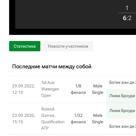
1
6
:
2
Статистика
Новости участников
Последние матчи между собой
Ботик ван де
Tel Aviv
29.09.2022,
1/8
Male
Watergen
12:10
финала
Single
Open
Лиам Броуди
Roland
Лиам Броуди
23.09.2020,
Garros,
1/32
Male
15:15
Qualification
финала
Single
Ботик ван де
ATP