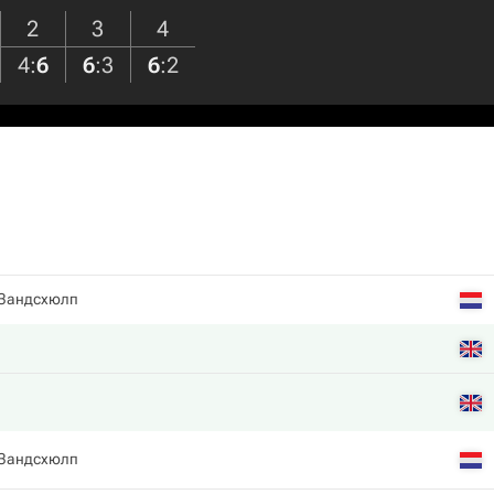
2
3
4
4
:
6
6
:
3
6
:
2
 Зандсхюлп
 Зандсхюлп