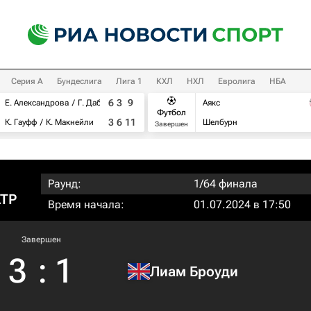
Серия А
Бундеслига
Лига 1
КХЛ
НХЛ
Евролига
НБА
6
3
9
Е. Александрова
Г. Дабровски
Аякс
Футбол
3
6
11
К. Гауфф
К. Макнейли
Шелбурн
Завершен
Раунд:
1/64 финала
ATP
Время начала:
01.07.2024 в 17:50
Завершен
3
:
1
Лиам Броуди