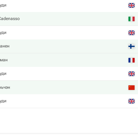
уди
Cadenasso
уди
танен
тман
уди
ньчэн
уди