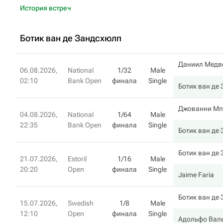
История встреч
Ботик ван де Зандсхюлп
Даниил Медв
06.08.2026,
National
1/32
Male
02:10
Bank Open
финала
Single
Ботик ван де
Джованни Мп
04.08.2026,
National
1/64
Male
22:35
Bank Open
финала
Single
Ботик ван де
Ботик ван де
21.07.2026,
Estoril
1/16
Male
20:20
Open
финала
Single
Jaime Faria
Ботик ван де
15.07.2026,
Swedish
1/8
Male
12:10
Open
финала
Single
Адольфо Вал