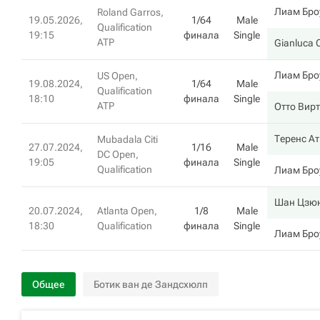
Лиам Бро
Roland Garros,
19.05.2026,
1/64
Male
Qualification
19:15
финала
Single
ATP
Gianluca 
Лиам Бро
US Open,
19.08.2024,
1/64
Male
Qualification
18:10
финала
Single
ATP
Отто Вир
Теренс А
Mubadala Citi
27.07.2024,
1/16
Male
DC Open,
19:05
финала
Single
Qualification
Лиам Бро
Шан Цзю
20.07.2024,
Atlanta Open,
1/8
Male
18:30
Qualification
финала
Single
Лиам Бро
Общее
Ботик ван де Зандсхюлп