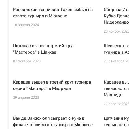
Российский теннисист Гахов выбыл на
Сборная Ит
старте турнира в Мюнхене
Кубка Дэвис
Нидерландо
16 апреля 2024
23 ноября 202
Циципас вышел в третий круг
Шевченко вы
"Мастерса" в Шанхае
турнира в А
07 октября 2023
27 сентября 2
Карацев вышел в третий круг турнира
Карацев выш
серии "Мастерс" в Мадриде
теннисного 
Мадриде
29 апреля 2023
27 апреля 202
Ван де Зандсхюлп сыграет с Руне в
Датчанин Ру
финале теннисного турнира в Мюнхене
теннисного 