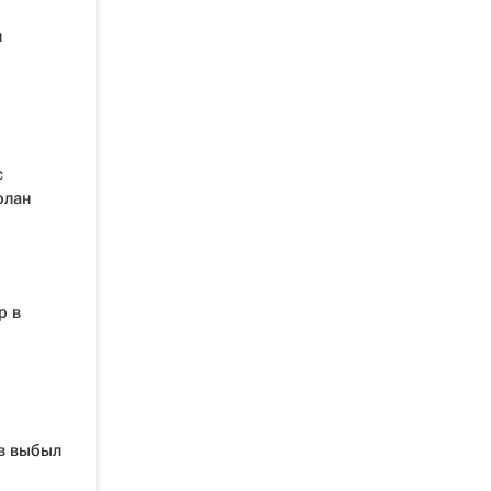
л
с
олан
р в
в выбыл