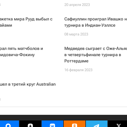
3
20 апреля 2023
акетка мира Рууд выбыл с
Сафиуллин проиграл Ивашко н
Майами
турнира в Индиан-Уэллсе
08 марта 2023
рал пять матчболов и
Медведев сыграет с Оже-Аль
видовича-Фокину
в четвертьфинале турнира в
Роттердаме
16 февраля 2023
ел в третий круг Australian
3