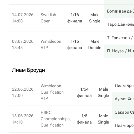
Ботик ван де
14.07.2026,
Swedish
1/16
Male
14:00
Open
финала
Single
Таро Даниэл
Т. Грикспор
03.07.2026,
Wimbledon
1/16
Male
15:45
ATP
финала
Double
П. Ноуза
N. 
Лиам Броуди
Лиам Бро
Wimbledon,
22.06.2026,
1/64
Male
Qualification
17:00
финала
Single
ATP
Аугуст Хо
Закари С
HSBC
13.06.2026,
1/8
Male
Championships,
14:10
финала
Single
Qualification
Лиам Бро