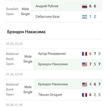
6
6
Андрей Рублев
Swedish
Male
Open
Single
1
2
Себастьян Баэс
Брэндон Накаcима
08.08, 22:25
6
7
5
Артур Риндеркнех
National
Male
Bank
Single
Open
7
5
7
Брэндон Накаcима
07.08, 03:00
4
6
7
Брэндон Накаcима
National
Male
Bank
Single
Open
6
2
5
Titouan Droguet
05.08, 01:40