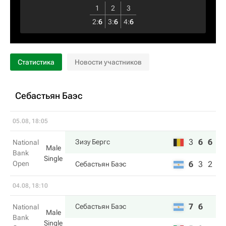
1
2
3
2
:
6
3
:
6
4
:
6
Статистика
Новости участников
Себастьян Баэс
05.08, 18:05
3
6
6
Зизу Бергс
National
Male
Bank
Single
Open
6
3
2
Себастьян Баэс
04.08, 18:10
7
6
Себастьян Баэс
National
Male
Bank
Single