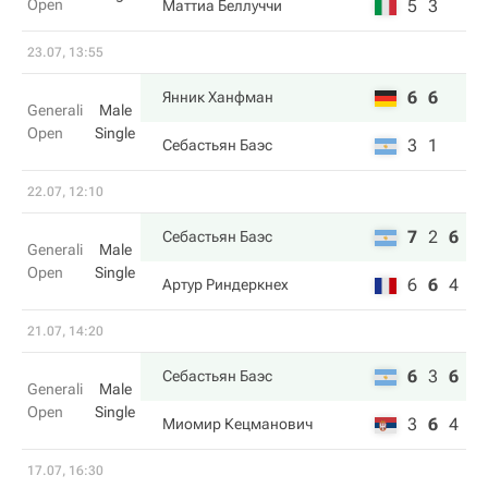
Open
5
3
Маттиа Беллуччи
23.07, 13:55
6
6
Янник Ханфман
Generali
Male
Open
Single
3
1
Себастьян Баэс
22.07, 12:10
7
2
6
Себастьян Баэс
Generali
Male
Open
Single
6
6
4
Артур Риндеркнех
21.07, 14:20
6
3
6
Себастьян Баэс
Generali
Male
Open
Single
3
6
4
Миомир Кецманович
17.07, 16:30