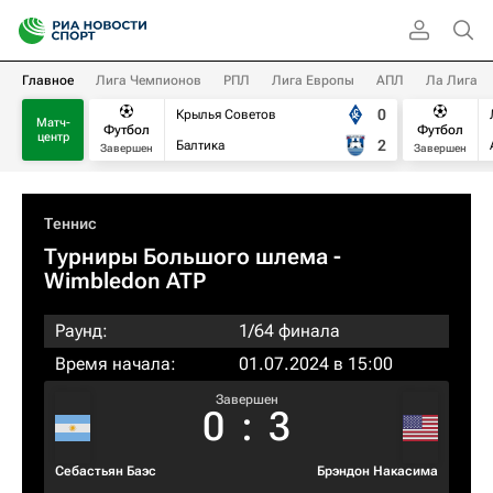
Главное
Лига Чемпионов
РПЛ
Лига Европы
АПЛ
Ла Лига
0
Крылья Советов
Матч-
Футбол
Футбол
центр
2
Балтика
Завершен
Завершен
Теннис
Турниры Большого шлема
-
Wimbledon ATP
Раунд:
1/64 финала
Время начала:
01.07.2024 в 15:00
Завершен
0
:
3
Себастьян Баэс
Брэндон Накаcима