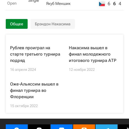
Single
Open
6
6
4
Якуб Меншик
Общее
Брэндон Накасима
Рублев проиграл на
Накасима вышел в
старте третьего турнира
финал молодежного
подряд
итогового турнира АТР
16 апреля 2024
12 ноября 2022
Оже-Альяссим вышел в
финал турнира во
Флоренции
15 октября 2022