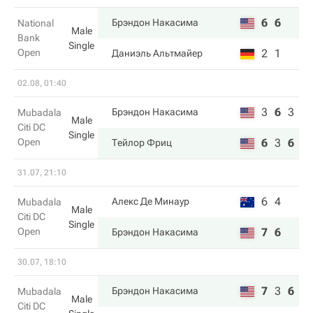
6
6
Брэндон Накаcима
National
Male
Bank
Single
Open
2
1
Даниэль Альтмайер
02.08, 01:40
3
6
3
Брэндон Накаcима
Mubadala
Male
Citi DC
Single
Open
6
3
6
Тейлор Фриц
31.07, 21:10
6
4
Алекс Де Минаур
Mubadala
Male
Citi DC
Single
Open
7
6
Брэндон Накаcима
30.07, 18:10
7
3
6
Брэндон Накаcима
Mubadala
Male
Citi DC