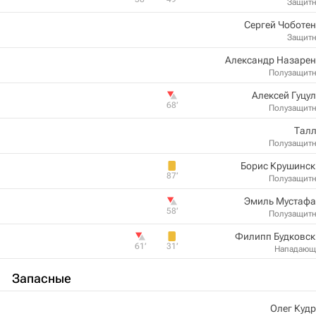
Защит
Сергей Чоботе
Защит
Александр Назарен
Полузащит
Алексей Гуцу
68‎’‎
Полузащит
Талл
Полузащит
Борис Крушинск
87‎’‎
Полузащит
Эмиль Мустафа
58‎’‎
Полузащит
Филипп Будковск
61‎’‎
31‎’‎
Нападающ
Запасные
Олег Куд