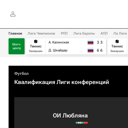
Главное
Лига Чемпионов
РПЛ
Лига Европы
АПЛ
Ла Лига
3
3
А. Калинская
Матч-
Теннис
Теннис
центр
6
6
Д. Шнайдер
Завершен
Завершен
Футбол
Квалификация Лиги конференций
ОИ Любляна