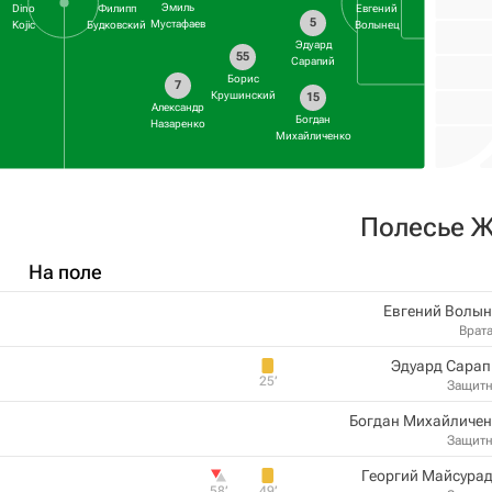
Эмиль
Dino
Филипп
Евгений
5
Мустафаев
Kojic
Будковский
Волынец
Эдуард
55
Сарапий
Борис
7
Крушинский
15
Александр
Богдан
Назаренко
Михайличенко
Полесье 
На поле
Евгений Волын
Врат
Эдуард Сарап
25‎’‎
Защит
Богдан Михайличен
Защит
Георгий Майсура
58‎’‎
49‎’‎