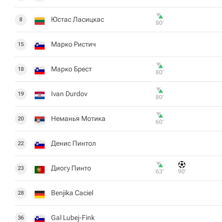
Юстас Ласицкас
8
80‎’‎
Марко Ристич
15
Марко Брест
18
80‎’‎
Ivan Durdov
19
80‎’‎
Неманья Мотика
20
60‎’‎
Денис Пинтол
22
Диогу Пинто
23
63‎’‎
90‎’‎
Benjika Caciel
28
Gal Lubej-Fink
36