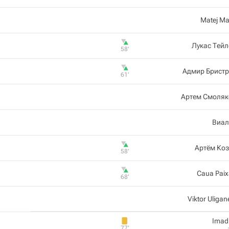
Matej Ma
Лукас Тей
58‎’‎
Адмир Бристр
61‎’‎
Артем Смоляк
Виал
Артём Ко
58‎’‎
Caua Pai
68‎’‎
Viktor Uligan
Imad
77‎’‎