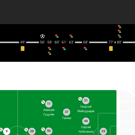
49‎’‎
56‎’‎
58‎’‎
60‎’‎
61‎’‎
63‎’‎
68‎’‎
77‎’‎
80‎’‎
31
11
Георгий
Алексей
Майсурадзе
37
Гуцуляк
Таллес
44
Сергей
95
9
28
23
Чоботенко