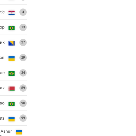
tic
4
лор
13
ик
27
ов
29
ле
34
зак
59
xao
90
ets
99
 Ashur