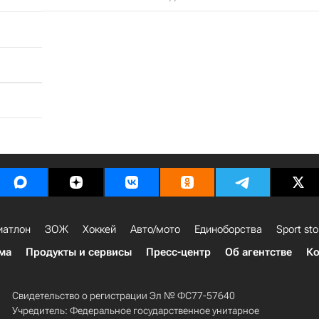
иатлон
ЗОЖ
Хоккей
Авто/мото
Единоборства
Sport sto
ма
Продукты и сервисы
Пресс-центр
Об агентстве
Ко
Свидетельство о регистрации Эл № ФС77-57640
Учредитель: Федеральное государственное унитарное