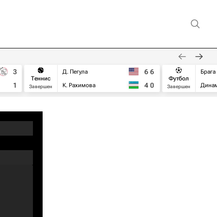
3
6
6
Д. Пегула
Брага
Теннис
Футбол
1
4
0
К. Рахимова
Дина
Завершен
Завершен