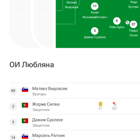
Реда
Матевз
17
Бултам
Видовсек
Ахмет
Мухамедбегович
6
37
Peter Agba
3
Педро
Лукас
Давиж Суалехе
ОИ Любляна
Матевз Видовсек
69
Вратарь
Жорже Силва
2
31‎’‎
80‎’‎
Защитник
Давиж Суалехе
3
Защитник
Марсель Ратник
14