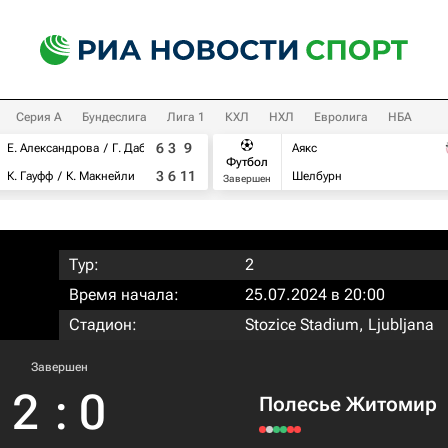
Серия А
Бундеслига
Лига 1
КХЛ
НХЛ
Евролига
НБА
6
3
9
Е. Александрова
Г. Дабровски
Аякс
Футбол
3
6
11
К. Гауфф
К. Макнейли
Шелбурн
Завершен
Тур:
2
Время начала:
25.07.2024 в 20:00
Стадион:
Stozice Stadium, Ljubljana
Завершен
2
:
0
Полесье Житомир