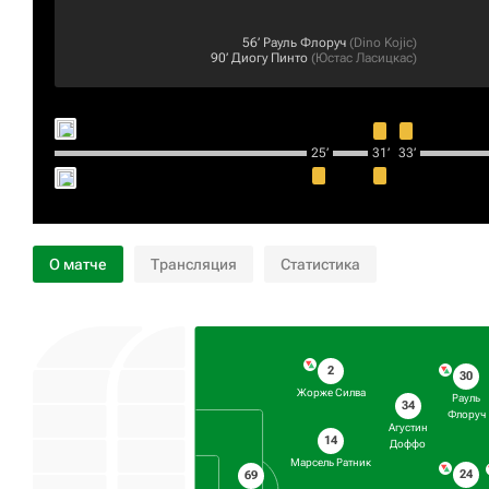
56‎’‎
Рауль Флоруч
(
Dino Kojic
)
90‎’‎
Диогу Пинто
(
Юстас Ласицкас
)
25‎’‎
31‎’‎
33‎’‎
О матче
Трансляция
Статистика
2
30
Жорже Силва
Рауль
34
Флоруч
Агустин
14
Доффо
Марсель Ратник
24
69