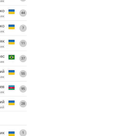
ник
нко
44
ник
ко
7
ник
ляк
11
ник
ес
37
ник
ий
55
ник
ев
95
ник
ий
28
ий
рик
1