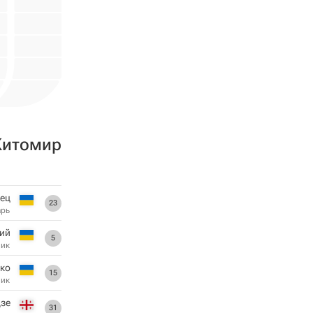
Житомир
ец
23
арь
ий
5
ник
ко
15
ник
дзе
31