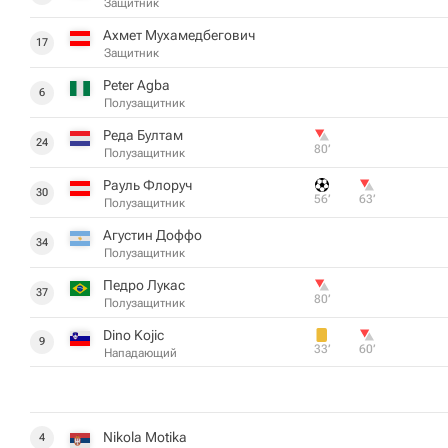
Защитник
Ахмет Мухамедбегович
17
Защитник
Peter Agba
6
Полузащитник
Реда Бултам
24
80‎’‎
Полузащитник
Рауль Флоруч
30
56‎’‎
63‎’‎
Полузащитник
Агустин Доффо
34
Полузащитник
Педро Лукас
37
80‎’‎
Полузащитник
Dino Kojic
9
33‎’‎
60‎’‎
Нападающий
Nikola Motika
4