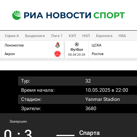
Серия А
Бундеслига
Лига 1
КХЛ
НХЛ
Евролига
НБА
Локомотив
ЦСКА
Футбол
Акрон
Ростов
08.08 20:30
Тур:
32
Время начала:
10.05.2025 в 22:00
Стадион:
Yanmar Stadion
Зрители:
3680
Завершен
0
:
3
Спарта