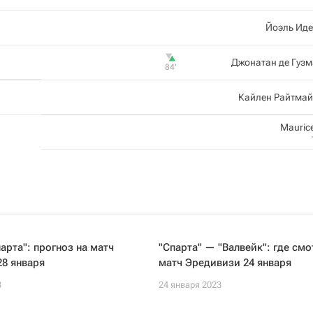
Йоэль Иде
Джонатан де Гуз
84‎’‎
Кайлен Райтмай
Maurice
арта": прогноз на матч
"Спарта" — "Валвейк": где смо
8 января
матч Эредивизи 24 января
3
24 января 2023