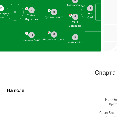
Marvin Young
18
1
9
6
-Андреас
Ник
Тобиас
4
Дживай Зехиел
рим
Олей
Леуритсен
Мике
Эрдхейзен
8
11
5
Джошуа Китолано
Сюнсуке Мито
Майк Кляйн
Спарта
На поле
Ник Ол
Врат
Саид Бака