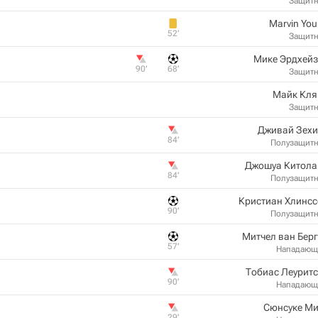
Защит
Marvin Yo
52‎’‎
Защит
Мике Эрдхейз
90‎’‎
68‎’‎
Защит
Майк Кля
Защит
Дживай Зехи
84‎’‎
Полузащит
Джошуа Китола
84‎’‎
Полузащит
Кристиан Хлинс
90‎’‎
Полузащит
Митчел ван Бер
57‎’‎
Нападающ
Тобиас Леурит
90‎’‎
Нападающ
Сюнсуке Ми
29‎’‎