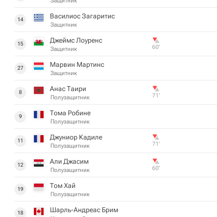
Защитник
Василиос Загаритис
14
Защитник
Джеймс Лоуренс
15
60‎’‎
Защитник
Марвин Мартинс
27
Защитник
Анас Таири
8
71‎’‎
Полузащитник
Тома Робине
9
Полузащитник
Джуниор Кадиле
11
71‎’‎
Полузащитник
Али Джасим
12
60‎’‎
Полузащитник
Том Хай
19
Полузащитник
Шарль-Андреас Брим
18