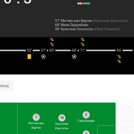
57‎’‎
Митчел ван Берген
(
Кристиан Хлинссон
)
68‎’‎
Мике Эрдхейзен
90‎’‎
Кристиан Хлинссон
(
Пеле Клемент
)
52‎’‎
57‎’‎
60‎’‎
68‎’‎
71‎’‎
84‎’‎
манд
2
7
10
Саид Бакари
Митчел ван
Кристиан
Берген
Хлинссон
3