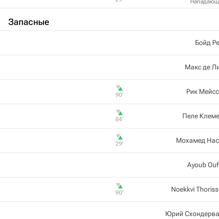
Нападающ
Запасные
Бойд Р
Макс де Л
Рик Мейс
90‎’‎
Пеле Клеме
84‎’‎
Мохамед Нас
29‎’‎
Ayoub Ouf
Noekkvi Thoris
90‎’‎
Юрий Схондерва