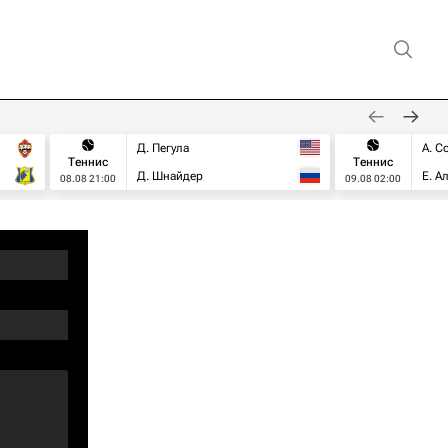
Д. Пегула
А. С
Теннис
Теннис
Д. Шнайдер
Е. А
08.08 21:00
09.08 02:00