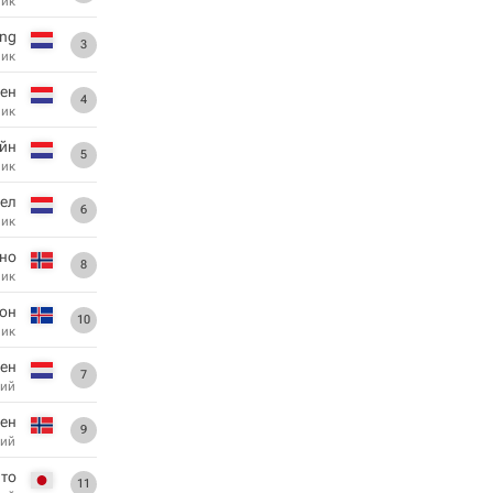
ник
ung
3
ник
ен
4
ник
йн
5
ник
ел
6
ник
но
8
ник
сон
10
ник
ген
7
ий
сен
9
ий
то
11