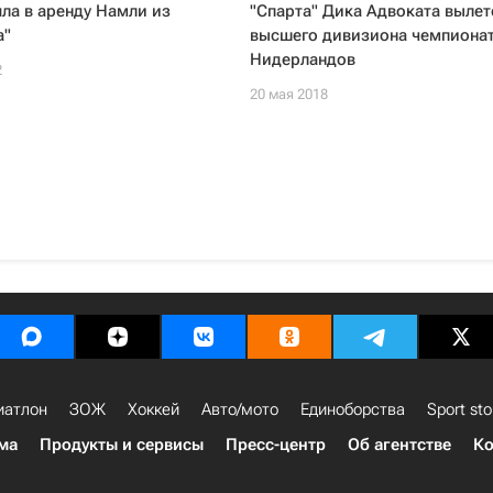
яла в аренду Намли из
"Спарта" Дика Адвоката вылет
а"
высшего дивизиона чемпиона
Нидерландов
2
20 мая 2018
иатлон
ЗОЖ
Хоккей
Авто/мото
Единоборства
Sport sto
ма
Продукты и сервисы
Пресс-центр
Об агентстве
Ко