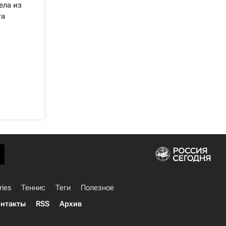
ела из
та
ries
Теннис
Теги
Полезное
нтакты
RSS
Архив