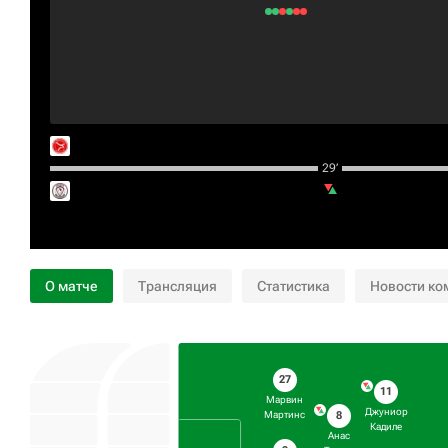
29‎’‎
О матче
Трансляция
Статистика
Новости ко
27
11
Марвин
Джуниор
8
Мартинс
Кадиле
Анас