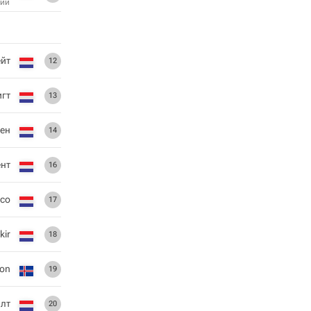
ий
ейт
12
игт
13
сен
14
нт
16
со
17
kir
18
son
19
лт
20