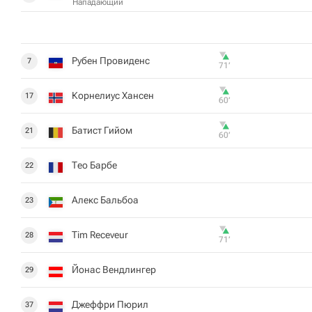
Нападающий
Рубен Провиденс
7
71‎’‎
Корнелиус Хансен
17
60‎’‎
Батист Гийом
21
60‎’‎
Тео Барбе
22
Алекс Бальбоа
23
Tim Receveur
28
71‎’‎
Йонас Вендлингер
29
Джеффри Пюрил
37