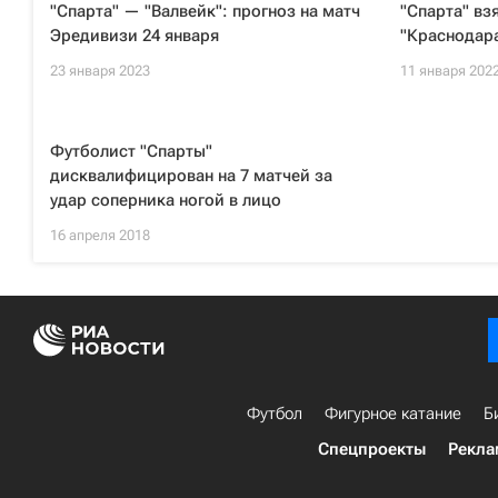
"Спарта" — "Валвейк": прогноз на матч
"Спарта" вз
Эредивизи 24 января
"Краснодар
23 января 2023
11 января 202
Футболист "Спарты"
дисквалифицирован на 7 матчей за
удар соперника ногой в лицо
16 апреля 2018
Футбол
Фигурное катание
Б
Спецпроекты
Рекла