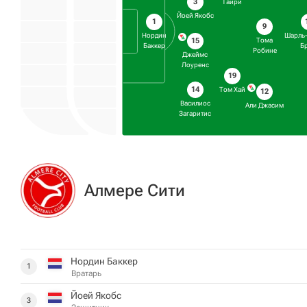
3
Таири
Йоей Якобс
1
9
Нордин
Шарль
15
Тома
Баккер
Б
Робине
Джеймс
Лоуренс
19
14
Том Хай
12
Василиос
Али Джасим
Загаритис
Алмере Сити
Нордин Баккер
1
Вратарь
Йоей Якобс
3