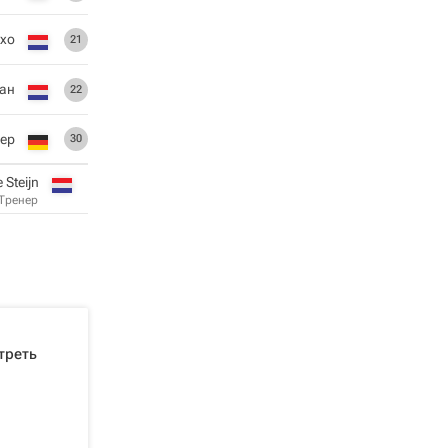
хо
21
ман
22
ер
30
 Steijn
Тренер
треть