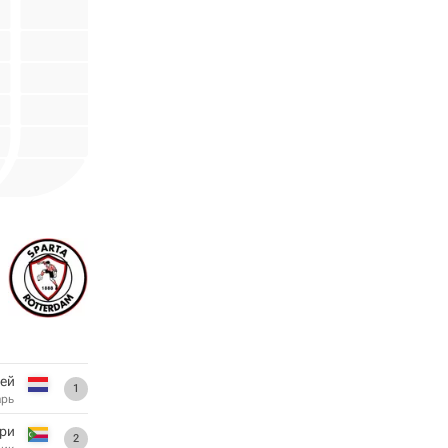
ей
1
арь
ри
2