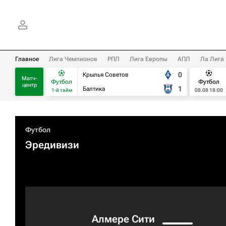
Главное
Лига Чемпионов
РПЛ
Лига Европы
АПЛ
Ла Лига
0
Крылья Советов
Матч-
Футбол
Футбол
центр
1
Балтика
1-й тайм
08.08 18:00
Футбол
Эредивизи
Алмере Сити