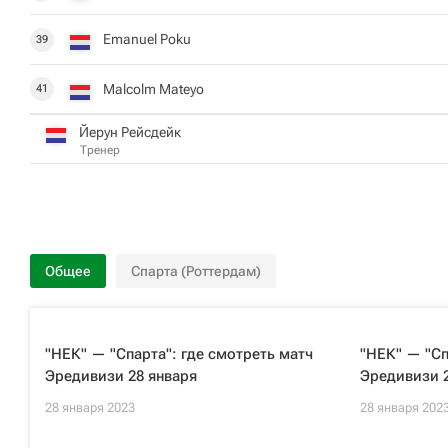
Emanuel Poku
39
Malcolm Mateyo
41
Йерун Рейсдейк
Тренер
Общее
Спарта (Роттердам)
"НЕК" — "Спарта": где смотреть матч
"НЕК" — "Сп
Эредивизи 28 января
Эредивизи 2
28 января 2023
28 января 202