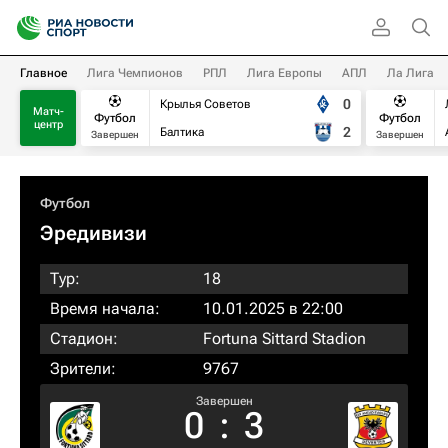
Главное
Лига Чемпионов
РПЛ
Лига Европы
АПЛ
Ла Лига
0
Крылья Советов
Матч-
Футбол
Футбол
центр
2
Балтика
Завершен
Завершен
Футбол
Эредивизи
Тур:
18
Время начала:
10.01.2025 в 22:00
Стадион:
Fortuna Sittard Stadion
Зрители:
9767
Завершен
0
:
3