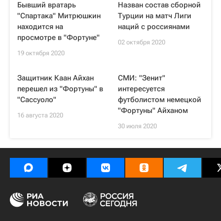
Бывший вратарь
Назван состав сборной
"Спартака" Митрюшкин
Турции на матч Лиги
находится на
наций с россиянами
просмотре в "Фортуне"
02 октября 2020
19 октября 2020
Защитник Каан Айхан
СМИ: "Зенит"
перешел из "Фортуны" в
интересуется
"Сассуоло"
футболистом немецкой
"Фортуны" Айханом
16 августа 2020
30 июля 2020