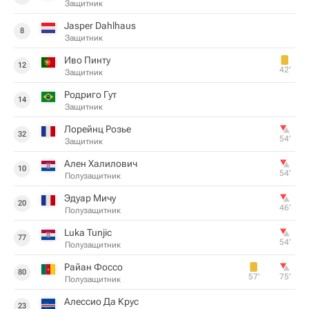
Защитник
Jasper Dahlhaus
8
Защитник
Иво Пинту
12
42‎’‎
Защитник
Родриго Гут
14
Защитник
Лорейнц Розье
32
54‎’‎
Защитник
Ален Халилович
10
54‎’‎
Полузащитник
Эдуар Мичу
20
46‎’‎
Полузащитник
Luka Tunjic
77
54‎’‎
Полузащитник
Райан Фоссо
80
57‎’‎
75‎’‎
Полузащитник
Алессио Да Крус
23