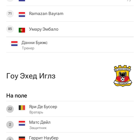
75‎’‎
Ramazan Bayram
71
Умару Эмбало
85
Данни Буижс
Тренер
Гоу Эхед Иглз
На поле
Яри Де Буссер
22
Вратарь
Матс Дейл
2
Защитник
Геррит Наубер