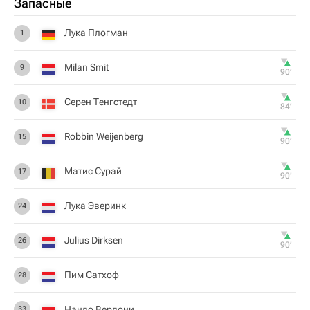
Запасные
Лука Плогман
1
Milan Smit
9
90‎’‎
Серен Тенгстедт
10
84‎’‎
Robbin Weijenberg
15
90‎’‎
Матис Сурай
17
90‎’‎
Лука Эверинк
24
Julius Dirksen
26
90‎’‎
Пим Сатхоф
28
Нандо Вердони
33