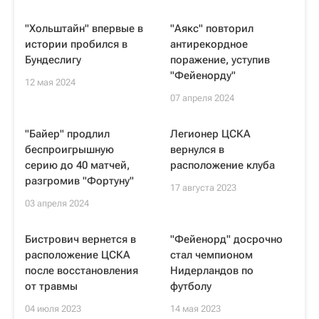
"Хольштайн" впервые в
"Аякс" повторил
истории пробился в
антирекордное
Бундеслигу
поражение, уступив
"Фейенорду"
12 мая 2024
07 апреля 2024
"Байер" продлил
Легионер ЦСКА
беспроигрышную
вернулся в
серию до 40 матчей,
расположение клуба
разгромив "Фортуну"
17 августа 2023
03 апреля 2024
Бистрович вернется в
"Фейенорд" досрочно
расположение ЦСКА
стал чемпионом
после восстановления
Нидерландов по
от травмы
футболу
04 июля 2023
14 мая 2023