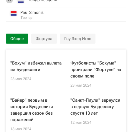
Paul Simonis
Тренер
Общее
Фортуна
Гоу Эхед Иглс
"Бохум" избежал вылета
Футболисты "Бохума"
из Бундеслиги
проиграли "Фортуне" на
своем поле
28 мая 2024
23 мая 2024
"Байер" первым в
"Санкт-Паули" вернулся
истории Бундеслиги
в первую Бундеслигу
завершил сезон без
спустя 13 лет
поражений
12 мая 2024
18 мая 2024