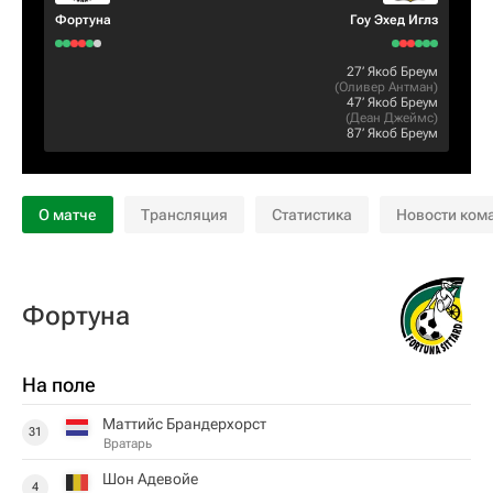
Фортуна
Гоу Эхед Иглз
27‎’‎
Якоб Бреум
(
Оливер Антман
)
47‎’‎
Якоб Бреум
(
Деан Джеймс
)
87‎’‎
Якоб Бреум
О матче
Трансляция
Статистика
Новости ком
Фортуна
На поле
Маттийс Брандерхорст
31
Вратарь
Шон Адевойе
4