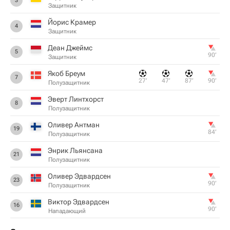
3
Защитник
Йорис Крамер
4
Защитник
Деан Джеймс
5
90‎’‎
Защитник
Якоб Бреум
7
27‎’‎
47‎’‎
87‎’‎
90‎’‎
Полузащитник
Эверт Линтхорст
8
Полузащитник
Оливер Антман
19
84‎’‎
Полузащитник
Энрик Льянсана
21
Полузащитник
Оливер Эдвардсен
23
90‎’‎
Полузащитник
Виктор Эдвардсен
16
90‎’‎
Нападающий