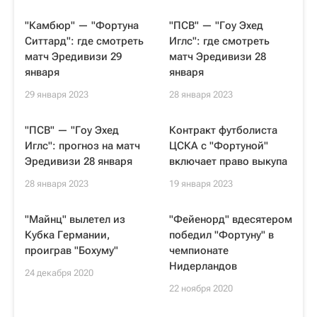
"Камбюр" — "Фортуна
"ПСВ" — "Гоу Эхед
Ситтард": где смотреть
Иглс": где смотреть
матч Эредивизи 29
матч Эредивизи 28
января
января
29 января 2023
28 января 2023
"ПСВ" — "Гоу Эхед
Контракт футболиста
Иглс": прогноз на матч
ЦСКА с "Фортуной"
Эредивизи 28 января
включает право выкупа
28 января 2023
19 января 2023
"Майнц" вылетел из
"Фейенорд" вдесятером
Кубка Германии,
победил "Фортуну" в
проиграв "Бохуму"
чемпионате
Нидерландов
24 декабря 2020
22 ноября 2020