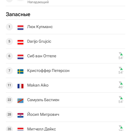
Нападающий
Запасные
Люк Купманс
1
Darijo Grujcic
5
Сиб ван Оттеле
6
54‎’‎
Кристоффер Петерсон
7
54‎’‎
Makan Aiko
11
46‎’‎
Самуэль Бастиен
22
54‎’‎
Йосип Митрович
28
Митчелл Дейкс
35