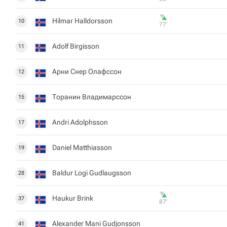
Hilmar Halldorsson
10
77‎’‎
Adolf Birgisson
11
Арни Снер Олафссон
12
Торанин Владимарссон
15
Andri Adolphsson
17
Daniel Matthiasson
19
Baldur Logi Gudlaugsson
28
Haukur Brink
37
87‎’‎
Alexander Mani Gudjonsson
41