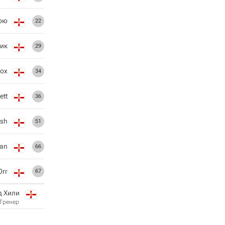
рю
22
ик
29
ох
34
ett
36
lsh
51
man
66
Orr
67
д Хили
Тренер