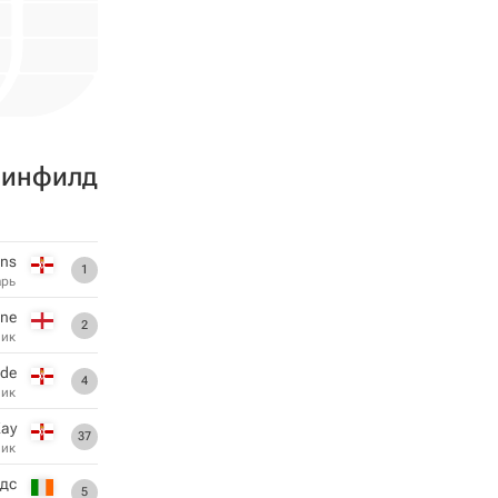
инфилд
hns
1
арь
rne
2
ник
ide
4
ник
ay
37
ник
дс
5