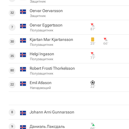
Защитник
Oervar Oervarsson
32
Защитник
Oervar Eggertsson
7
87‎’‎
Полузащитник
Kjartan Mar Kjartansson
30
25‎’‎
66‎’‎
Полузащитник
Helgi Ingason
35
77‎’‎
Полузащитник
Robert Frosti Thorkelsson
80
Полузащитник
Emil Atlason
22
22‎’‎
Нападающий
Johann Arni Gunnarsson
8
Даниэль Лаксдаль
9
66‎’‎