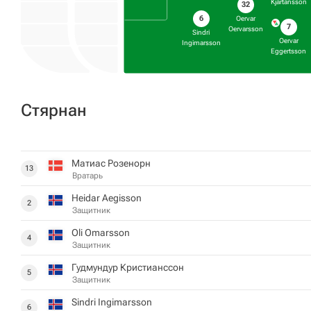
Kjartansson
32
6
Oervar
7
Oervarsson
Sindri
Oervar
Ingimarsson
Eggertsson
Стярнан
Матиас Розенорн
13
Вратарь
Heidar Aegisson
2
Защитник
Oli Omarsson
4
Защитник
Гудмундур Кристианссон
5
Защитник
Sindri Ingimarsson
6