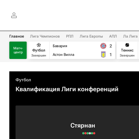
Главное
Лига Чемпионов
РПЛ
Лига Европы
АПЛ
Ла Лига
2
Бавария
Матч-
Футбол
Теннис
центр
1
Астон Вилла
Завершен
Завершен
Футбол
Квалификация Лиги конференций
Стярнан