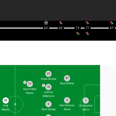
60‎’‎
66‎’‎
73‎’‎
77‎’‎
87‎’‎
27
37
Ethan McGee
Ryan McKay
17
16
Кристофер
Cammy
Макки
Ballantyne
2
22
1
5
Sam Roscoe-
Emil
Christopher
Крис Шилдс
Byrne
Atlason
Johns