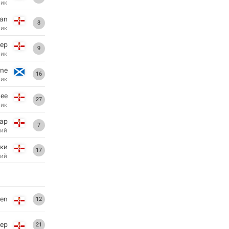
ник
ean
8
ник
ер
9
ник
yne
16
ник
Gee
27
ник
ар
7
ий
ки
17
ий
ien
12
ер
21