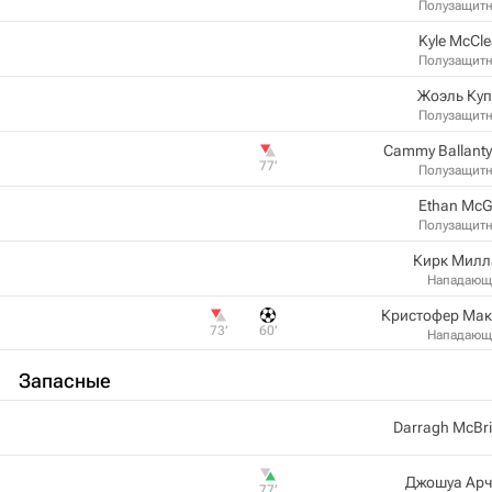
Полузащит
Kyle McCl
Полузащит
Жоэль Куп
Полузащит
Cammy Ballant
77‎’‎
Полузащит
Ethan Mc
Полузащит
Кирк Милл
Нападающ
Кристофер Мак
73‎’‎
60‎’‎
Нападающ
Запасные
Darragh McBr
Джошуа Арч
77‎’‎