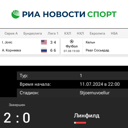
Серия А
Бундеслига
Лига 1
КХЛ
НХЛ
Евролига
НБА
3
4
I. Jovic
Кельн
Футбол
6
6
А. Корнеева
Реал Сосьедад
07.08 19:00
Тур:
1
Время начала:
11.07.2024 в 22:00
Стадион:
Stjoernuvoellur
Завершен
2
:
0
Линфилд