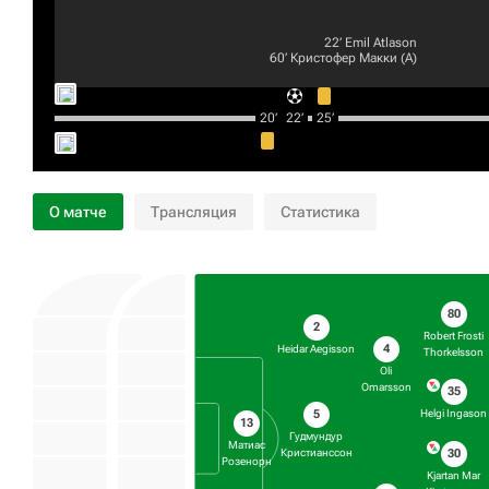
22‎’‎
Emil Atlason
60‎’‎
Кристофер Макки
(А)
20‎’‎
22‎’‎
25‎’‎
О матче
Трансляция
Статистика
80
2
Robert Frosti
4
Heidar Aegisson
Thorkelsson
Oli
Omarsson
35
5
Helgi Ingason
13
Гудмундур
Матиас
30
Кристианссон
Розенорн
Kjartan Mar