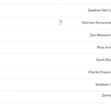
Джейми Малг
Мэттью Фитцпатр
73‎’‎
Дэн Маккалл
Rhys Ann
David Wa
Charlie Chap
Matthew 
Дэви