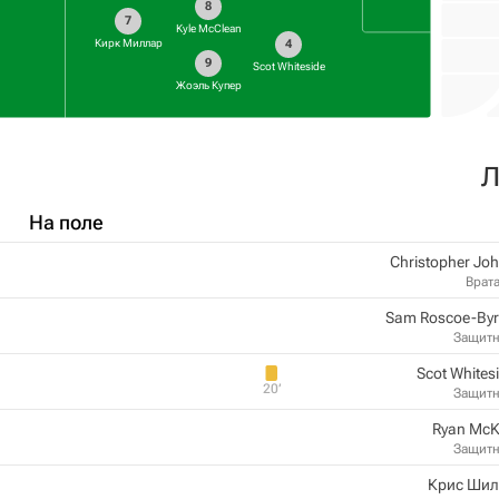
8
7
Kyle McClean
Кирк Миллар
4
9
Scot Whiteside
Жоэль Купер
Л
На поле
Christopher Jo
Врат
Sam Roscoe-By
Защит
Scot Whites
20‎’‎
Защит
Ryan McK
Защит
Крис Шил