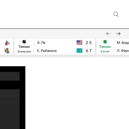
2
5
Э. Ли
М. Анд
Теннис
Теннис
6
7
Е. Рыбакина
Л. Фер
Завершен
2-й сет