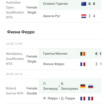
Australian
6
6
Оливия Гадечки
Open,
Female
Qualification
Single
2
4
Аранча Рус
WTA
Фиона Ферро
23.06, 13:05
6
6
Греетье Миннен
Wimbledon,
Female
Qualification
Single
WTA
3
1
Фиона Ферро
30.05, 20:15
Л.
В.
Roland
Female
Зигемунд
Звонарева
Garros WTA
Double
Ф. Ферро
Д. Парри