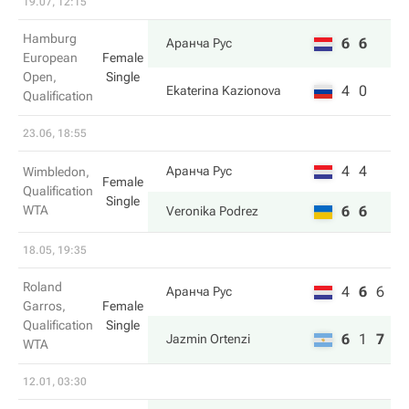
19.07, 12:15
Hamburg
6
6
Аранча Рус
European
Female
Open,
Single
4
0
Ekaterina Kazionova
Qualification
23.06, 18:55
4
4
Аранча Рус
Wimbledon,
Female
Qualification
Single
WTA
6
6
Veronika Podrez
18.05, 19:35
Roland
4
6
6
Аранча Рус
Garros,
Female
Qualification
Single
6
1
7
Jazmin Ortenzi
WTA
12.01, 03:30