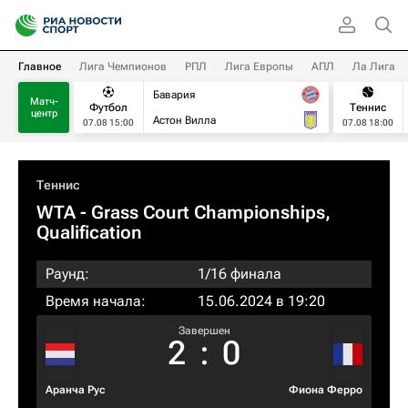
Главное
Лига Чемпионов
РПЛ
Лига Европы
АПЛ
Ла Лига
Бавария
Матч-
Футбол
Теннис
центр
Астон Вилла
07.08 15:00
07.08 18:00
Теннис
WTA
- Grass Court Championships,
Qualification
Раунд:
1/16 финала
Время начала:
15.06.2024 в 19:20
Завершен
2
:
0
Аранча Рус
Фиона Ферро