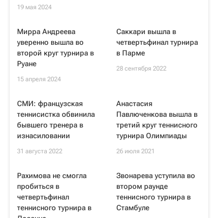
19 мая 2024
Мирра Андреева
Саккари вышла в
уверенно вышла во
четвертьфинал турнира
второй круг турнира в
в Парме
Руане
28 сентября 2022
15 апреля 2024
СМИ: французская
Анастасия
теннисистка обвинила
Павлюченкова вышла в
бывшего тренера в
третий круг теннисного
изнасиловании
турнира Олимпиады
31 августа 2022
26 июля 2021
Рахимова не смогла
Звонарева уступила во
пробиться в
втором раунде
четвертьфинал
теннисного турнира в
теннисного турнира в
Стамбуле