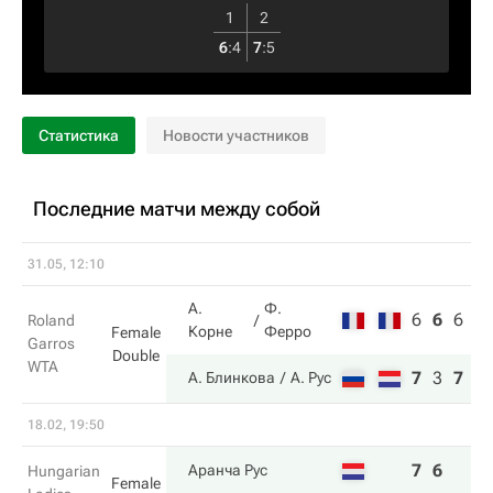
1
2
6
:
4
7
:
5
Статистика
Новости участников
Последние матчи между собой
31.05, 12:10
А.
Ф.
6
6
6
Roland
Корне
Ферро
Female
Garros
Double
WTA
7
3
7
А. Блинкова
А. Рус
18.02, 19:50
7
6
Аранча Рус
Hungarian
Female