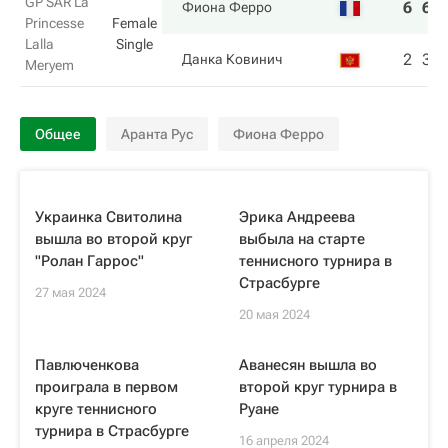
GP SAR La
6
6
Фиона Ферро
Princesse
Female
Lalla
Single
2
3
Данка Ковинич
Meryem
Общее
Аранта Рус
Фиона Ферро
Украинка Свитолина
Эрика Андреева
вышла во второй круг
выбыла на старте
"Ролан Гаррос"
теннисного турнира в
Страсбурге
27 мая 2024
20 мая 2024
Павлюченкова
Аванесян вышла во
проиграла в первом
второй круг турнира в
круге теннисного
Руане
турнира в Страсбурге
16 апреля 2024