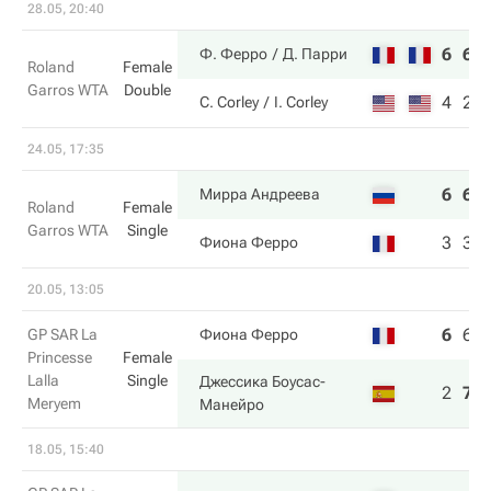
28.05, 20:40
6
6
Ф. Ферро
Д. Парри
Roland
Female
Garros WTA
Double
4
2
C. Corley
I. Corley
24.05, 17:35
6
6
Мирра Андреева
Roland
Female
Garros WTA
Single
3
3
Фиона Ферро
20.05, 13:05
6
6
GP SAR La
Фиона Ферро
Princesse
Female
Lalla
Single
Джессика Боусас-
2
7
Meryem
Манейро
18.05, 15:40