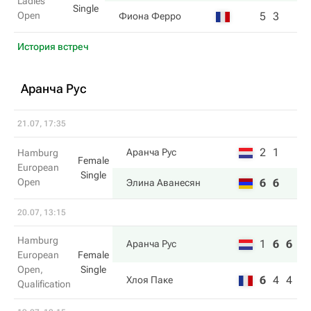
Ladies
Single
Open
5
3
Фиона Ферро
История встреч
Аранча Рус
21.07, 17:35
2
1
Аранча Рус
Hamburg
Female
European
Single
Open
6
6
Элина Аванесян
20.07, 13:15
Hamburg
1
6
6
Аранча Рус
European
Female
Open,
Single
6
4
4
Хлоя Паке
Qualification