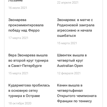
Лозанне
22 апреля 2021
16 июля 2021
Звонарева
Звонарева: в матче с
прокомментировала
Родионовой заиграла
победу над Ферро
агрессивно и начала
ошибаться
17 марта 2021
15 марта 2021
Вера Звонарева вышла
Швентек вышла в
во второй круг турнира
четвертый круг
в Санкт-Петербурге
Australian Open
15 марта 2021
12 февраля 2021
Кудерметова пробилась
Кенин вышла в
в основную сетку
четвертьфинал
турнира в Остраве
Открытого чемпионата
Франции по теннису
18 октября 2020