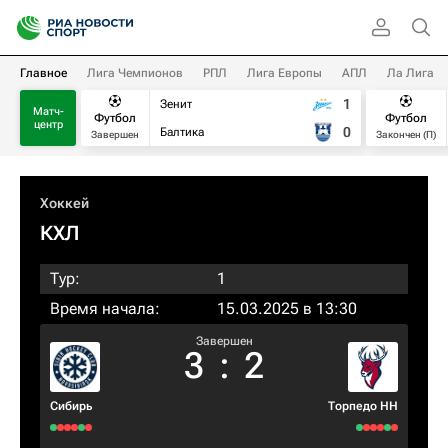
Главное
Лига Чемпионов
РПЛ
Лига Европы
АПЛ
Ла Лига
1
Зенит
Матч-
Футбол
Футбол
центр
0
Балтика
Завершен
Закончен (П)
Хоккей
КХЛ
Тур:
1
Время начала:
15.03.2025 в 13:30
Завершен
3
:
2
Сибирь
Торпедо НН