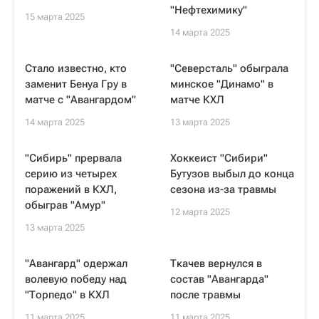
"Нефтехимику"
15 марта 2025
14 марта 2025
Стало известно, кто
"Северсталь" обыграла
заменит Бенуа Гру в
минское "Динамо" в
матче с "Авангардом"
матче КХЛ
14 марта 2025
13 марта 2025
"Сибирь" прервала
Хоккеист "Сибири"
серию из четырех
Бутузов выбыл до конца
поражений в КХЛ,
сезона из-за травмы
обыграв "Амур"
12 марта 2025
13 марта 2025
"Авангард" одержал
Ткачев вернулся в
волевую победу над
состав "Авангарда"
"Торпедо" в КХЛ
после травмы
11 марта 2025
11 марта 2025