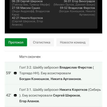
06:28
Сергей Широков
36:01
Егор Виноградов
(
Тэйлор Бек
,
Тревор Мерфи
)
(
Михаил Орлов
,
Даниил Бокун
)
27:58
Максим Сушко
59:52
Владислав Фирстов
(
Энди Андреофф
,
Владислав
(
Богдан Конюшков
,
Никита
Кара
)
Артамонов
)
42:21
Никита Коротков
(
Сергей Широков
,
Егор
Аланов
)
Протокол
Статистика
Новости команд
Матч окончен
Гол! 3:2. Шайбу забросил
Владислав Фирстов
(
59‎’‎
Торпедо НН
). Ему ассистировали
Богдан Конюшков
,
Никита Артамонов
.
Гол! 3:1. Шайбу забросил
Никита Коротков
(
Сибирь
42‎’‎
). Ему ассистировали
Сергей Широков
,
Егор Аланов
.