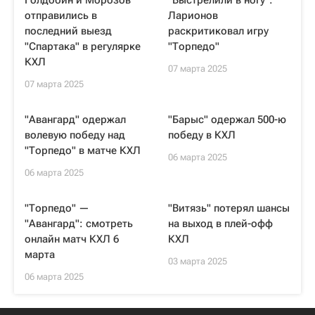
Голдобин и Морозов
"Выстрелили в ногу":
отправились в
Ларионов
последний выезд
раскритиковал игру
"Спартака" в регулярке
"Торпедо"
КХЛ
07 марта 2025
07 марта 2025
"Авангард" одержал
"Барыс" одержал 500-ю
волевую победу над
победу в КХЛ
"Торпедо" в матче КХЛ
06 марта 2025
06 марта 2025
"Торпедо" —
"Витязь" потерял шансы
"Авангард": смотреть
на выход в плей-офф
онлайн матч КХЛ 6
КХЛ
марта
03 марта 2025
06 марта 2025