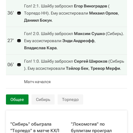
Гол! 2:1. Шайбу забросил
Егор Виноградов
(
36‎’‎
Торпедо НН
). Ему ассистировали
Михаил Орлов
,
Даниил Бокун
.
Гол! 2:0. Шайбу забросил
Максим Сушко
(
Сибирь
).
27‎’‎
Ему ассистировали
Энди Андреофф
,
Владислав Кара
.
Гол! 1:0. Шайбу забросил
Сергей Широков
(
Сибирь
06‎’‎
). Ему ассистировали
Тэйлор Бек
,
Тревор Мерфи
.
Матч начался
Общее
Сибирь
Торпедо
"Сибирь" обыграла
"Локомотив" по
"Торпедо" в матче КХЛ
буллитам проиграл