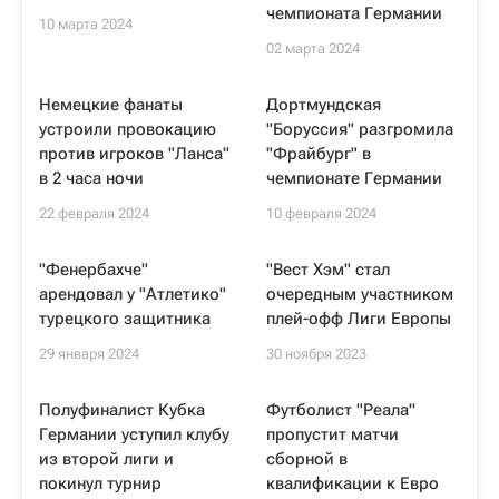
чемпионата Германии
10 марта 2024
02 марта 2024
Немецкие фанаты
Дортмундская
устроили провокацию
"Боруссия" разгромила
против игроков "Ланса"
"Фрайбург" в
в 2 часа ночи
чемпионате Германии
22 февраля 2024
10 февраля 2024
"Фенербахче"
"Вест Хэм" стал
арендовал у "Атлетико"
очередным участником
турецкого защитника
плей-офф Лиги Европы
29 января 2024
30 ноября 2023
Полуфиналист Кубка
Футболист "Реала"
Германии уступил клубу
пропустит матчи
из второй лиги и
сборной в
покинул турнир
квалификации к Евро