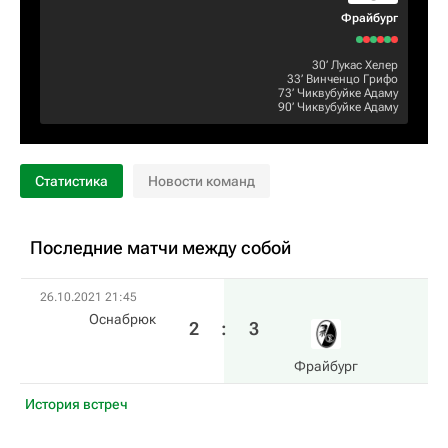
Фрайбург
30‎’‎
Лукас Хелер
33‎’‎
Винченцо Грифо
73‎’‎
Чиквубуйке Адаму
90‎’‎
Чиквубуйке Адаму
Статистика
Новости команд
Последние матчи между собой
26.10.2021 21:45
Оснабрюк
2
:
3
Фрайбург
История встреч