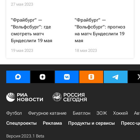
27 мая 2023
"Фрайбург" —
"Фрайбург" —
"Вольфсбург": где
"Вольфсбург": прогноз
смотреть матч
на матч Бундеслиги 19
Бундеслиги 19 мая
мая
19 мая 2023
18 мая 2023
Футбол
Фигурное катание
Биатлон
ЗОЖ
Хоккей
Ав
Спецпроекты
Реклама
Продукты и сервисы
Пресс-ц
Версия 2023.1 Beta