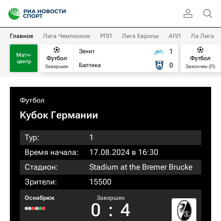
Главное
Лига Чемпионов
РПЛ
Лига Европы
АПЛ
Ла Лига
1
Зенит
Матч-
Футбол
Футбол
центр
0
Балтика
Завершен
Закончен (П)
Футбол
Кубок Германии
Тур:
1
Время начала:
17.08.2024 в 16:30
Стадион:
Stadium at the Bremer Brucke
Зрители:
15500
Оснабрюк
Завершен
0
:
4