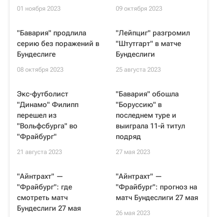
01 ноября 2023
09 октября 2023
"Бавария" продлила
"Лейпциг" разгромил
серию без поражений в
"Штутгарт" в матче
Бундеслиге
Бундеслиги
08 октября 2023
25 августа 2023
Экс-футболист
"Бавария" обошла
"Динамо" Филипп
"Боруссию" в
перешел из
последнем туре и
"Вольфсбурга" во
выиграла 11-й титул
"Фрайбург"
подряд
21 августа 2023
27 мая 2023
"Айнтрахт" —
"Айнтрахт" —
"Фрайбург": где
"Фрайбург": прогноз на
смотреть матч
матч Бундеслиги 27 мая
Бундеслиги 27 мая
26 мая 2023