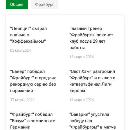
Общее
Фрайбург
"Лейпциг" сыграл
Главный тренер
вничью с
"Фрайбурга" покинет
"Хоффенхаймом"
клуб после 29 лет
работы
03 мая 2024
18 марта 2024
"Байер" победил
"Вест Хэм" разгромил
"Фрайбург" и продлил
"Фрайбург" и вышел в
рекордную серию без
четвертьфинал Лиги
поражений
Европы
17 марта 2024
14 марта 2024
"Фрайбург" победил
"Бавария" упустила
"Бохум" в чемпионате
победу над
Германии
"Фрайбургом" в матче