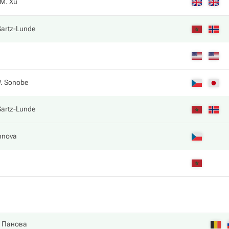
M. Xu
Sartz-Lunde
. Sonobe
Sartz-Lunde
nnova
. Панова