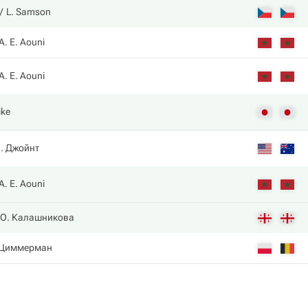
L. Samson
A. E. Aouni
A. E. Aouni
ike
. Джойнт
A. E. Aouni
О. Калашникова
 Циммерман