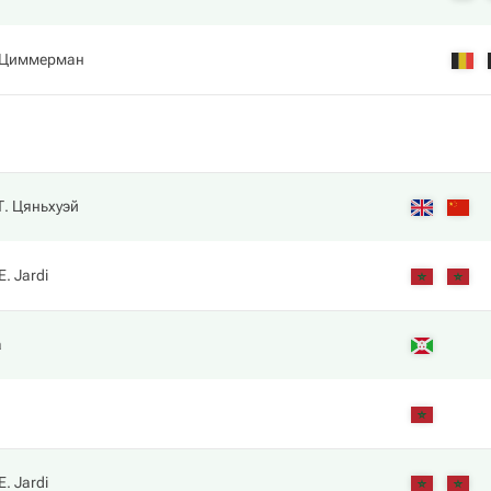
 Циммерман
Т. Цяньхуэй
E. Jardi
a
E. Jardi