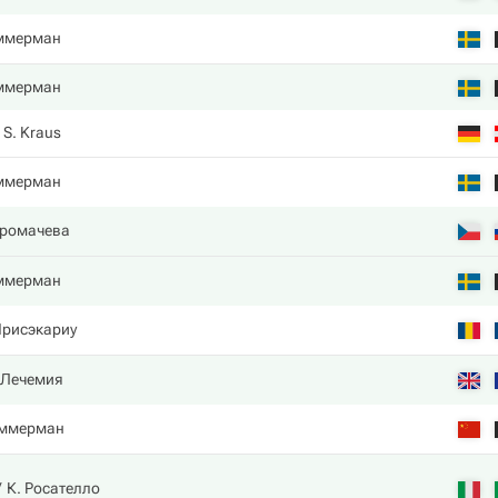
ммерман
ммерман
S. Kraus
ммерман
Хромачева
ммерман
Присэкариу
 Лечемия
иммерман
К. Росателло