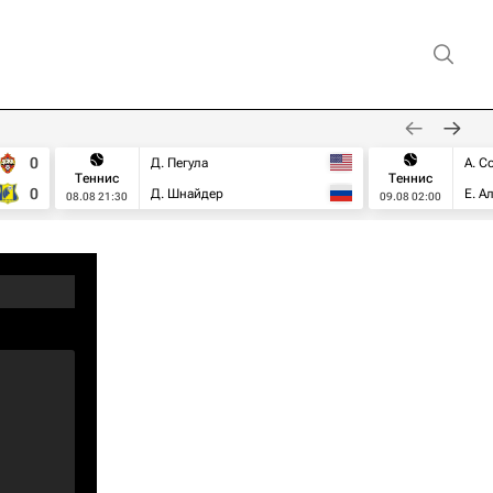
0
Д. Пегула
А. С
Теннис
Теннис
0
Д. Шнайдер
Е. А
08.08 21:30
09.08 02:00