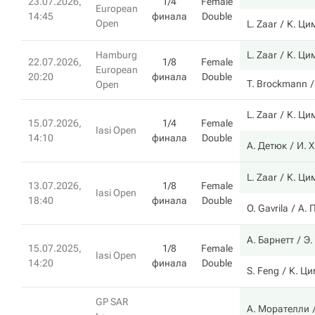
23.07.2026,
1/4
Female
European
14:45
финала
Double
Open
L. Zaar
К. Ци
Hamburg
L. Zaar
К. Ци
22.07.2026,
1/8
Female
European
20:20
финала
Double
T. Brockmann
Open
L. Zaar
К. Ци
15.07.2026,
1/4
Female
Iasi Open
14:10
финала
Double
А. Детюк
И. 
L. Zaar
К. Ци
13.07.2026,
1/8
Female
Iasi Open
18:40
финала
Double
O. Gavrila
А. 
А. Барнетт
Э.
15.07.2025,
1/8
Female
Iasi Open
14:20
финала
Double
S. Feng
К. Ц
GP SAR
А. Морателли