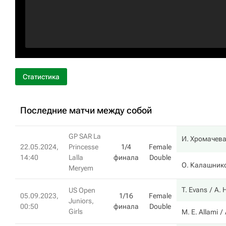
Статистика
Последние матчи между собой
GP SAR La
И. Хромачев
22.05.2024,
Princesse
1/4
Female
14:40
Lalla
финала
Double
О. Калашник
Meryem
T. Evans
A. 
US Open
05.09.2023,
1/16
Female
Juniors,
00:50
финала
Double
Girls
M. E. Allami