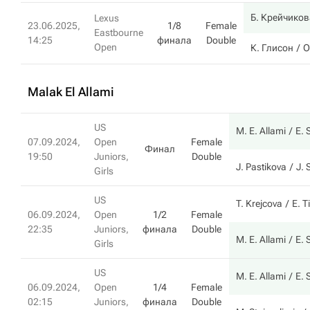
Б. Крейчиков
Lexus
23.06.2025,
1/8
Female
Eastbourne
14:25
финала
Double
Open
К. Глисон
О
Malak El Allami
US
M. E. Allami
E. 
07.09.2024,
Open
Female
Финал
19:50
Juniors,
Double
J. Pastikova
J. 
Girls
US
T. Krejcova
E. 
06.09.2024,
Open
1/2
Female
22:35
Juniors,
финала
Double
M. E. Allami
E. 
Girls
US
M. E. Allami
E. 
06.09.2024,
Open
1/4
Female
02:15
Juniors,
финала
Double