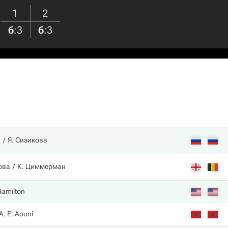
1
2
6
:
3
6
:
3
а
Я. Сизикова
ова
К. Циммерман
Hamilton
A. E. Aouni