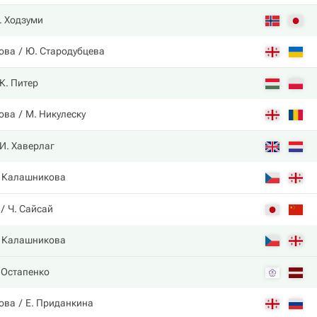
. Ходзуми
ова
Ю. Стародубцева
К. Питер
ова
М. Никулеску
И. Хаверлаг
. Калашникова
Ч. Сайсай
. Калашникова
 Остапенко
ова
Е. Приданкина