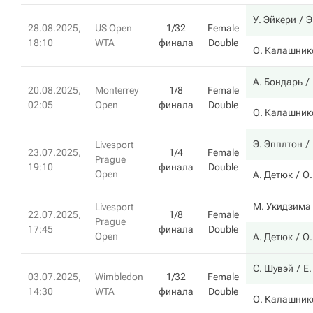
У. Эйкери
Э
28.08.2025,
US Open
1/32
Female
18:10
WTA
финала
Double
О. Калашник
А. Бондарь
20.08.2025,
Monterrey
1/8
Female
02:05
Open
финала
Double
О. Калашник
Э. Эпплтон
Livesport
23.07.2025,
1/4
Female
Prague
19:10
финала
Double
Open
А. Детюк
О
М. Укидзима
Livesport
22.07.2025,
1/8
Female
Prague
17:45
финала
Double
Open
А. Детюк
О
С. Шувэй
Е.
03.07.2025,
Wimbledon
1/32
Female
14:30
WTA
финала
Double
О. Калашник