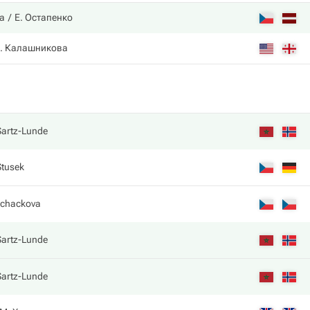
а
Е. Остапенко
. Калашникова
Sartz-Lunde
Stusek
Tichackova
Sartz-Lunde
Sartz-Lunde