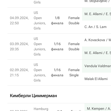
M. Stojsavljevic
Girls
US
M. E. Allami
E. 
04.09.2024,
Open
1/8
Female
22:50
Juniors,
финала
Double
C. An
S. Lam
Girls
US
A. Kovackova
W
03.09.2024,
Open
1/16
Female
20:35
Juniors,
финала
Double
M. E. Allami
E. 
Girls
US
Vendula Valdma
02.09.2024,
Open
1/16
Female
21:15
Juniors,
финала
Single
Malak El Allami
Girls
Кимберли Циммерман
M. Kempen
А
Hamburg