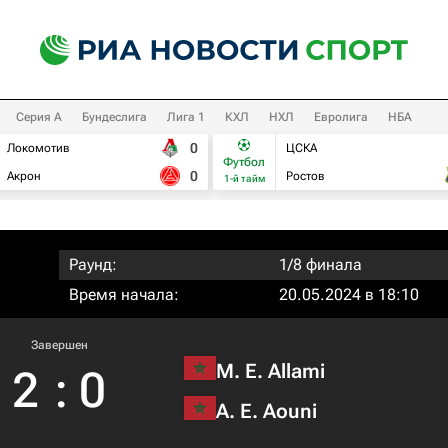
Серия А
Бундеслига
Лига 1
КХЛ
НХЛ
Евролига
НБА
0
Локомотив
ЦСКА
Футбол
0
Акрон
Ростов
1-й тайм
Раунд:
1/8 финала
Время начала:
20.05.2024 в 18:10
Завершен
M. E. Allami
2
:
0
A. E. Aouni