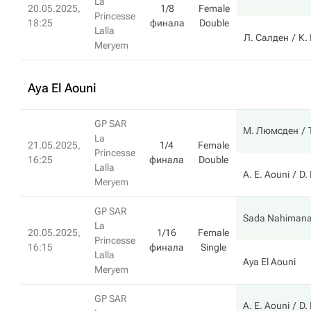
La
20.05.2025,
1/8
Female
Princesse
18:25
финала
Double
Lalla
Л. Салден
К.
Meryem
Aya El Aouni
GP SAR
М. Люмсден
La
21.05.2025,
1/4
Female
Princesse
16:25
финала
Double
Lalla
A. E. Aouni
D. 
Meryem
GP SAR
Sada Nahiman
La
20.05.2025,
1/16
Female
Princesse
16:15
финала
Single
Lalla
Aya El Aouni
Meryem
GP SAR
A. E. Aouni
D. 