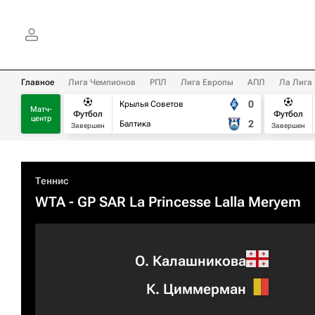
Главное
Лига Чемпионов
РПЛ
Лига Европы
АПЛ
Ла Лига
0
Крылья Советов
Матч-
Футбол
Футбол
центр
2
Балтика
Завершен
Завершен
Теннис
WTA
- GP SAR La Princesse Lalla Meryem
О. Калашникова
К. Циммерман