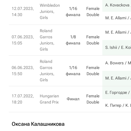
A. Kovackova
Wimbledon
12.07.2023,
1/16
Female
Juniors,
14:30
финала
Double
Girls
M. E. Allami
Roland
M. E. Allami
07.06.2023,
Garros
1/8
Female
15:05
Juniors,
финала
Double
S. Ishii
E. Ko
Girls
Roland
A. Bowers
М
06.06.2023,
Garros
1/16
Female
15:50
Juniors,
финала
Double
M. E. Allami
Girls
Е. Горгодзе
17.07.2022,
Hungarian
Female
Финал
18:20
Grand Prix
Double
К. Питер
К.
Оксана Калашникова