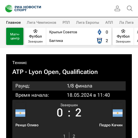
Главное
Лига Чемпионов
РПЛ
Лига Европы
АПЛ
Ла Лига
0
Крылья Советов
Матч-
Футбол
Футбол
центр
2
Балтика
Завершен
Завершен
Теннис
ATP
- Lyon Open, Qualification
Раунд:
1/8 финала
Время начала:
18.05.2024 в 11:40
Завершен
0
:
2
Ренцо Оливо
Педро Качин
1
2