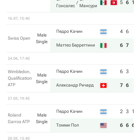
5
6
10
Гонсалес
Мансури
16.07, 15:40
4
6
Педро Качин
Male
Swiss Open
Single
6
7
Маттео Берреттини
24.06, 17:40
6
3
Педро Качин
Wimbledon,
Male
Qualification
Single
ATP
7
6
Александр Ричард
27.05, 19:45
2
3
1
Педро Качин
Roland
Male
Garros ATP
Single
6
6
6
Томми Пол
20.05, 13:40