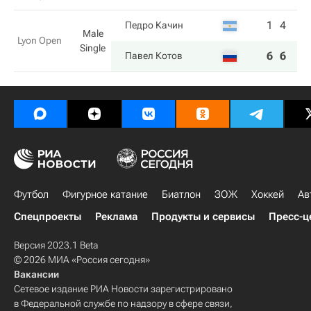
1
4
Педро Качин
Male
Lyon Open
Single
6
6
Павел Котов
Футбол
Фигурное катание
Биатлон
ЗОЖ
Хоккей
Ав
Спецпроекты
Реклама
Продукты и сервисы
Пресс-ц
Версия 2023.1 Beta
© 2026 МИА «Россия сегодня»
Вакансии
Сетевое издание РИА Новости зарегистрировано
в Федеральной службе по надзору в сфере связи,