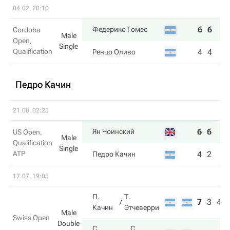
04.02, 20:10
6
6
Федерико Гомес
Cordoba
Male
Open,
Single
Qualification
4
4
Ренцо Оливо
Педро Качин
21.08, 02:25
6
6
Ян Чоинский
US Open,
Male
Qualification
Single
ATP
4
2
Педро Качин
17.07, 19:05
П.
Т.
7
3
4
Качин
Этчеверри
Male
Swiss Open
Double
С.
С.