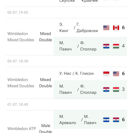
Скупски
Кравчик
05.07, 19:55
Э.
Г.
6
5
Кинг
Дабровски
Wimbledon
Mixed
Mixed Doubles
Double
М.
Ф.
4
7
Павич
Столлар
04.07, 18:30
6
6
У. Нис
К. Глисон
Wimbledon
Mixed
Mixed Doubles
Double
М.
Ф.
3
7
Павич
Столлар
01.07, 18:45
М.
М.
6
6
Аревало
Павич
Male
Wimbledon ATP
Double