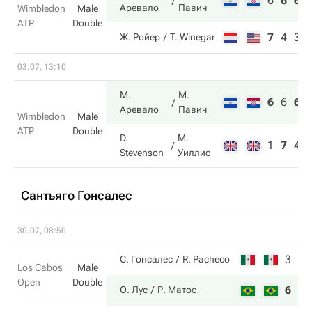
6
6
6
Аревало
Павич
Wimbledon
Male
ATP
Double
7
4
3
Ж. Ройер
T. Winegar
03.07, 13:10
М.
М.
6
6
6
Аревало
Павич
Wimbledon
Male
ATP
Double
D.
М.
1
7
4
Stevenson
Уиллис
Сантьяго Гонсалес
30.07, 08:50
3
3
С. Гонсалес
R. Pacheco
Los Cabos
Male
Open
Double
6
6
О. Лус
Р. Матос