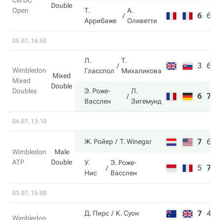
Citi DC
Double
Open
Т.
А.
6
6
Аррибаже
Оливетти
05.07, 16:50
Л.
Т.
3
6
Wimbledon
Гласспол
Михаликова
Mixed
Mixed
Double
Doubles
Э. Роже-
Л.
6
7
Васслен
Зигемунд
04.07, 13:10
7
6
Ж. Ройер
T. Winegar
Wimbledon
Male
ATP
Double
У.
Э. Роже-
5
7
Нис
Васслен
03.07, 15:00
7
4
Д. Пирс
К. Суон
Wimbledon