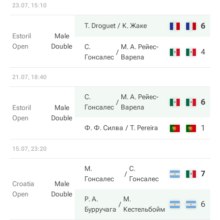
23.07, 15:10
6
6
T. Droguet
К. Жаке
Estoril
Male
Open
Double
С.
М. А. Рейес-
4
3
Гонсалес
Варела
21.07, 18:40
С.
М. А. Рейес-
6
6
Гонсалес
Варела
Estoril
Male
Open
Double
1
4
Ф. Ф. Силва
T. Pereira
15.07, 23:20
М.
С.
7
2
Гонсалес
Гонсалес
Croatia
Male
Open
Double
Р. А.
М.
6
6
Бурручага
Кестельбойм