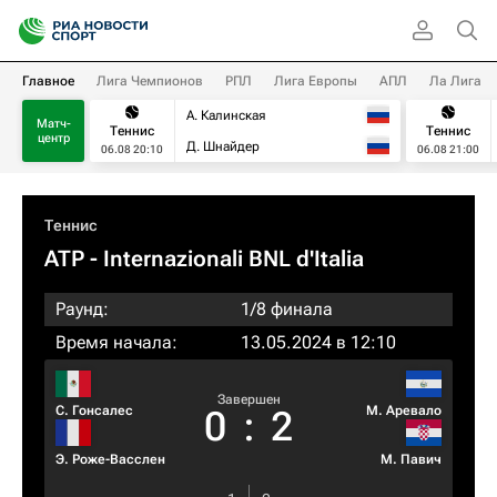
Главное
Лига Чемпионов
РПЛ
Лига Европы
АПЛ
Ла Лига
А. Калинская
Матч-
Теннис
Теннис
центр
Д. Шнайдер
06.08 20:10
06.08 21:00
Теннис
ATP
- Internazionali BNL d'Italia
Раунд:
1/8 финала
Время начала:
13.05.2024 в 12:10
Завершен
С. Гонсалес
М. Аревало
0
:
2
Э. Роже-Васслен
М. Павич