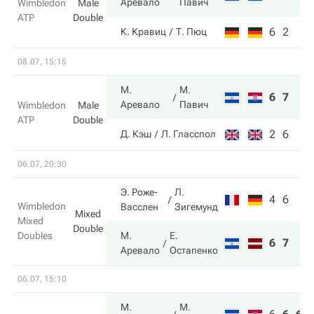
Аревало
Павич
Wimbledon
Male
ATP
Double
6
2
К. Кравиц
Т. Пюц
08.07, 15:15
М.
М.
6
7
Аревало
Павич
Wimbledon
Male
ATP
Double
2
6
Д. Кэш
Л. Гласспол
06.07, 20:30
Э. Роже-
Л.
4
6
Wimbledon
Васслен
Зигемунд
Mixed
Mixed
Double
Doubles
М.
Е.
6
7
Аревало
Остапенко
06.07, 15:10
М.
М.