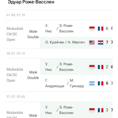
Эдуар Роже-Васслен
01.08, 21:10
У.
Э. Роже-
6
6
Mubadala
Нис
Васслен
Male
Citi DC
Double
Open
7
7
О. Крайчек
Н. Мектич
30.07, 20:15
У.
Э. Роже-
2
6
Mubadala
Нис
Васслен
Male
Citi DC
Double
Open
Г.
М.
6
3
Андреоцци
Гуинард
27.07, 20:05
У.
Э. Роже-
3
7
Mubadala
Нис
Васслен
Male