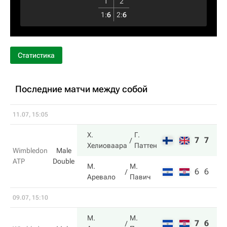
1
2
1
:
6
2
:
6
Статистика
Последние матчи между собой
11.07, 15:05
Х.
Г.
7
7
Хелиоваара
Паттен
Wimbledon
Male
ATP
Double
М.
М.
6
6
Аревало
Павич
09.07, 15:10
М.
М.
7
6