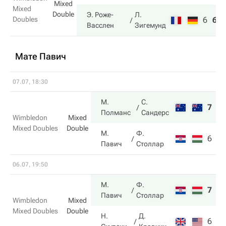
Mixed
Mixed
Double
Э. Роже-
Л.
Doubles
6
6
Васслен
Зигемунд
Мате Павич
07.07, 18:30
М.
С.
7
6
Полманс
Сандерс
Wimbledon
Mixed
Mixed Doubles
Double
М.
Ф.
6
3
Павич
Столлар
06.07, 19:50
М.
Ф.
7
7
Павич
Столлар
Wimbledon
Mixed
Mixed Doubles
Double
Н.
Д.
6
6