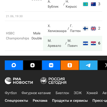
А.
Н.
3
4
Бублик
Кирьос
21.06, 19:30
Х.
Г.
2
4
Хелиоваара
Паттен
HSBC
Male
Championships
Double
М.
М.
6
6
Аревало
Павич
Футбол
Фигурное катание
Биатлон
ЗОЖ
Хоккей
Ав
Спецпроекты
Реклама
Продукты и сервисы
Пресс-ц