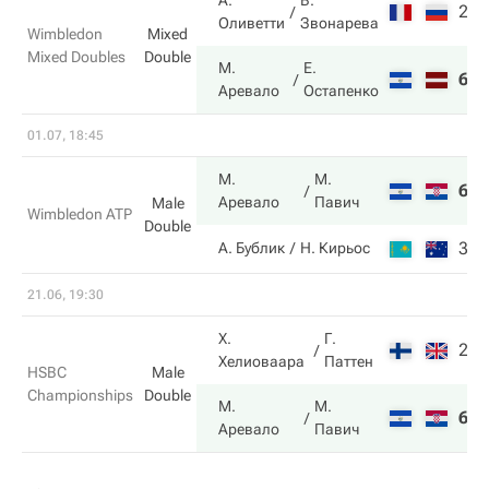
А.
В.
2
7
Оливетти
Звонарева
Wimbledon
Mixed
Mixed Doubles
Double
М.
Е.
6
6
Аревало
Остапенко
01.07, 18:45
М.
М.
6
6
Аревало
Павич
Male
Wimbledon ATP
Double
3
4
А. Бублик
Н. Кирьос
21.06, 19:30
Х.
Г.
2
4
Хелиоваара
Паттен
HSBC
Male
Championships
Double
М.
М.
6
6
Аревало
Павич