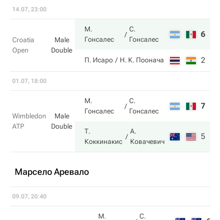
14.07, 23:00
М.
С.
6
6
Гонсалес
Гонсалес
Croatia
Male
Open
Double
2
2
П. Исаро
Н. К. Поонача
01.07, 18:00
М.
С.
7
6
Гонсалес
Гонсалес
Wimbledon
Male
ATP
Double
Т.
А.
5
7
Коккинакис
Ковачевич
Марсело Аревало
09.07, 20:40
М.
С.