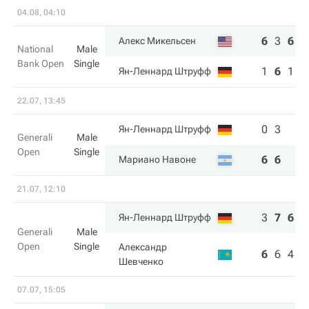
04.08, 04:10
6
3
6
Алекс Микельсен
National
Male
Bank Open
Single
1
6
1
Ян-Леннард Штруфф
22.07, 13:45
0
3
Ян-Леннард Штруфф
Generali
Male
Open
Single
6
6
Мариано Навоне
21.07, 12:10
3
7
6
Ян-Леннард Штруфф
Generali
Male
Open
Single
Александр
6
6
4
Шевченко
07.07, 15:05