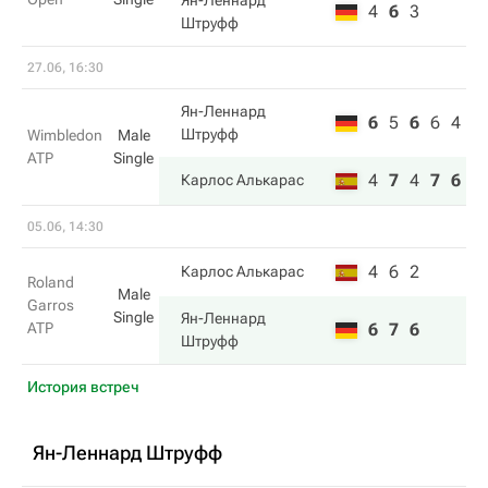
Ян-Леннард
4
6
3
Штруфф
27.06, 16:30
Ян-Леннард
6
5
6
6
4
Штруфф
Wimbledon
Male
ATP
Single
4
7
4
7
6
Карлос Алькарас
05.06, 14:30
4
6
2
Карлос Алькарас
Roland
Male
Garros
Single
Ян-Леннард
ATP
6
7
6
Штруфф
История встреч
Ян-Леннард Штруфф