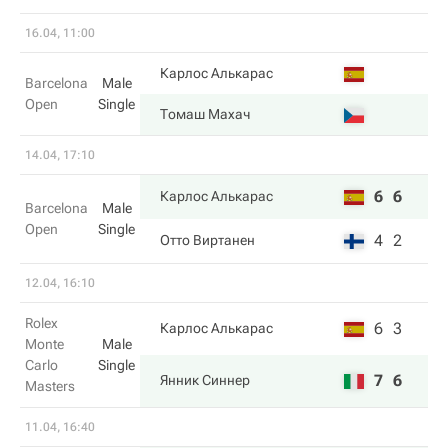
16.04, 11:00
Карлос Алькарас
Barcelona
Male
Open
Single
Томаш Махач
14.04, 17:10
6
6
Карлос Алькарас
Barcelona
Male
Open
Single
4
2
Отто Виртанен
12.04, 16:10
Rolex
6
3
Карлос Алькарас
Monte
Male
Carlo
Single
7
6
Янник Синнер
Masters
11.04, 16:40