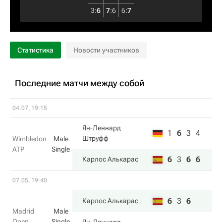
3
:
6
7
:
6
6
:
7
Статистика
Новости участников
Последние матчи между собой
04.07, 19:15
Ян-Леннард
1
6
3
4
Штруфф
Wimbledon
Male
ATP
Single
6
3
6
6
Карлос Алькарас
07.05, 19:40
6
3
6
Карлос Алькарас
Madrid
Male
Open
Single