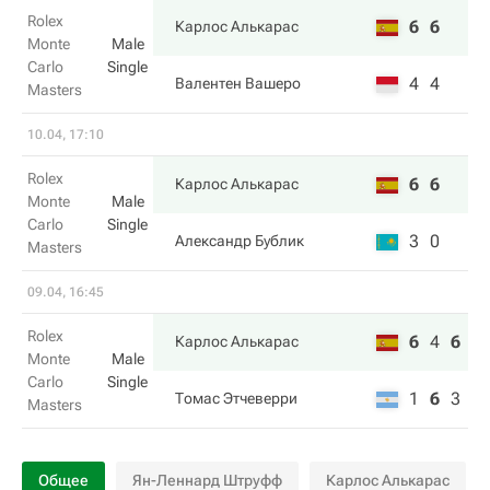
Rolex
6
6
Карлос Алькарас
Monte
Male
Carlo
Single
4
4
Валентен Вашеро
Masters
10.04, 17:10
Rolex
6
6
Карлос Алькарас
Monte
Male
Carlo
Single
3
0
Александр Бублик
Masters
09.04, 16:45
Rolex
6
4
6
Карлос Алькарас
Monte
Male
Carlo
Single
1
6
3
Томас Этчеверри
Masters
Общее
Ян-Леннард Штруфф
Карлос Алькарас