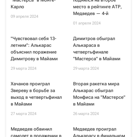
"Мастерса" в Монте-
поднялся на второе
Карло
место в рейтинге АТР,
Медведев — 4-й
09 апреля 2024
01 апреля 2024
"Чувствовал себя 13-
Димитров обыграл
летним": Алькарас
Алькараса в
объяснил поражение
четвертьфинале
Димитрову в Майами
"Мастерса" в Майами
29 марта 2024
29 марта 2024
Хачанов проиграл
Вторая ракетка мира
Звереву в борьбе за
Алькарас обыграл
выход в четвертьфинал
Монфиса на "Мастерсе"
в Майами
в Майами
27 марта 2024
26 марта 2024
Медведев обвинил
Медведев проиграл
самолет в поражении в
Алькарасу в финальном