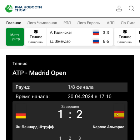
Главное
Лига Чемпионов
РПЛ
Лига Европы
АПЛ
Ла Лига
3
3
А. Калинская
Матч-
Теннис
Теннис
центр
6
6
Д. Шнайдер
Завершен
Завершен
Теннис
ATP
- Madrid Open
Раунд:
1/8 финала
Время начала:
30.04.2024 в 17:10
Завершен
1
:
2
Ян-Леннард Штруфф
Карлос Алькарас
1
2
3