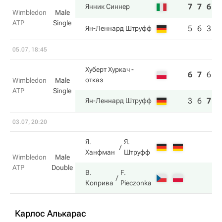
7
7
6
Янник Синнер
Wimbledon
Male
ATP
Single
5
6
3
Ян-Леннард Штруфф
05.07, 18:45
Хуберт Хуркач
-
6
7
6
5
отказ
Wimbledon
Male
ATP
Single
3
6
7
7
Ян-Леннард Штруфф
03.07, 20:20
Я.
Я.
Ханфман
Штруфф
Wimbledon
Male
ATP
Double
В.
F.
Коприва
Pieczonka
Карлос Алькарас