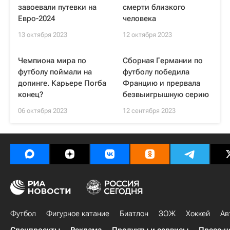
завоевали путевки на
смерти близкого
Евро-2024
человека
13 октября 2023
12 октября 2023
Чемпиона мира по
Сборная Германии по
футболу поймали на
футболу победила
допинге. Карьере Погба
Францию и прервала
конец?
безвыигрышную серию
06 октября 2023
12 сентября 2023
Футбол
Фигурное катание
Биатлон
ЗОЖ
Хоккей
Ав