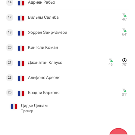
Адриен Рабьо
14
Вильям Салиба
17
46‎’‎
Уоррен Заир-Эмери
18
64‎’‎
Кингсли Коман
20
Джонатан Клаусс
21
46‎’‎
70‎’‎
Альфонс Ареоля
23
Брэдли Барколя
25
81‎’‎
Дидье Дешам
Тренер