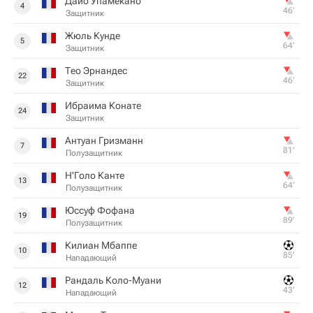
Дайо Упамекано
4
46‎’‎
Защитник
Жюль Кунде
5
64‎’‎
Защитник
Тео Эрнандес
22
46‎’‎
Защитник
Ибраима Конате
24
Защитник
Антуан Гризманн
7
81‎’‎
Полузащитник
Н'Голо Канте
13
64‎’‎
Полузащитник
Юссуф Фофана
19
89‎’‎
Полузащитник
Килиан Мбаппе
10
85‎’‎
Нападающий
Рандаль Коло-Муани
12
43‎’‎
Нападающий