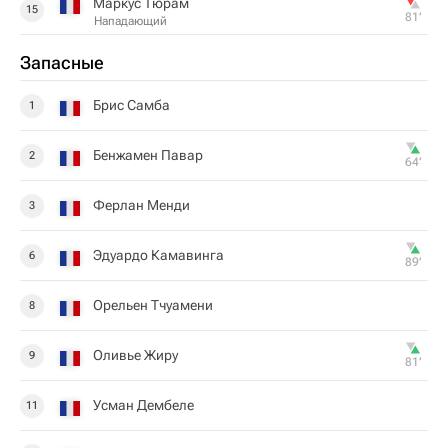
Маркус Тюрам
15
81‎’‎
Нападающий
Запасные
Брис Самба
1
Бенжамен Павар
2
64‎’‎
Ферлан Менди
3
Эдуардо Камавинга
6
89‎’‎
Орельен Тчуамени
8
Оливье Жиру
9
81‎’‎
Усман Дембеле
11