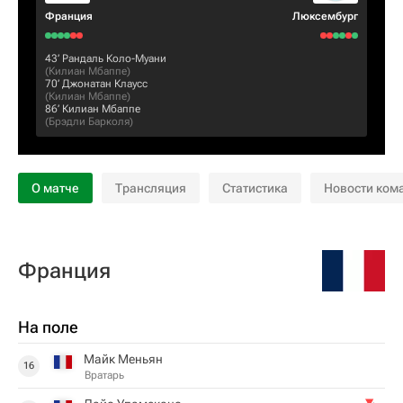
Франция
Люксембург
43‎’‎
Рандаль Коло-Муани
(
Килиан Мбаппе
)
70‎’‎
Джонатан Клаусс
(
Килиан Мбаппе
)
86‎’‎
Килиан Мбаппе
(
Брэдли Барколя
)
О матче
Трансляция
Статистика
Новости ком
Франция
На поле
Майк Меньян
16
Вратарь