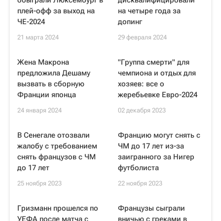
обыграли Люксембург в
дисквалифицировали
плей-офф за выход на
на четыре года за
ЧЕ-2024
допинг
21 марта 2024
29 февраля 2024
Жена Макрона
"Группа смерти" для
предложила Дешаму
чемпиона и отдых для
вызвать в сборную
хозяев: все о
Франции японца
жеребьевке Евро-2024
24 января 2024
02 декабря 2023
В Сенегале отозвали
Францию могут снять с
жалобу с требованием
ЧМ до 17 лет из-за
снять французов с ЧМ
заигранного за Нигер
до 17 лет
футболиста
25 ноября 2023
22 ноября 2023
Гризманн прошелся по
Французы сыграли
УЕФА после матча с
вничью с греками в