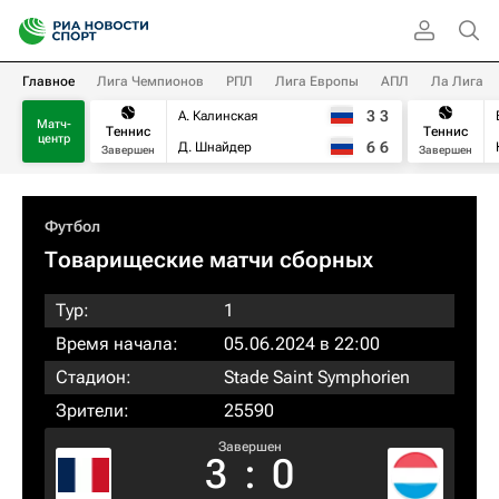
Главное
Лига Чемпионов
РПЛ
Лига Европы
АПЛ
Ла Лига
3
3
А. Калинская
Матч-
Теннис
Теннис
центр
6
6
Д. Шнайдер
Завершен
Завершен
Футбол
Товарищеские матчи сборных
Тур:
1
Время начала:
05.06.2024 в 22:00
Стадион:
Stade Saint Symphorien
Зрители:
25590
Завершен
3
:
0