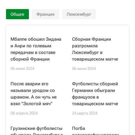
Общее
Франция
Люксембург
Мбаппе обошел Зидана
Сборная Франции
и Анри по голевым
разгромила
передачам в составе
Люксембург в
сборной Франции
товарищеском матче
06 июня 2024
06 июня 2024
После аварии его
Футболисты сборной
называли уродом со
Германии обыграли
шрамом. А он чуть не
французов в
взял "Золотой мяч"
товарищеском матче
08 апреля 2024
24 марта 2024
Грузинские футболисты
Погба