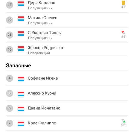
Дирк Карлсон
13
41‎’‎
Полузащитник
Матиас Олесен
19
Полузащитник
Себастьян Тилль
21
44‎’‎
Полузащитник
Жерсон Родригеш
10
Нападающий
Запасные
Софиане Икене
4
Алессио Курчи
5
Давид Йонатанс
6
Крис Филиппс
7
55‎’‎