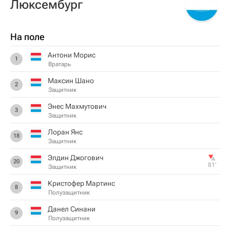
Люксембург
На поле
Антони Морис
1
Вратарь
Максин Шано
2
Защитник
Энес Махмутович
3
Защитник
Лоран Янс
18
Защитник
Элдин Джогович
20
81‎’‎
Защитник
Кристофер Мартинс
8
Полузащитник
Данел Синани
9
Полузащитник