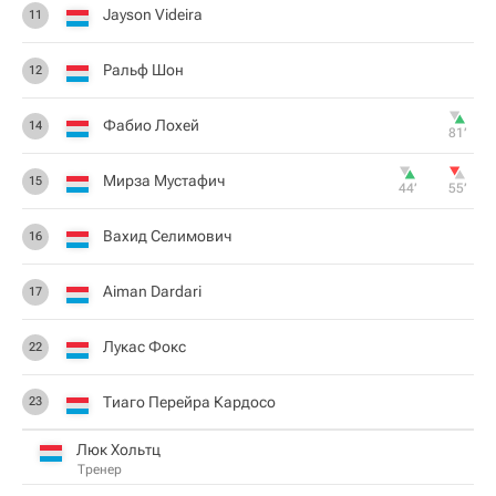
Jayson Videira
11
Ральф Шон
12
Фабио Лохей
14
81‎’‎
Мирза Мустафич
15
44‎’‎
55‎’‎
Вахид Селимович
16
Aiman Dardari
17
Лукас Фокс
22
Тиаго Перейра Кардосо
23
Люк Хольтц
Тренер