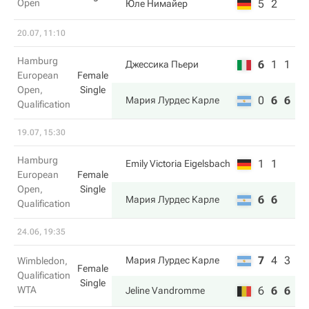
Open
5
2
Юле Нимайер
20.07, 11:10
Hamburg
6
1
1
Джессика Пьери
European
Female
Open,
Single
0
6
6
Мария Лурдес Карле
Qualification
19.07, 15:30
Hamburg
1
1
Emily Victoria Eigelsbach
European
Female
Open,
Single
6
6
Мария Лурдес Карле
Qualification
24.06, 19:35
7
4
3
Мария Лурдес Карле
Wimbledon,
Female
Qualification
Single
WTA
6
6
6
Jeline Vandromme