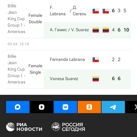
Billie
F.
Д.
6
3
5
Jean
Labrana
Сегель
Female
King Cup
Double
Group 1 -
4
6
10
А. Гамис
V. Suarez
Americas
09.04, 18:10
Billie
2
2
Fernanda Labrana
Jean
Female
King Cup
Single
Group 1 -
6
6
Vanesa Suarez
Americas