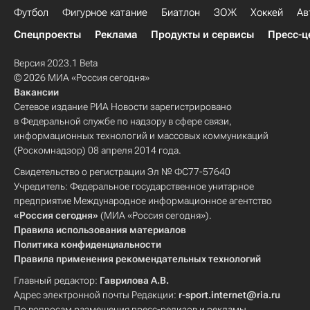
Футбол
Фигурное катание
Биатлон
ЗОЖ
Хоккей
Ав
Спецпроекты
Реклама
Продукты и сервисы
Пресс-ц
Версия 2023.1 Beta
© 2026 МИА «Россия сегодня»
Вакансии
Сетевое издание РИА Новости зарегистрировано
в Федеральной службе по надзору в сфере связи,
информационных технологий и массовых коммуникаций
(Роскомнадзор) 08 апреля 2014 года.
Свидетельство о регистрации Эл № ФС77-57640
Учредитель: Федеральное государственное унитарное
предприятие Международное информационное агентство
«Россия сегодня»
(МИА «Россия сегодня»).
Правила использования материалов
Политика конфиденциальности
Правила применения рекомендательных технологий
Главный редактор:
Гаврилова А.В.
Адрес электронной почты Редакции:
r-sport.internet@ria.ru
По вопросам размещения пресс-релизов и рекламы