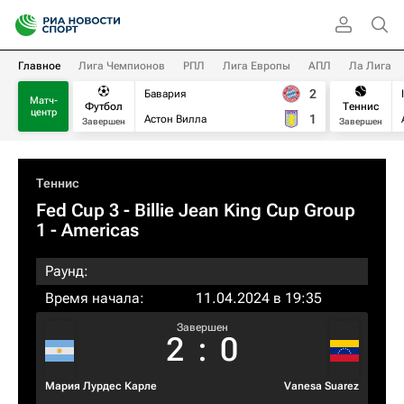
Главное
Лига Чемпионов
РПЛ
Лига Европы
АПЛ
Ла Лига
2
Бавария
Матч-
Футбол
Теннис
центр
1
Астон Вилла
Завершен
Завершен
Теннис
Fed Cup 3 - Billie Jean King Cup Group
1 - Americas
Раунд:
Время начала:
11.04.2024 в 19:35
Завершен
2
:
0
Мария Лурдес Карле
Vanesa Suarez