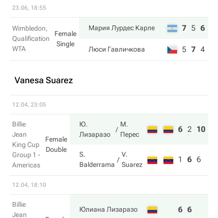
23.06, 18:55
7
5
6
Мария Лурдес Карле
Wimbledon,
Female
Qualification
Single
WTA
5
7
4
Люси Гавличкова
Vanesa Suarez
12.04, 23:05
Billie
Ю.
М.
6
2
10
Jean
Лизаразо
Перес
Female
King Cup
Double
S.
V.
Group 1 -
1
6
6
Balderrama
Suarez
Americas
12.04, 18:10
Billie
6
6
Юлиана Лизаразо
Jean