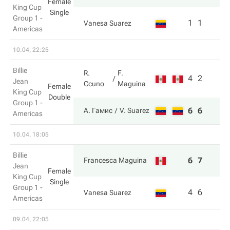
Female
King Cup
Single
Group 1 -
1
1
Vanesa Suarez
Americas
10.04, 22:25
Billie
R.
F.
4
2
Jean
Ccuno
Maguina
Female
King Cup
Double
Group 1 -
6
6
А. Гамис
V. Suarez
Americas
10.04, 18:05
Billie
6
7
Francesca Maguina
Jean
Female
King Cup
Single
Group 1 -
4
6
Vanesa Suarez
Americas
09.04, 22:05