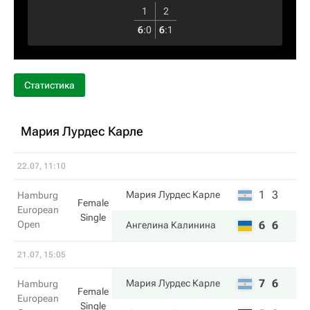
1
2
6
:
0
6
:
1
Статистика
Мария Лурдес Карле
22.07, 11:10
1
3
Мария Лурдес Карле
Hamburg
Female
European
Single
Open
6
6
Ангелина Калинина
21.07, 15:05
7
6
Мария Лурдес Карле
Hamburg
Female
European
Single