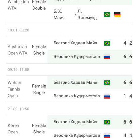
Wimbledon
Female
WTA
Double
Б. Х.
Л.
Майя
Зигемунд
18.01, 08:20
4
2
Беатрис Хаддад Майя
Australian
Female
Open WTA
Single
6
6
Вероника Кудерметова
09.10, 11:05
6
6
Беатрис Хаддад Майя
Wuhan
Female
Tennis
Single
Open
1
4
Вероника Кудерметова
21.09, 10:50
6
6
Беатрис Хаддад Майя
Korea
Female
Open
Single
4
4
Вероника Кудерметова