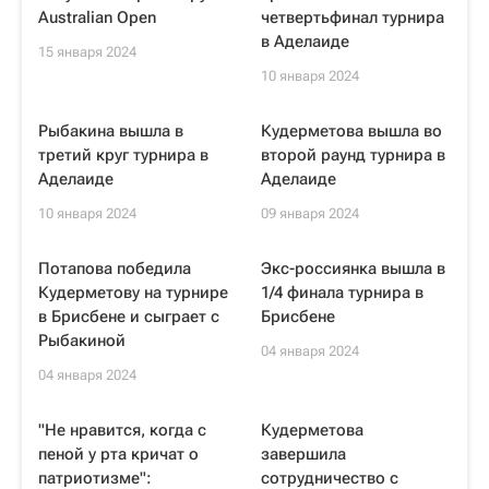
Australian Open
четвертьфинал турнира
в Аделаиде
15 января 2024
10 января 2024
Рыбакина вышла в
Кудерметова вышла во
третий круг турнира в
второй раунд турнира в
Аделаиде
Аделаиде
10 января 2024
09 января 2024
Потапова победила
Экс-россиянка вышла в
Кудерметову на турнире
1/4 финала турнира в
в Брисбене и сыграет с
Брисбене
Рыбакиной
04 января 2024
04 января 2024
"Не нравится, когда с
Кудерметова
пеной у рта кричат о
завершила
патриотизме":
сотрудничество с