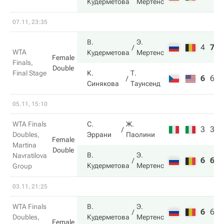
Кудерметова
Мертенс
07.11, 23:35
В.
Э.
4
7
1
WTA
Кудерметова
Мертенс
Female
Finals,
Double
Final Stage
К.
Т.
6
6
6
Синякова
Таунсенд
05.11, 15:10
WTA Finals
С.
Ж.
3
3
Doubles,
Эррани
Паолини
Female
Martina
Double
В.
Э.
Navratilova
6
6
Кудерметова
Мертенс
Group
03.11, 21:25
WTA Finals
В.
Э.
6
6
1
Doubles,
Кудерметова
Мертенс
Female