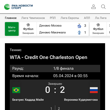
Главное
Лига Чемпионов
РПЛ
Лига Европы
АПЛ
Ла Лига
3
Динамо Москва
Матч-
Футбол
Футбол
центр
1
Динамо Махачкала
Завершен
Завершен
Теннис
WTA
- Credit One Charleston Open
Раунд:
1/8 финала
Время начала:
05.04.2024 в 00:55
Завершен
0
:
2
Беатрис Хаддад Майя
Вероника Кудерметова
1
2