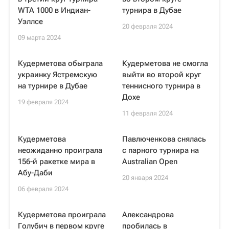
WTA 1000 в Индиан-
турнира в Дубае
Уэллсе
20 февраля 2024
09 марта 2024
Кудерметова обыграла
Кудерметова не смогла
украинку Ястремскую
выйти во второй круг
на турнире в Дубае
теннисного турнира в
Дохе
19 февраля 2024
11 февраля 2024
Кудерметова
Павлюченкова снялась
неожиданно проиграла
с парного турнира на
156-й ракетке мира в
Australian Open
Абу-Даби
20 января 2024
06 февраля 2024
Кудерметова проиграла
Александрова
Голубич в первом круге
пробилась в