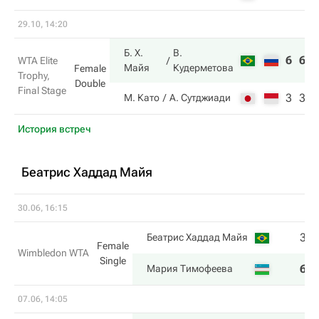
29.10, 14:20
Б. Х.
В.
6
6
WTA Elite
Майя
Кудерметова
Female
Trophy,
Double
Final Stage
3
3
М. Като
А. Сутджиади
История встреч
Беатрис Хаддад Майя
30.06, 16:15
3
Беатрис Хаддад Майя
Female
Wimbledon WTA
Single
6
Мария Тимофеева
07.06, 14:05