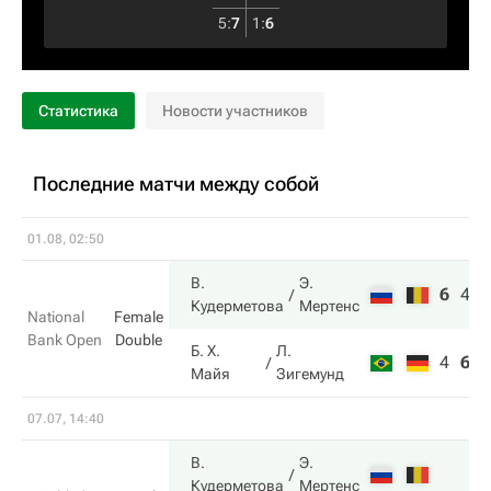
5
:
7
1
:
6
Статистика
Новости участников
Последние матчи между собой
01.08, 02:50
В.
Э.
6
4
1
Кудерметова
Мертенс
National
Female
Bank Open
Double
Б. Х.
Л.
4
6
8
Майя
Зигемунд
07.07, 14:40
В.
Э.
Кудерметова
Мертенс