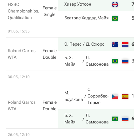
7
Хизер Уотсон
HSBC
Female
Championships,
Single
Qualification
5
Беатрис Хаддад Майя
01.06, 15:35
6
Э. Перес
Д. Схюрс
Roland Garros
Female
WTA
Double
Б. Х.
Л.
3
Майя
Самсонова
30.05, 12:10
С.
М.
1
Соррибес-
Боузкова
Roland Garros
Female
Тормо
WTA
Double
Б. Х.
Л.
6
Майя
Самсонова
26.05, 12:10