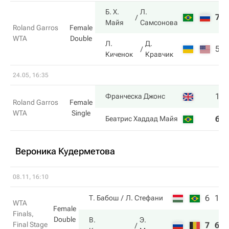
Б. Х.
Л.
7
Майя
Самсонова
Roland Garros
Female
WTA
Double
Л.
Д.
5
Киченок
Кравчик
24.05, 16:35
1
Франческа Джонс
Roland Garros
Female
WTA
Single
6
Беатрис Хаддад Майя
Вероника Кудерметова
08.11, 16:10
6
1
Т. Бабош
Л. Стефани
WTA
Female
Finals,
Double
В.
Э.
Final Stage
7
6