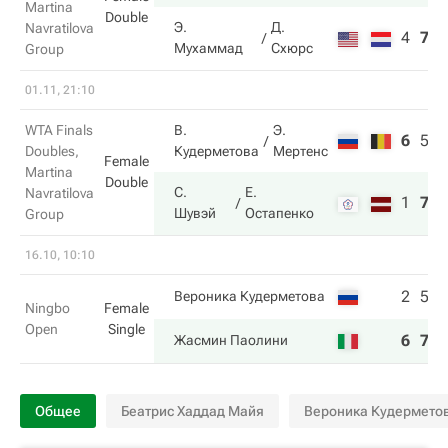
Martina
Double
Э.
Д.
Navratilova
4
7
6
Мухаммад
Схюрс
Group
01.11, 21:10
WTA Finals
В.
Э.
6
5
5
Doubles,
Кудерметова
Мертенс
Female
Martina
Double
С.
Е.
Navratilova
1
7
1
Шувэй
Остапенко
Group
16.10, 10:10
2
5
Вероника Кудерметова
Ningbo
Female
Open
Single
6
7
Жасмин Паолини
Общее
Беатрис Хаддад Майя
Вероника Кудермето