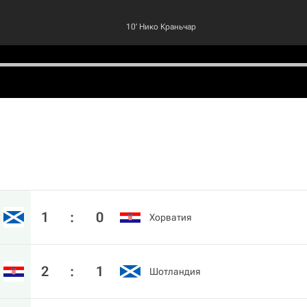
10‎’‎
Нико Краньчар
1
:
0
Хорватия
2
:
1
Шотландия