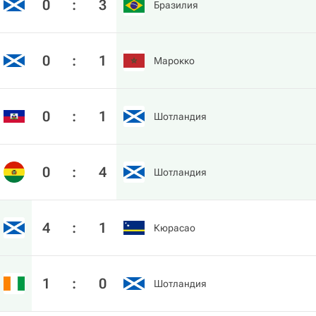
0
:
3
Бразилия
0
:
1
Марокко
0
:
1
Шотландия
0
:
4
Шотландия
4
:
1
Кюрасао
1
:
0
Шотландия