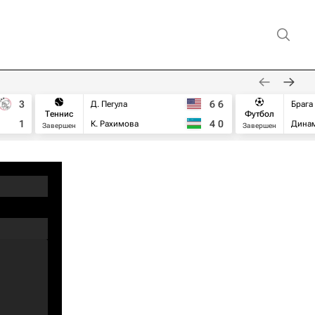
3
6
6
Д. Пегула
Брага
Теннис
Футбол
1
4
0
К. Рахимова
Дина
Завершен
Завершен