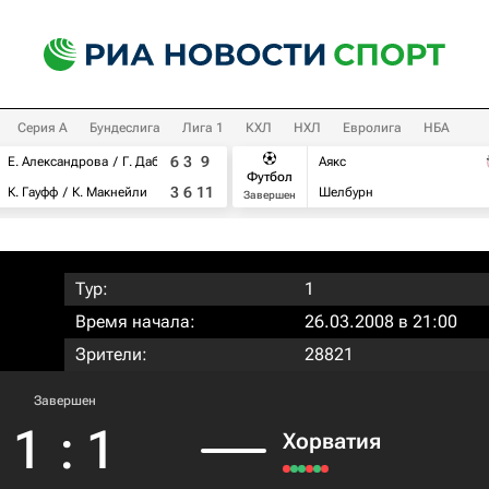
Серия А
Бундеслига
Лига 1
КХЛ
НХЛ
Евролига
НБА
6
3
9
Е. Александрова
Г. Дабровски
Аякс
Футбол
3
6
11
К. Гауфф
К. Макнейли
Шелбурн
Завершен
Тур:
1
Время начала:
26.03.2008 в 21:00
Зрители:
28821
Завершен
1
:
1
Хорватия