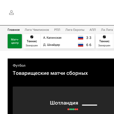
Главное
Лига Чемпионов
РПЛ
Лига Европы
АПЛ
Ла Лига
3
3
А. Калинская
Матч-
Теннис
Теннис
центр
6
6
Д. Шнайдер
Завершен
Завершен
Футбол
Товарищеские матчи сборных
Шотландия