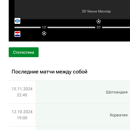
30‎’‎
Кенни Миллер
10‎’‎
30‎’‎
Статистика
Последние матчи между собой
15.11.2024
Шотландия
22:45
12.10.2024
Хорватия
19:00