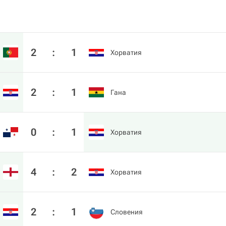
2
:
1
Хорватия
2
:
1
Гана
0
:
1
Хорватия
4
:
2
Хорватия
2
:
1
Словения