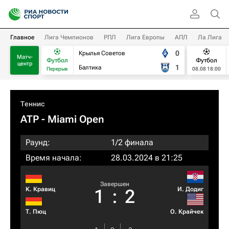
Главное
Лига Чемпионов
РПЛ
Лига Европы
АПЛ
Ла Лига
0
Крылья Советов
Матч-
Футбол
Футбол
центр
1
Балтика
Перерыв
08.08 18:00
Теннис
ATP
- Miami Open
Раунд:
1/2 финала
Время начала:
28.03.2024 в 21:25
Завершен
К. Кравиц
И. Додиг
1
:
2
Т. Пюц
О. Крайчек