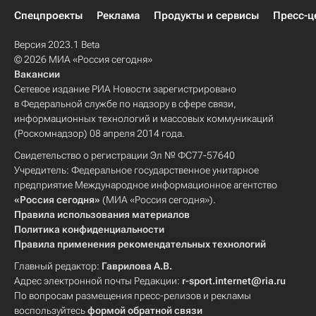
Спецпроекты
Реклама
Продукты и сервисы
Пресс-ц
Версия 2023.1 Beta
© 2026 МИА «Россия сегодня»
Вакансии
Сетевое издание РИА Новости зарегистрировано
в Федеральной службе по надзору в сфере связи,
информационных технологий и массовых коммуникаций
(Роскомнадзор) 08 апреля 2014 года.
Свидетельство о регистрации Эл № ФС77-57640
Учредитель: Федеральное государственное унитарное
предприятие Международное информационное агентство
«Россия сегодня»
(МИА «Россия сегодня»).
Правила использования материалов
Политика конфиденциальности
Правила применения рекомендательных технологий
Главный редактор:
Гаврилова А.В.
Адрес электронной почты Редакции:
r-sport.internet@ria.ru
По вопросам размещения пресс-релизов и рекламы
воспользуйтесь
формой обратной связи