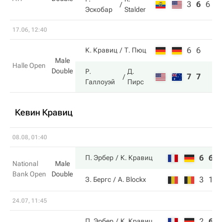
3
6
6
Эскобар
Stalder
17.06, 12:40
6
6
К. Кравиц
Т. Пюц
Male
Halle Open
Double
Р.
Д.
7
7
Галлоуэй
Пирс
Кевин Кравиц
08.08, 01:40
6
6
П. Эрбер
К. Кравиц
National
Male
Bank Open
Double
3
1
З. Бергс
A. Blockx
24.07, 11:45
2
6
П. Эрбер
К. Кравиц