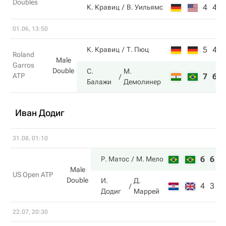
Doubles
4
4
К. Кравиц
В. Уильямс
01.06, 13:50
5
4
К. Кравиц
Т. Пюц
Roland
Male
Garros
Double
С.
М.
ATP
7
6
Балажи
Демолинер
Иван Додиг
31.08, 01:10
6
6
Р. Матос
М. Мело
Male
US Open ATP
Double
И.
Д.
4
3
Додиг
Маррей
22.07, 20:30