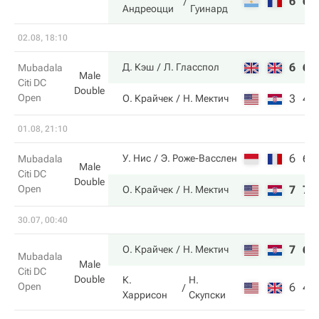
6
6
Андреоцци
Гуинард
02.08, 18:10
6
6
Д. Кэш
Л. Гласспол
Mubadala
Male
Citi DC
Double
Open
3
4
О. Крайчек
Н. Мектич
01.08, 21:10
6
6
У. Нис
Э. Роже-Васслен
Mubadala
Male
Citi DC
Double
Open
7
7
О. Крайчек
Н. Мектич
30.07, 00:40
7
6
О. Крайчек
Н. Мектич
Mubadala
Male
Citi DC
Double
К.
Н.
Open
6
4
Харрисон
Скупски