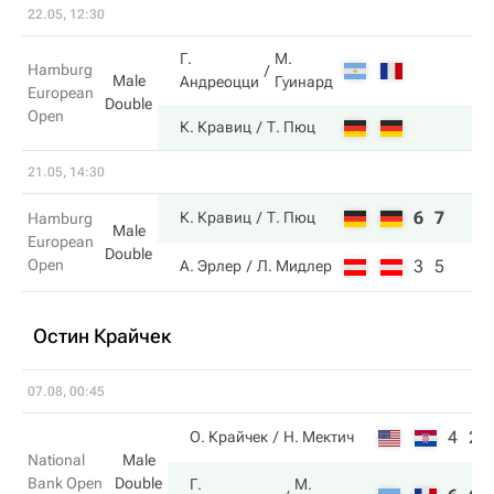
22.05, 12:30
Г.
М.
Hamburg
Male
Андреоцци
Гуинард
European
Double
Open
К. Кравиц
Т. Пюц
21.05, 14:30
6
7
К. Кравиц
Т. Пюц
Hamburg
Male
European
Double
Open
3
5
А. Эрлер
Л. Мидлер
Остин Крайчек
07.08, 00:45
4
2
О. Крайчек
Н. Мектич
National
Male
Bank Open
Double
Г.
М.