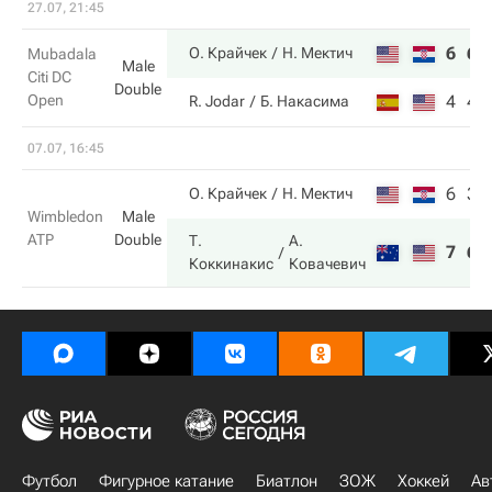
27.07, 21:45
6
6
О. Крайчек
Н. Мектич
Mubadala
Male
Citi DC
Double
Open
4
4
R. Jodar
Б. Накаcима
07.07, 16:45
6
3
О. Крайчек
Н. Мектич
Wimbledon
Male
ATP
Double
Т.
А.
7
6
Коккинакис
Ковачевич
Футбол
Фигурное катание
Биатлон
ЗОЖ
Хоккей
Ав