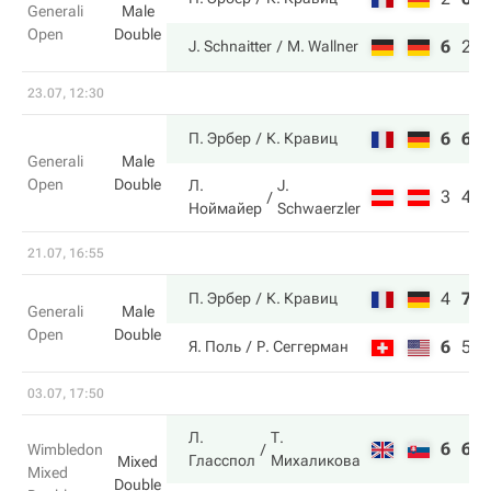
Generali
Male
Open
Double
6
2
J. Schnaitter
M. Wallner
23.07, 12:30
6
6
П. Эрбер
К. Кравиц
Generali
Male
Open
Double
Л.
J.
3
4
Ноймайер
Schwaerzler
21.07, 16:55
4
7
П. Эрбер
К. Кравиц
Generali
Male
Open
Double
6
5
Я. Поль
Р. Сеггерман
03.07, 17:50
Л.
Т.
6
6
Wimbledon
Гласспол
Михаликова
Mixed
Mixed
Double