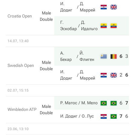
И.
Д.
Додиг
Маррей
Male
Croatia Open
Double
Г.
Д.
Эскобар
Идальго
14.07, 13:40
А.
Й.
6
3
1
Бехар
Флиген
Male
Swedish Open
Double
И.
Д.
2
6
5
Додиг
Маррей
02.07, 15:15
6
7
6
Р. Матос
М. Мело
Male
Wimbledon ATP
Double
7
6
4
И. Додиг
О. Лус
23.06, 13:10