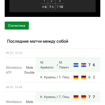
1
2
3
4
:
6
7
:
6
7
:
10
Статистика
Последние матчи между собой
09.07, 15:10
М.
М.
7
6
Аревало
Павич
Wimbledon
Male
ATP
Double
6
2
К. Кравиц
Т. Пюц
08.07, 14:45
7
7
К. Кравиц
Т. Пюц
Wimbledon
Male