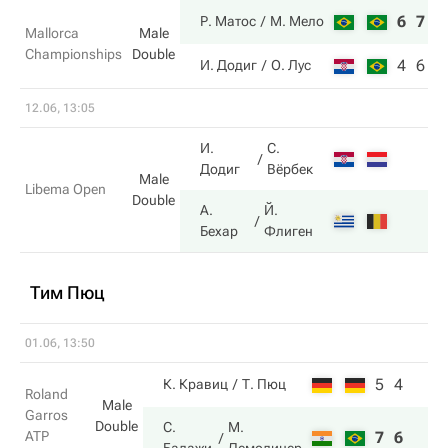
6
7
Р. Матос
М. Мело
Mallorca
Male
Championships
Double
4
6
И. Додиг
О. Лус
12.06, 13:05
И.
С.
Додиг
Вёрбек
Male
Libema Open
Double
А.
Й.
Бехар
Флиген
Тим Пюц
01.06, 13:50
5
4
К. Кравиц
Т. Пюц
Roland
Male
Garros
Double
С.
М.
ATP
7
6