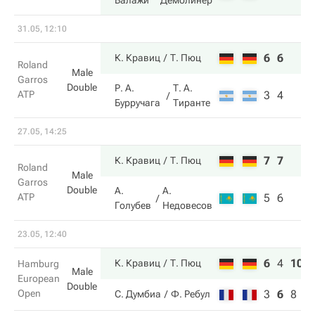
Балажи
Демолинер
31.05, 12:10
6
6
К. Кравиц
Т. Пюц
Roland
Male
Garros
Double
Р. А.
Т. А.
ATP
3
4
Бурручага
Тиранте
27.05, 14:25
7
7
К. Кравиц
Т. Пюц
Roland
Male
Garros
Double
А.
А.
ATP
5
6
Голубев
Недовесов
23.05, 12:40
6
4
10
К. Кравиц
Т. Пюц
Hamburg
Male
European
Double
Open
3
6
8
С. Думбиа
Ф. Ребул