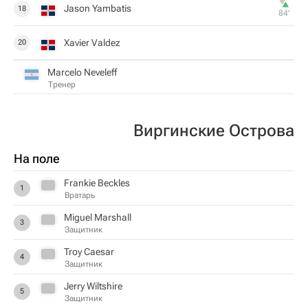
Jason Yambatis
18
84‎’‎
Xavier Valdez
20
Marcelo Neveleff
Тренер
Виргинские Острова
На поле
Frankie Beckles
1
Вратарь
Miguel Marshall
3
Защитник
Troy Caesar
4
Защитник
Jerry Wiltshire
5
Защитник