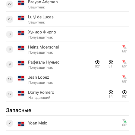
Brayan Ademan
22
Защитник
Luiyi de Lucas
23
Защитник
Хуниор Фирпо
3
Полузащитник
Heinz Moerschel
8
68‎’‎
Полузащитник
Рафаэль Нуньес
9
02‎’‎
31‎’‎
69‎’‎
Полузащитник
Jean Lopez
14
68‎’‎
Полузащитник
Dorny Romero
17
14‎’‎
90‎’‎
Нападающий
Запасные
Yoan Melo
2
60‎’‎