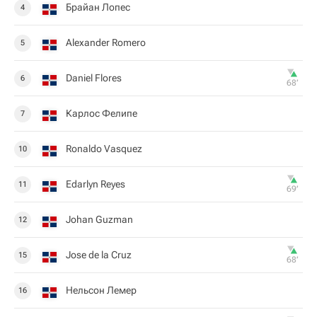
Брайан Лопес
4
Alexander Romero
5
Daniel Flores
6
68‎’‎
Карлос Фелипе
7
Ronaldo Vasquez
10
Edarlyn Reyes
11
69‎’‎
Johan Guzman
12
Jose de la Cruz
15
68‎’‎
Нельсон Лемер
16