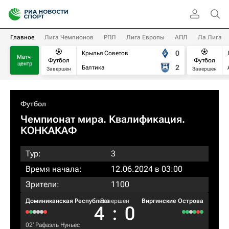
Главное
Лига Чемпионов
РПЛ
Лига Европы
АПЛ
Ла Лига
0
Крылья Советов
Матч-
Футбол
Футбол
центр
2
Балтика
Завершен
Завершен
Футбол
Чемпионат мира. Квалификация.
КОНКАКАФ
Тур:
3
Время начала:
12.06.2024 в 03:00
Зрители:
1100
Доминиканская Республика
Завершен
Виргинские Острова
4
:
0
02‎’‎
Рафаэль Нуньес