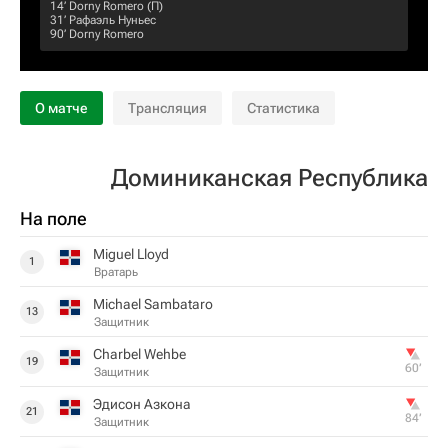
14‎’‎
Dorny Romero
(П)
31‎’‎
Рафаэль Нуньес
90‎’‎
Dorny Romero
О матче
Трансляция
Статистика
Доминиканская Республика
На поле
Miguel Lloyd
1
Вратарь
Michael Sambataro
13
Защитник
Charbel Wehbe
19
60‎’‎
Защитник
Эдисон Азкона
21
84‎’‎
Защитник