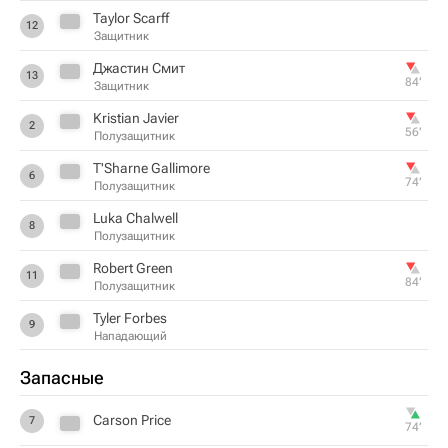
Taylor Scarff
12
Защитник
Джастин Смит
13
84‎’‎
Защитник
Kristian Javier
2
56‎’‎
Полузащитник
T'Sharne Gallimore
6
74‎’‎
Полузащитник
Luka Chalwell
8
Полузащитник
Robert Green
11
84‎’‎
Полузащитник
Tyler Forbes
9
Нападающий
Запасные
Carson Price
7
74‎’‎