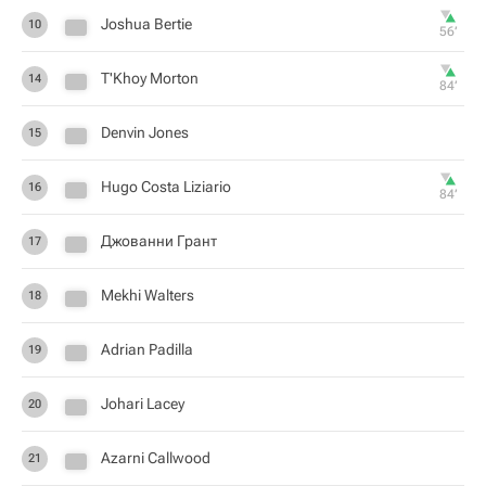
Joshua Bertie
10
56‎’‎
T'Khoy Morton
14
84‎’‎
Denvin Jones
15
Hugo Costa Liziario
16
84‎’‎
Джованни Грант
17
Mekhi Walters
18
Adrian Padilla
19
Johari Lacey
20
Azarni Callwood
21