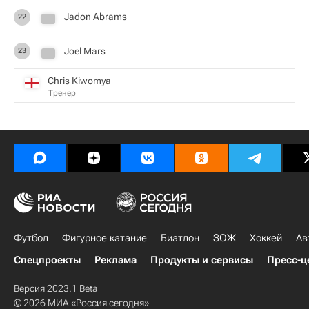
Jadon Abrams
22
Joel Mars
23
Chris Kiwomya
Тренер
Футбол
Фигурное катание
Биатлон
ЗОЖ
Хоккей
Ав
Спецпроекты
Реклама
Продукты и сервисы
Пресс-ц
Версия 2023.1 Beta
© 2026 МИА «Россия сегодня»