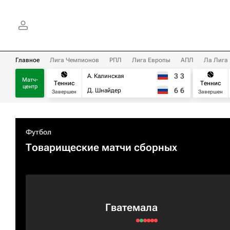
Главное
Лига Чемпионов
РПЛ
Лига Европы
АПЛ
Ла Лига
3
3
А. Калинская
Матч-
Теннис
Теннис
центр
6
6
Д. Шнайдер
Завершен
Завершен
Футбол
Товарищеские матчи сборных
Гватемала