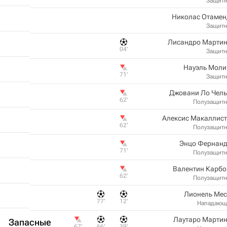
Защит
Николас Отамен
Защит
Лисандро Мартин
04‎’‎
Защит
Науэль Моли
71‎’‎
Защит
Джовани Ло Чель
62‎’‎
Полузащит
Алексис Макаллист
62‎’‎
Полузащит
Энцо Фернанд
71‎’‎
Полузащит
Валентин Карбо
62‎’‎
Полузащит
Лионель Мес
77‎’‎
12‎’‎
Нападающ
Лаутаро Мартин
Запасные
67‎’‎
66‎’‎
39‎’‎