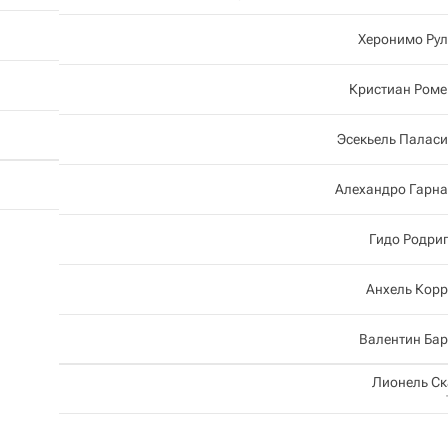
Херонимо Рул
Кристиан Роме
Эсекьель Палас
Алехандро Гарна
Гидо Родри
Анхель Кор
Валентин Ба
Лионель С