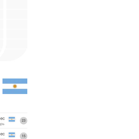
ес
23
арь
лес
15