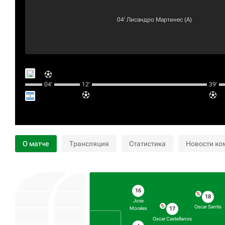
04‎’‎
Лисандро Мартинес
(А)
04‎’‎
12‎’‎
39‎’‎
О матче
Трансляция
Статистика
Новости ко
16
18
Jose
Oscar Santis
17
Morales
Oscar Castellanos