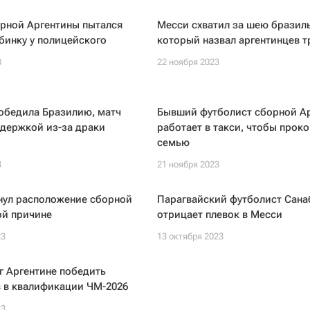
орной Аргентины пытался
Месси схватил за шею бразиль
бинку у полицейского
который назвал аргентинцев 
3
22 ноября 2023
обедила Бразилию, матч
Бывший футболист сборной А
адержкой из-за драки
работает в такси, чтобы прок
семью
3
21 ноября 2023
нул расположение сборной
Парагвайский футболист Сана
ой причине
отрицает плевок в Месси
23
13 октября 2023
г Аргентине победить
в в квалификации ЧМ-2026
23