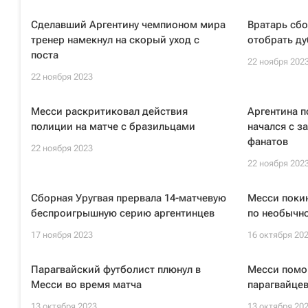
Сделавший Аргентину чемпионом мира
Вратарь сб
тренер намекнул на скорый уход с
отобрать ду
поста
22 ноября 202
22 ноября 2023
Месси раскритиковал действия
Аргентина п
полиции на матче с бразильцами
начался с з
фанатов
22 ноября 2023
22 ноября 202
Сборная Уругвая прервала 14-матчевую
Месси поки
беспроигрышную серию аргентинцев
по необычн
17 ноября 2023
16 октября 20
Парагвайский футболист плюнул в
Месси помо
Месси во время матча
парагвайце
13 октября 2023
13 октября 20