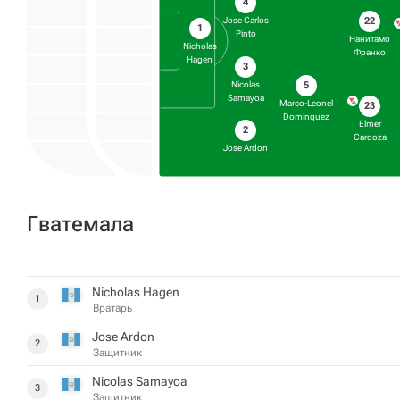
4
22
Jose Carlos
1
Pinto
Нанитамо
Nicholas
Франко
Hagen
3
5
Nicolas
Samayoa
Marco-Leonel
23
Dominguez
Elmer
2
Cardoza
Jose Ardon
Гватемала
Nicholas Hagen
1
Вратарь
Jose Ardon
2
Защитник
Nicolas Samayoa
3
Защитник