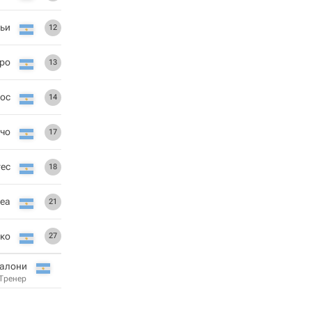
ьи
12
ро
13
иос
14
чо
17
гес
18
реа
21
рко
27
калони
Тренер