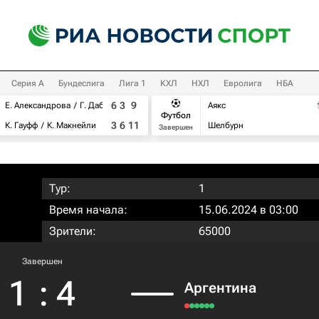
Серия А
Бундеслига
Лига 1
КХЛ
НХЛ
Евролига
НБА
6
3
9
Е. Александрова
Г. Дабровски
Аякс
Футбол
3
6
11
К. Гауфф
К. Макнейли
Шелбурн
Завершен
Тур:
1
Время начала:
15.06.2024 в 03:00
Зрители:
65000
Завершен
1
:
4
Аргентина