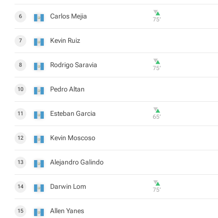
Carlos Mejia
6
75‎’‎
Kevin Ruiz
7
Rodrigo Saravia
8
75‎’‎
Pedro Altan
10
Esteban Garcia
11
65‎’‎
Kevin Moscoso
12
Alejandro Galindo
13
Darwin Lom
14
75‎’‎
Allen Yanes
15