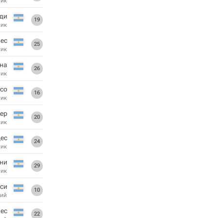
ник
ди
19
ник
ес
25
ник
на
26
ник
со
16
ник
ер
20
ник
ес
24
ник
ни
29
ник
си
10
ий
ес
22