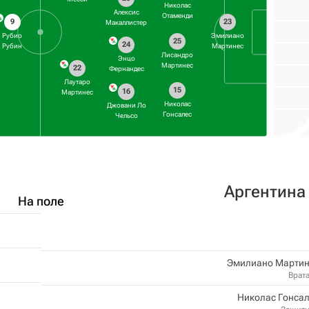
Николас
Алексис
Отаменди
9
23
Макаллистер
Рубио
Эмилиано
25
24
Рубин
Мартинес
Лисандро
Энцо
Мартинес
22
Фернандес
Лаутаро
15
16
Мартинес
Николас
Джовани Ло
Гонсалес
Чельсо
Аргентина
На поле
Эмилиано Мартин
Врат
Николас Гонса