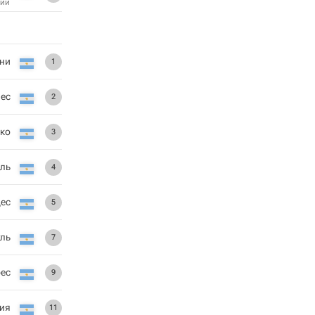
ий
ни
1
ес
2
ко
3
ль
4
ес
5
уль
7
рес
9
ия
11