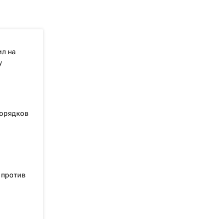
ил на
у
порядков
 против