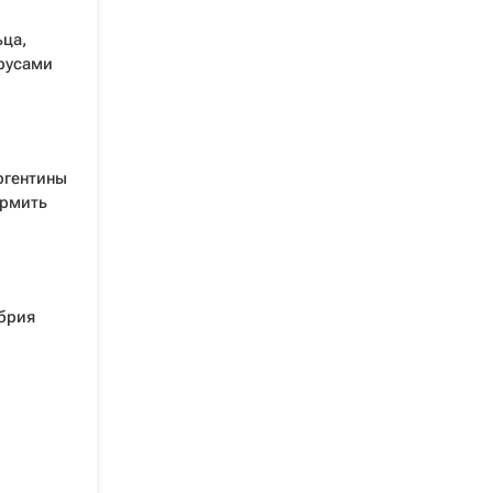
ца,
трусами
ргентины
ормить
брия