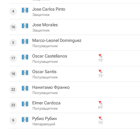
Jose Carlos Pinto
4
Защитник
Jose Morales
16
Защитник
Marco-Leonel Dominguez
5
Полузащитник
Oscar Castellanos
17
75‎’‎
Полузащитник
Oscar Santis
18
75‎’‎
Полузащитник
Нанитамо Франко
22
Полузащитник
Elmer Cardoza
23
65‎’‎
Полузащитник
Рубио Рубин
9
75‎’‎
Нападающий