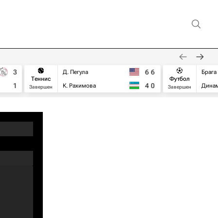
3
6
6
Д. Пегула
Брага
Теннис
Футбол
1
4
0
К. Рахимова
Дина
Завершен
Завершен