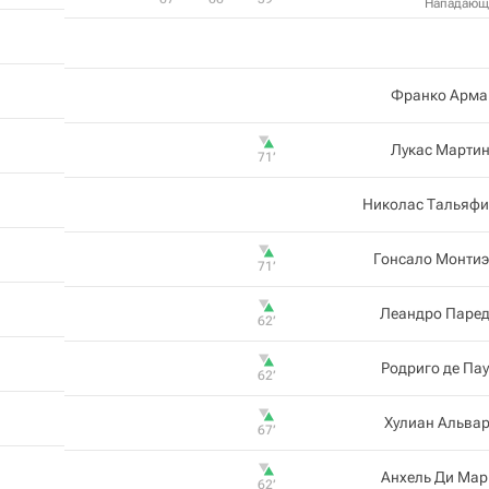
Нападающ
Франко Арма
Лукас Мартин
71‎’‎
Николас Тальяфи
Гонсало Монтиэ
71‎’‎
Леандро Паред
62‎’‎
Родриго де Па
62‎’‎
Хулиан Альва
67‎’‎
Анхель Ди Мар
62‎’‎