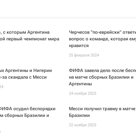
, с которым Аргентина
Черчесов "по-еврейски" ответ
вой первый чемпионат мира
вопрос о команде, которая ем
нравится
25 февраля 2024
ых Аргентины и Нигерии
ФИФА завела дело после бес
-за скандала с Месси
на матче сборных Бразилии и
Аргентины
24
24 ноября 2023
ФИФА осудил беспорядки
Месси получил травму в матче
ем сборных Бразилии и
Бразилии
22 ноября 2023
3