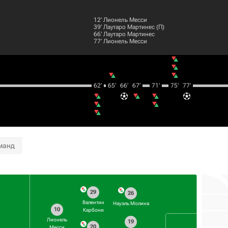
12‎’‎
Лионель Месси
39‎’‎
Лаутаро Мартинес
(П)
66‎’‎
Лаутаро Мартинес
77‎’‎
Лионель Месси
62‎’‎
65‎’‎
66‎’‎
67‎’‎
71‎’‎
75‎’‎
77‎’‎
манд
29
26
Валентин
Науэль Молина
10
Карбони
Лионель
19
20
Месси