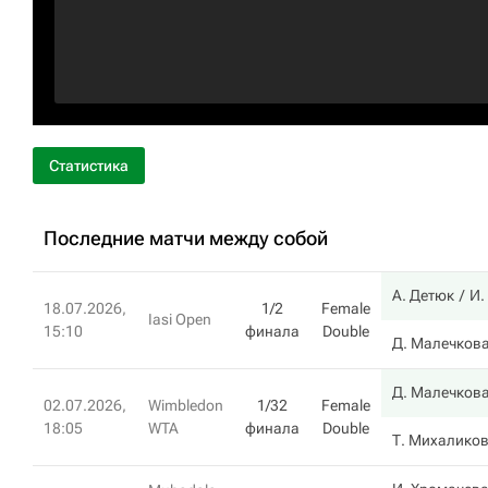
Статистика
Последние матчи между собой
А. Детюк
И.
18.07.2026,
1/2
Female
Iasi Open
15:10
финала
Double
Д. Малечков
Д. Малечков
02.07.2026,
Wimbledon
1/32
Female
18:05
WTA
финала
Double
Т. Михалико