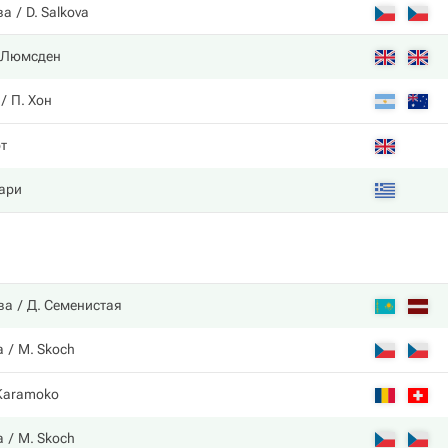
ва
D. Salkova
 Люмсден
П. Хон
т
ари
ва
Д. Семенистая
а
M. Skoch
Karamoko
а
M. Skoch