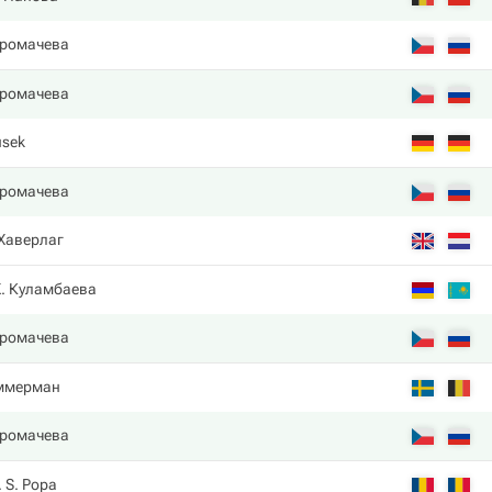
Хромачева
Хромачева
usek
Хромачева
 Хаверлаг
. Куламбаева
Хромачева
ммерман
Хромачева
 S. Popa