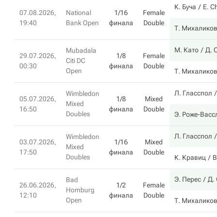
К. Буча
E. C
07.08.2026,
National
1/16
Female
19:40
Bank Open
финала
Double
Т. Михалико
М. Като
Д. 
Mubadala
29.07.2026,
1/8
Female
Citi DC
00:30
финала
Double
Open
Т. Михалико
Л. Гласспол
Wimbledon
05.07.2026,
1/8
Mixed
Mixed
16:50
финала
Double
Doubles
Э. Роже-Васс
Л. Гласспол
Wimbledon
03.07.2026,
1/16
Mixed
Mixed
17:50
финала
Double
Doubles
К. Кравиц
В
Э. Перес
Д.
Bad
26.06.2026,
1/2
Female
Homburg
12:10
финала
Double
Open
Т. Михалико