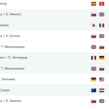
hong
ва
О. Николс
Олмос
ва
Х. Уотсон
Т. Михаликова
лен
Л. Зигемунд
Т. Михаликова
. Уильямс
 Схюрс
ва
О. Николс