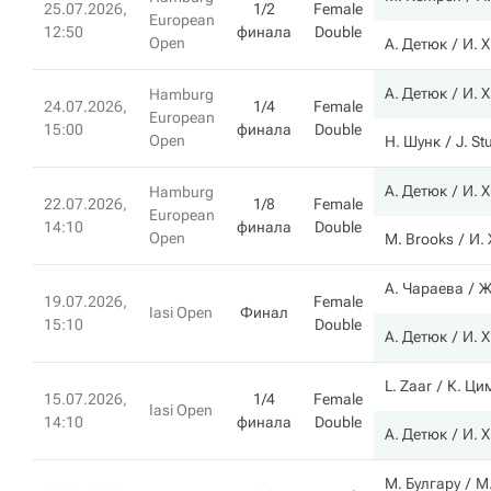
25.07.2026,
1/2
Female
European
12:50
финала
Double
Open
А. Детюк
И. 
А. Детюк
И. 
Hamburg
24.07.2026,
1/4
Female
European
15:00
финала
Double
Open
Н. Шунк
J. St
А. Детюк
И. 
Hamburg
22.07.2026,
1/8
Female
European
14:10
финала
Double
Open
M. Brooks
И.
А. Чараева
Ж
19.07.2026,
Female
Iasi Open
Финал
15:10
Double
А. Детюк
И. 
L. Zaar
К. Ци
15.07.2026,
1/4
Female
Iasi Open
14:10
финала
Double
А. Детюк
И. 
М. Булгару
M.