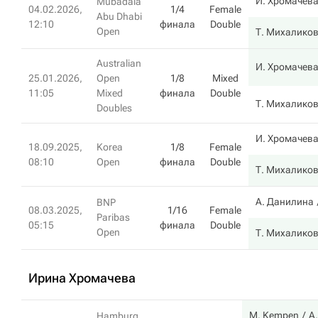
И. Хромачев
Mubadala
04.02.2026,
1/4
Female
Abu Dhabi
12:10
финала
Double
Open
Т. Михалико
Australian
И. Хромачев
25.01.2026,
Open
1/8
Mixed
11:05
Mixed
финала
Double
Т. Михалико
Doubles
И. Хромачев
18.09.2025,
Korea
1/8
Female
08:10
Open
финала
Double
Т. Михалико
А. Данилина
BNP
08.03.2025,
1/16
Female
Paribas
05:15
финала
Double
Open
Т. Михалико
Ирина Хромачева
M. Kempen
А
Hamburg