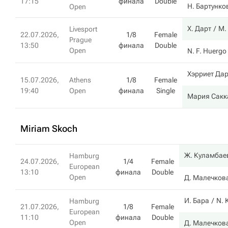
17:15
финала
Double
Н. Бартунко
Open
Х. Дарт
М.
Livesport
22.07.2026,
1/8
Female
Prague
13:50
финала
Double
Open
N. F. Huergo
Хэрриет Дар
15.07.2026,
Athens
1/8
Female
19:40
Open
финала
Single
Мария Сакк
Miriam Skoch
Ж. Куламбае
Hamburg
24.07.2026,
1/4
Female
European
13:10
финала
Double
Open
Д. Малечков
И. Бара
N. 
Hamburg
21.07.2026,
1/8
Female
European
11:10
финала
Double
Open
Д. Малечков