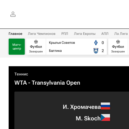
Главное
Лига Чемпионов
РПЛ
Лига Европы
АПЛ
Ла Лига
0
Крылья Советов
Матч-
Футбол
Футбол
центр
2
Балтика
Завершен
Завершен
Теннис
WTA
- Transylvania Open
И. Хромачева
M. Skoch