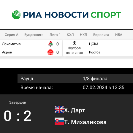
Серия А
Бундеслига
Лига 1
КХЛ
НХЛ
Евролига
НБА
0
Локомотив
ЦСКА
Футбол
0
Акрон
Ростов
08.08 20:30
Раунд:
1/8 финала
Время начала:
07.02.2024 в 13:35
Завершен
Х. Дарт
0
:
2
Т. Михаликова