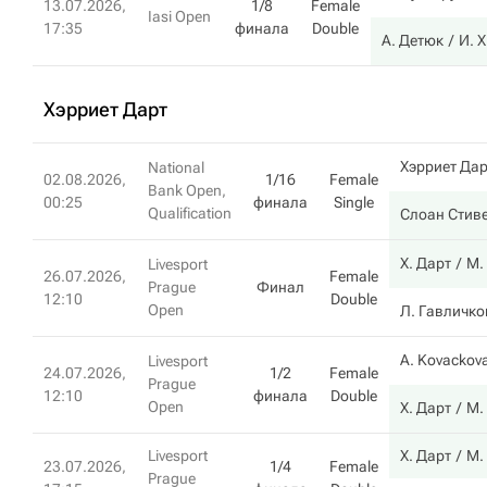
13.07.2026,
1/8
Female
Iasi Open
17:35
финала
Double
А. Детюк
И. 
Хэрриет Дарт
Хэрриет Дар
National
02.08.2026,
1/16
Female
Bank Open,
00:25
финала
Single
Qualification
Слоан Стив
Х. Дарт
М.
Livesport
26.07.2026,
Female
Prague
Финал
12:10
Double
Open
Л. Гавличко
A. Kovackov
Livesport
24.07.2026,
1/2
Female
Prague
12:10
финала
Double
Open
Х. Дарт
М.
Livesport
Х. Дарт
М.
23.07.2026,
1/4
Female
Prague