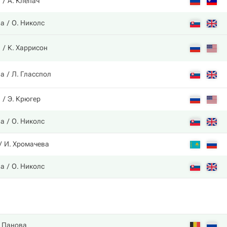
а
А. Клепач
ва
О. Николс
а
К. Харрисон
ва
Л. Гласспол
а
Э. Крюгер
ва
О. Николс
И. Хромачева
ва
О. Николс
. Панова