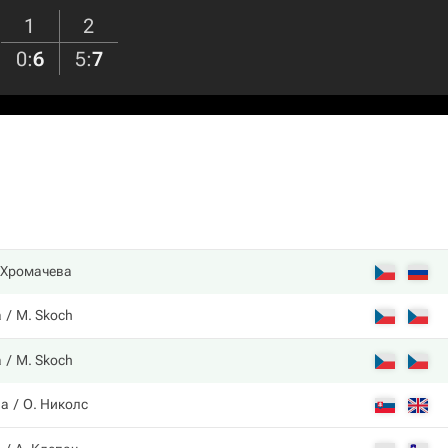
1
2
0
:
6
5
:
7
 Хромачева
а
M. Skoch
а
M. Skoch
ва
О. Николс