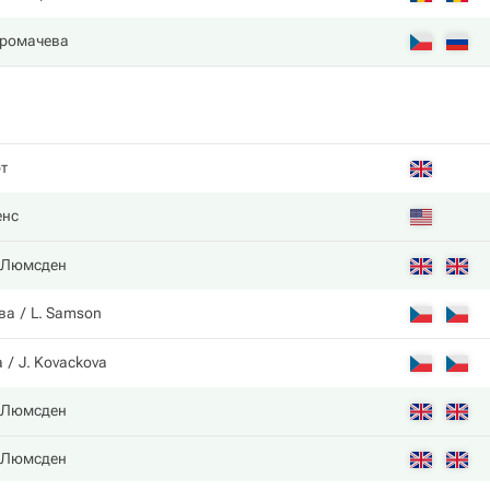
Хромачева
т
енс
 Люмсден
ва
L. Samson
a
J. Kovackova
 Люмсден
 Люмсден