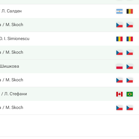
Л. Салден
а
M. Skoch
D. I. Simionescu
а
M. Skoch
 Шишкова
а
M. Skoch
Л. Стефани
а
M. Skoch