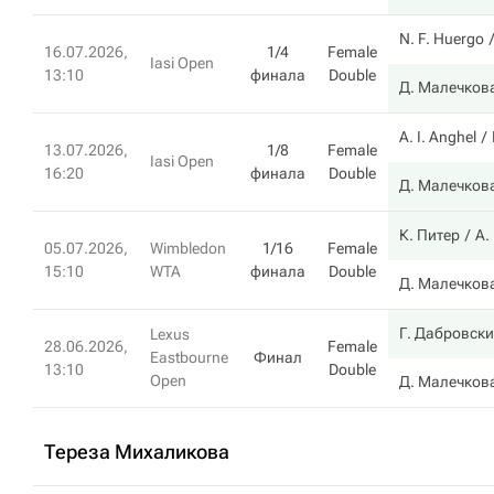
N. F. Huergo
16.07.2026,
1/4
Female
Iasi Open
13:10
финала
Double
Д. Малечков
A. I. Anghel
13.07.2026,
1/8
Female
Iasi Open
16:20
финала
Double
Д. Малечков
К. Питер
А.
05.07.2026,
Wimbledon
1/16
Female
15:10
WTA
финала
Double
Д. Малечков
Г. Дабровски
Lexus
28.06.2026,
Female
Eastbourne
Финал
13:10
Double
Open
Д. Малечков
Тереза Михаликова