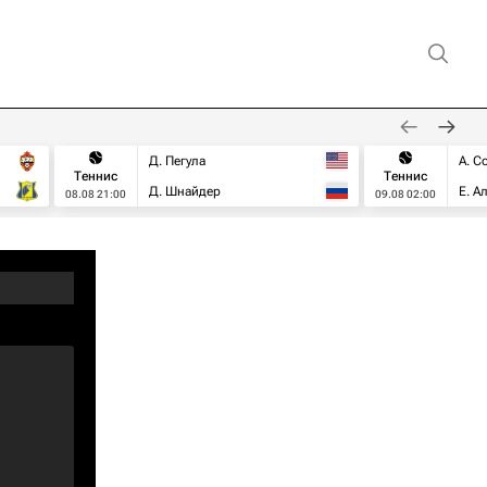
Д. Пегула
А. С
Теннис
Теннис
Д. Шнайдер
Е. А
08.08 21:00
09.08 02:00