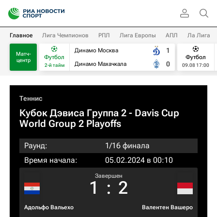
Главное
Лига Чемпионов
РПЛ
Лига Европы
АПЛ
Ла Лига
1
Динамо Москва
Матч-
Футбол
Футбол
центр
0
Динамо Махачкала
2-й тайм
09.08 17:00
Теннис
Кубок Дэвиса Группа 2 - Davis Cup
World Group 2 Playoffs
Раунд:
1/16 финала
Время начала:
05.02.2024 в 00:10
Завершен
1
:
2
Адольфо Вальехо
Валентен Вашеро