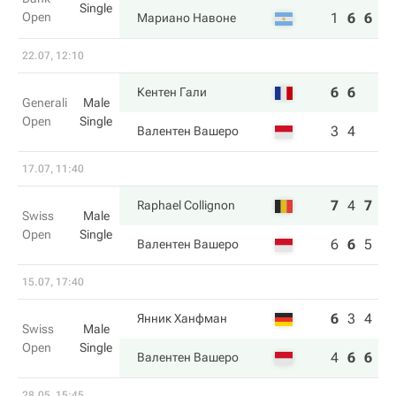
Single
Open
1
6
6
Мариано Навоне
22.07, 12:10
6
6
Кентен Гали
Generali
Male
Open
Single
3
4
Валентен Вашеро
17.07, 11:40
7
4
7
Raphael Collignon
Swiss
Male
Open
Single
6
6
5
Валентен Вашеро
15.07, 17:40
6
3
4
Янник Ханфман
Swiss
Male
Open
Single
4
6
6
Валентен Вашеро
28.05, 15:45