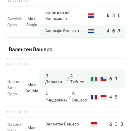
15.07, 12:10
Ботик ван де
6
3
6
Зандсхюлп
Swedish
Male
Open
Single
4
6
7
Адольфо Вальехо
Валентен Вашеро
08.08, 00:00
Л.
А.
6
7
National
Дардери
Табило
Male
Bank
Double
Open
А.
В.
4
5
Риндеркнех
Вашеро
05.08, 18:05
6
3
3
Валентен Вашеро
National
Male
Bank