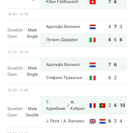
7
6
Kilian Feldbausch
18.07, 14:10
4
7
3
Адольфо Вальехо
Swedish
Male
Open
Single
6
6
6
Лучано Дардери
17.07, 12:10
7
6
Адольфо Вальехо
Swedish
Male
Open
Single
6
2
Стефано Травалья
16.07, 13:45
Т.
Ф.
2
6
10
Аррибаже
Кабрал
Swedish
Male
Open
Double
6
3
4
J. Paris
А. Вальехо