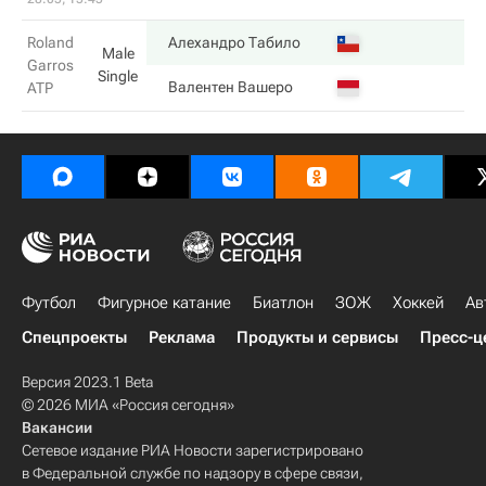
Roland
Алехандро Табило
Male
Garros
Single
Валентен Вашеро
ATP
Футбол
Фигурное катание
Биатлон
ЗОЖ
Хоккей
Ав
Спецпроекты
Реклама
Продукты и сервисы
Пресс-ц
Версия 2023.1 Beta
© 2026 МИА «Россия сегодня»
Вакансии
Сетевое издание РИА Новости зарегистрировано
в Федеральной службе по надзору в сфере связи,