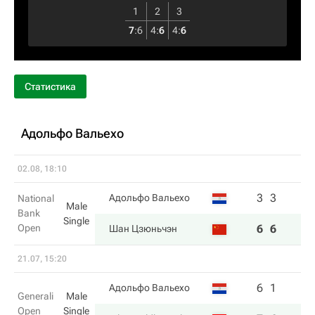
1
2
3
7
:
6
4
:
6
4
:
6
Статистика
Адольфо Вальехо
02.08, 18:10
3
3
Адольфо Вальехо
National
Male
Bank
Single
Open
6
6
Шан Цзюньчэн
21.07, 15:20
6
1
Адольфо Вальехо
Generali
Male
Open
Single