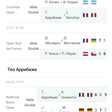
П. Качин
Ф. Кориа
Cordoba
Male
Open
Double
Т.
L.
Аррибаже
Sanchez
31.01, 21:40
Д.
Д.
7
1
7
Эйссерич
Молчанов
Open Sud
Male
de France
Double
6
6
1
Р. Хаасе
П. Ноуза
Тео Аррибаже
08.08, 19:35
Т.
А.
6
6
10
National
Аррибаже
Оливетти
Male
Bank
Double
Open
J.
M.
3
7
7