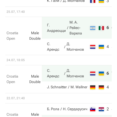
3
1
К. Гали
Д. Молчанов
25.07, 17:40
М. А.
Г.
6
6
Рейес-
Андреоцци
Croatia
Male
Варела
Open
Double
С.
Д.
4
3
Арендс
Молчанов
24.07, 18:05
С.
Д.
6
7
Арендс
Молчанов
Croatia
Male
Open
Double
4
5
J. Schnaitter
M. Wallner
22.07, 21:40
2
4
Б. Рола
Н. Сердарусич
Croatia
Male