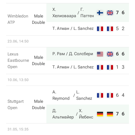
Х.
Г.
7
6
Хелиоваара
Паттен
Wimbledon
Male
ATP
Double
5
2
Т. Атман
L. Sanchez
23.06, 14:50
6
6
Р. Рам
Д. Солсбери
Lexus
Male
Eastbourne
Double
Open
1
3
Т. Атман
L. Sanchez
10.06, 13:50
A.
L.
6
4
Reymond
Sanchez
Stuttgart
Male
Open
Double
Д.
Х.
7
6
Альтмайер
Йебенс
31.05, 15:35