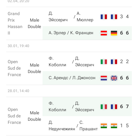
02.04, 20:20
Д.
А.
Grand
3
4
Эйссерич
Мюллер
Prix
Male
Hassan
Double
6
6
А. Эрлер
К. Францен
II
30.01, 19:40
Ф.
Д.
2
2
Open
Коболли
Эйссерич
Male
Sud de
Double
France
6
6
С. Арендс
Л. Джонсон
28.01, 14:40
Ф.
Д.
6
7
Open
Коболли
Эйссерич
Male
Sud de
Double
France
Д.
С.
1
5
Недунчежиян
Прашант