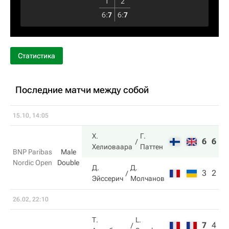
1
2
6
:
7
6
:
7
Статистика
Последние матчи между собой
15.10, 14:05
Х.
Г.
6
6
Хелиоваара
Паттен
BNP Paribas
Male
Nordic Open
Double
Д.
Д.
3
2
Эйссерич
Молчанов
26.02, 22:10
Т.
L.
7
4
5