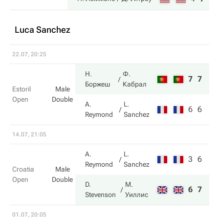
Luca Sanchez
22.07, 20:25
Н.
Ф.
7
7
Боржеш
Кабрал
Estoril
Male
Open
Double
A.
L.
6
6
Reymond
Sanchez
14.07, 21:05
A.
L.
3
6
Reymond
Sanchez
Croatia
Male
Open
Double
D.
М.
6
7
Stevenson
Уиллис
01.07, 20:05