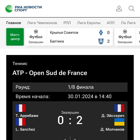
Главное
Лига Чемпионов
РПЛ
Лига Европы
АПЛ
Ла Лига
0
Крылья Советов
Матч-
Футбол
Футбол
центр
2
Балтика
Завершен
Завершен
Теннис
ATP
- Open Sud de France
Раунд:
1/8 финала
Время начала:
30.01.2024 в 14:40
Завершен
Т. Аррибаже
Д. Эйссерич
0
:
2
L. Sanchez
Д. Молчанов