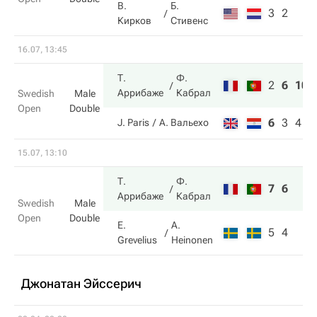
В.
Б.
3
2
Кирков
Стивенс
16.07, 13:45
Т.
Ф.
2
6
10
Аррибаже
Кабрал
Swedish
Male
Open
Double
6
3
4
J. Paris
А. Вальехо
15.07, 13:10
Т.
Ф.
7
6
Аррибаже
Кабрал
Swedish
Male
Open
Double
E.
A.
5
4
Grevelius
Heinonen
Джонатан Эйссерич