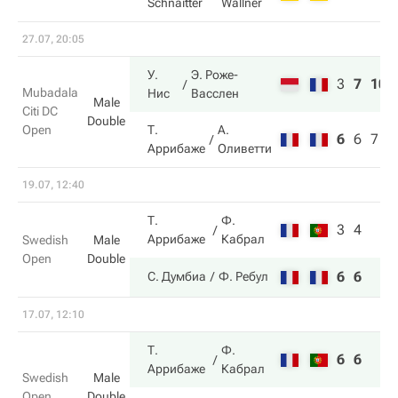
Schnaitter
Wallner
27.07, 20:05
У.
Э. Роже-
3
7
10
Mubadala
Нис
Васслен
Male
Citi DC
Double
Open
Т.
А.
6
6
7
Аррибаже
Оливетти
19.07, 12:40
Т.
Ф.
3
4
Аррибаже
Кабрал
Swedish
Male
Open
Double
6
6
С. Думбиа
Ф. Ребул
17.07, 12:10
Т.
Ф.
6
6
Аррибаже
Кабрал
Swedish
Male
Open
Double