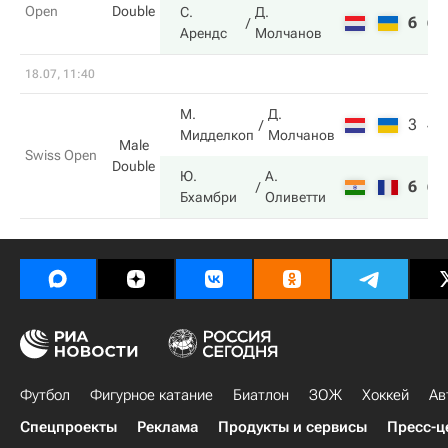
Open
Double
С.
Д.
6
6
Арендс
Молчанов
18.07, 11:40
М.
Д.
3
4
Мидделкоп
Молчанов
Male
Swiss Open
Double
Ю.
А.
6
6
Бхамбри
Оливетти
Футбол
Фигурное катание
Биатлон
ЗОЖ
Хоккей
Ав
Спецпроекты
Реклама
Продукты и сервисы
Пресс-ц