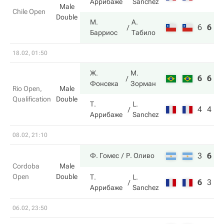
Аррибаже
Sanchez
Male
Chile Open
Double
М.
А.
6
6
1
Барриос
Табило
18.02, 01:50
Ж.
М.
6
6
Фонсека
Зорман
Rio Open,
Male
Qualification
Double
Т.
L.
4
4
Аррибаже
Sanchez
08.02, 21:10
3
6
1
Ф. Гомес
Р. Оливо
Cordoba
Male
Open
Double
Т.
L.
6
3
2
Аррибаже
Sanchez
06.02, 23:50