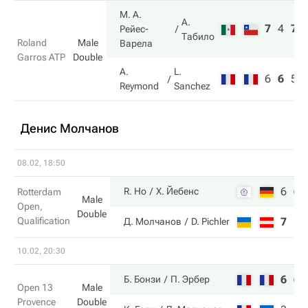
М. А.
А.
7
4
7
Рейес-
Табило
Roland
Male
Варела
Garros ATP
Double
A.
L.
6
6
5
Reymond
Sanchez
Денис Молчанов
08.02, 18:50
6
6
R. Ho
Х. Йебенс
Rotterdam
Male
Open,
Double
Qualification
7
1
Д. Молчанов
D. Pichler
10.02, 20:30
6
6
Б. Бонзи
П. Эрбер
Open 13
Male
Provence
Double