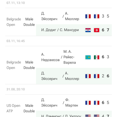
07.11, 13:10
Д.
А.
3
5
Эйссерич
Мюллер
Belgrade
Male
Open
Double
6
7
И. Додиг
С. Мансури
03.11, 16:45
М. А.
А.
6
3
6
Рейес-
Недовесов
Belgrade
Male
Варела
Open
Double
Д.
А.
2
6
10
Эйссерич
Мюллер
31.08, 20:10
Д.
Ф.
6
5
5
Эйссерич
Мартен
US Open
Male
ATP
Double
4
7
7
Н. Лэммонс
Д. Уитроу