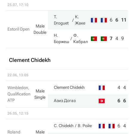
25.07, 17:10
T.
К.
6
6
11
Droguet
Жаке
Male
Estoril Open
Double
Н.
Ф.
7
4
9
Боржеш
Кабрал
Clement Chidekh
22.06, 13:05
4
4
Clement Chidekh
Wimbledon,
Male
Qualification
Single
ATP
6
6
Азиз Догаз
26.05, 12:15
6
4
C. Chidekh
В. Ройе
Roland
Male