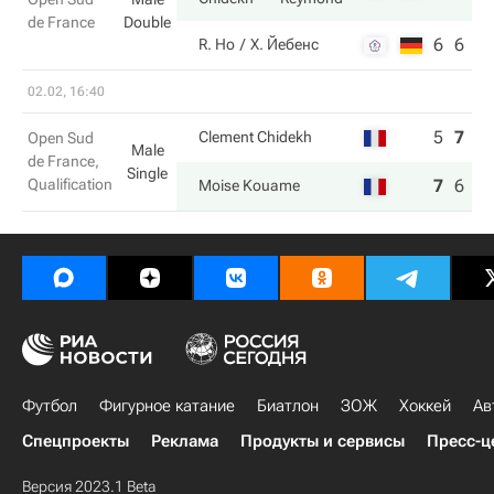
de France
Double
6
6
R. Ho
Х. Йебенс
02.02, 16:40
5
7
3
Clement Chidekh
Open Sud
Male
de France,
Single
Qualification
7
6
6
Moise Kouame
Футбол
Фигурное катание
Биатлон
ЗОЖ
Хоккей
Ав
Спецпроекты
Реклама
Продукты и сервисы
Пресс-ц
Версия 2023.1 Beta