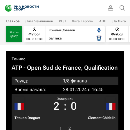
Главное
Лига Чемпионов
РПЛ
Лига Европы
АПЛ
Ла Лига
Крылья Советов
Матч-
Футбол
Футбол
центр
Балтика
08.08 15:30
08.08 18:00
Теннис
ATP
- Open Sud de France, Qualification
Раунд:
1/8 финала
Время начала:
28.01.2024 в 16:45
Завершен
2
:
0
Titouan Droguet
Clement Chidekh
1
2