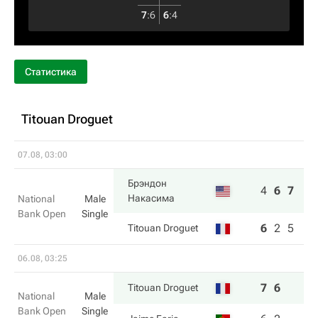
7
:
6
6
:
4
Статистика
Titouan Droguet
07.08, 03:00
Брэндон
4
6
7
Накаcима
National
Male
Bank Open
Single
6
2
5
Titouan Droguet
06.08, 03:25
7
6
Titouan Droguet
National
Male
Bank Open
Single