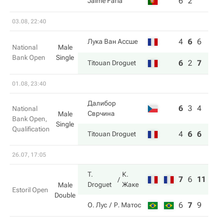
6
2
Jaime Faria
03.08, 22:40
4
6
6
Лука Ван Ассше
National
Male
Bank Open
Single
6
2
7
Titouan Droguet
01.08, 23:40
Далибор
6
3
4
National
Сврчина
Male
Bank Open,
Single
Qualification
4
6
6
Titouan Droguet
26.07, 17:05
T.
К.
7
6
11
Droguet
Жаке
Male
Estoril Open
Double
6
7
9
О. Лус
Р. Матос