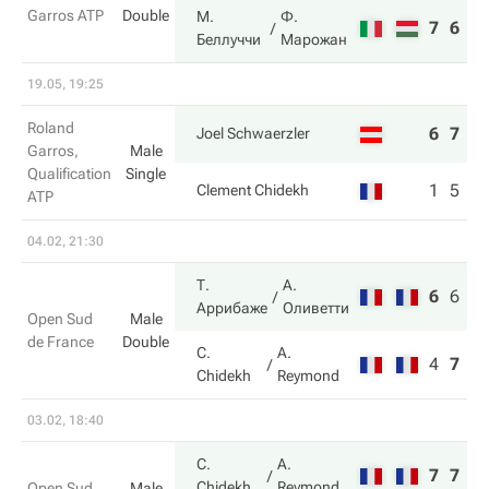
Garros ATP
Double
М.
Ф.
7
6
Беллуччи
Марожан
19.05, 19:25
Roland
6
7
Joel Schwaerzler
Garros,
Male
Qualification
Single
1
5
Clement Chidekh
ATP
04.02, 21:30
Т.
А.
6
6
1
Аррибаже
Оливетти
Open Sud
Male
de France
Double
C.
A.
4
7
5
Chidekh
Reymond
03.02, 18:40
C.
A.
7
7
Chidekh
Reymond
Open Sud
Male