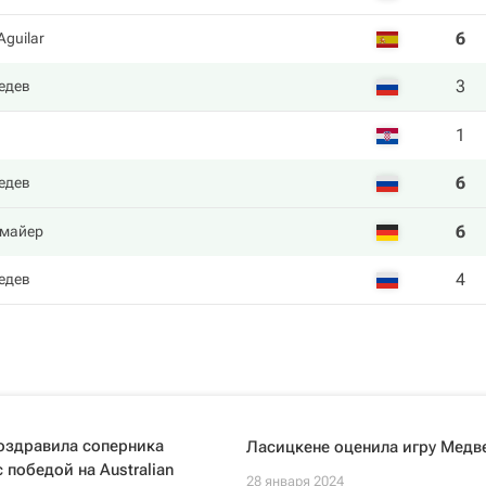
6
Aguilar
3
едев
1
6
едев
6
тмайер
4
едев
оздравила соперника
Ласицкене оценила игру Медв
 победой на Australian
28 января 2024