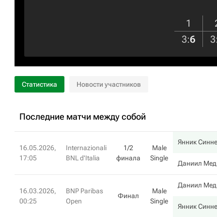
1
3
:
6
3
Статистика
Новости участников
Последние матчи между собой
Янник Синн
16.05.2026,
Internazionali
1/2
Male
17:05
BNL d'Italia
финала
Single
Даниил Мед
Даниил Мед
16.03.2026,
BNP Paribas
Male
Финал
00:25
Open
Single
Янник Синн