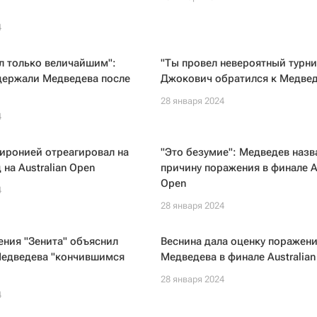
4
л только величайшим":
"Ты провел невероятный турни
держали Медведева после
Джокович обратился к Медве
28 января 2024
4
иронией отреагировал на
"Это безумие": Медведев назв
 на Australian Open
причину поражения в финале Au
Open
4
28 января 2024
ения "Зенита" объяснил
Веснина дала оценку поражен
едведева "кончившимся
Медведева в финале Australian
28 января 2024
4