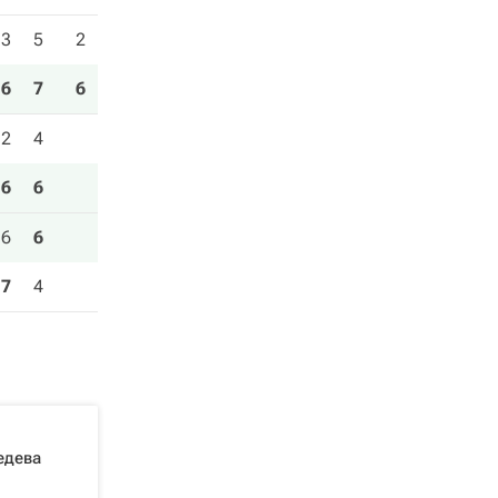
3
5
2
6
7
6
2
4
6
6
6
6
7
4
едева