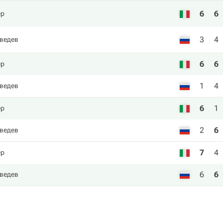
6
6
ер
3
4
ведев
6
6
ер
1
4
ведев
6
1
ер
2
6
ведев
7
4
ер
6
6
ведев