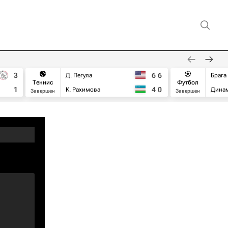
3
6
6
Д. Пегула
Брага
Теннис
Футбол
1
4
0
К. Рахимова
Дина
Завершен
Завершен