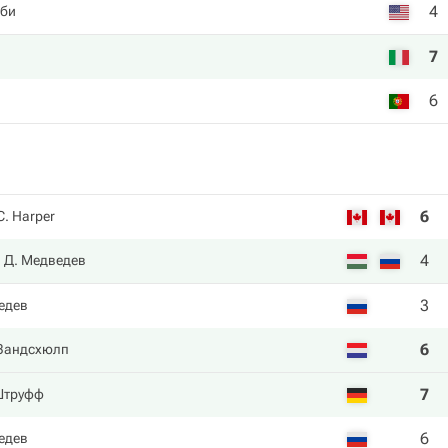
4
сби
7
6
6
C. Harper
4
Д. Медведев
3
едев
6
 Зандсхюлп
7
Штруфф
6
едев