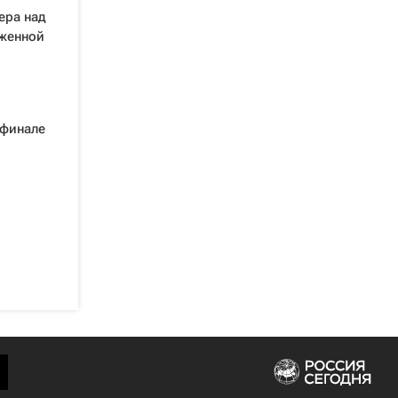
ера над
женной
 финале