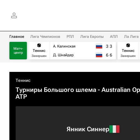
Главное
Лига Чемпионов
РПЛ
Лига Европы
АПЛ
Ла Лига
3
3
А. Калинская
Матч-
Теннис
Теннис
центр
6
6
Д. Шнайдер
Завершен
Завершен
Теннис
Турниры Большого шлема
- Australian O
ATP
Янник Синнер