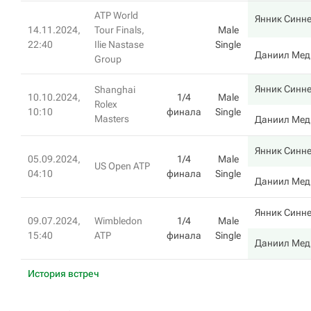
ATP World
Янник Синн
14.11.2024,
Tour Finals,
Male
22:40
Ilie Nastase
Single
Даниил Мед
Group
Янник Синн
Shanghai
10.10.2024,
1/4
Male
Rolex
10:10
финала
Single
Masters
Даниил Мед
Янник Синн
05.09.2024,
1/4
Male
US Open ATP
04:10
финала
Single
Даниил Мед
Янник Синн
09.07.2024,
Wimbledon
1/4
Male
15:40
ATP
финала
Single
Даниил Мед
История встреч