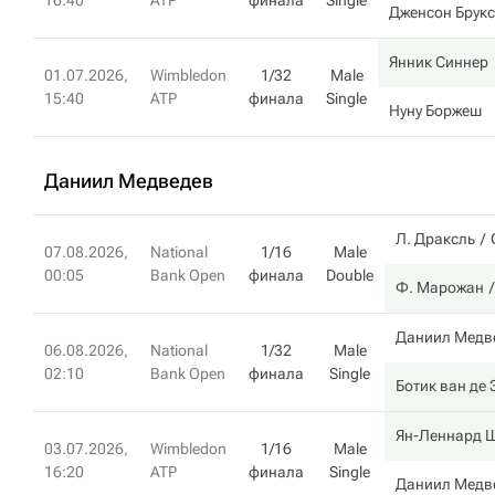
16:40
ATP
финала
Single
Дженсон Брук
Янник Синнер
01.07.2026,
Wimbledon
1/32
Male
15:40
ATP
финала
Single
Нуну Боржеш
Даниил Медведев
Л. Драксль
07.08.2026,
National
1/16
Male
00:05
Bank Open
финала
Double
Ф. Марожан
Даниил Медв
06.08.2026,
National
1/32
Male
02:10
Bank Open
финала
Single
Ботик ван де
Ян-Леннард 
03.07.2026,
Wimbledon
1/16
Male
16:20
ATP
финала
Single
Даниил Медв