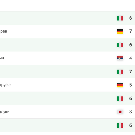
6
7
ерев
6
4
ич
7
5
труфф
6
3
дзуки
6