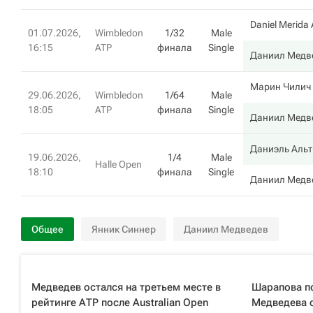
Daniel Merida 
01.07.2026,
Wimbledon
1/32
Male
16:15
ATP
финала
Single
Даниил Медв
Марин Чилич
29.06.2026,
Wimbledon
1/64
Male
18:05
ATP
финала
Single
Даниил Медв
Даниэль Аль
19.06.2026,
1/4
Male
Halle Open
18:10
финала
Single
Даниил Медв
Общее
Янник Синнер
Даниил Медведев
Медведев остался на третьем месте в
Шарапова п
рейтинге АТР после Australian Open
Медведева с