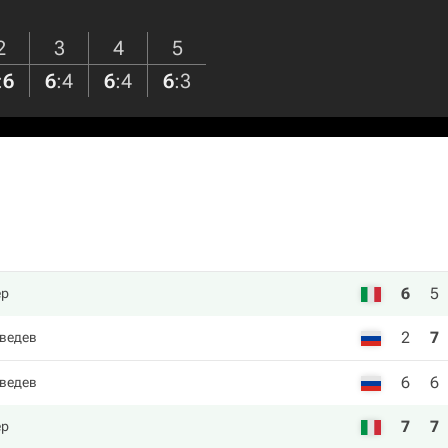
2
3
4
5
:
6
6
:
4
6
:
4
6
:
3
6
5
ер
2
7
ведев
6
6
ведев
7
7
ер