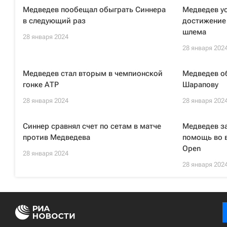
Медведев пообещал обыграть Синнера
Медведев у
в следующий раз
достижение 
шлема
28 января 2024
28 января 202
Медведев стал вторым в чемпионской
Медведев о
гонке АТР
Шарапову
28 января 2024
28 января 202
Синнер сравнял счет по сетам в матче
Медведев з
против Медведева
помощь во в
Open
28 января 2024
28 января 202