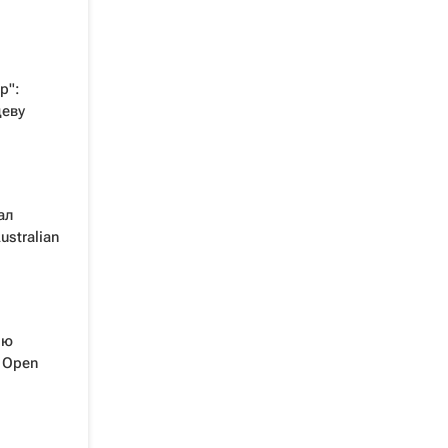
р":
деву
ал
stralian
ию
 Open