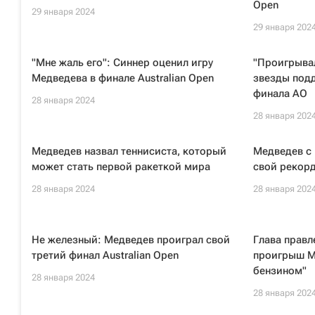
Open
29 января 2024
29 января 202
"Мне жаль его": Синнер оценил игру
"Проигрыва
Медведева в финале Australian Open
звезды под
финала АО
28 января 2024
28 января 202
Медведев назвал теннисиста, который
Медведев с 
может стать первой ракеткой мира
свой рекорд
28 января 2024
28 января 202
Не железный: Медведев проиграл свой
Глава правл
третий финал Australian Open
проигрыш М
бензином"
28 января 2024
28 января 202