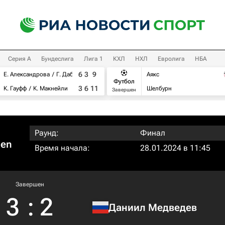
Серия А
Бундеслига
Лига 1
КХЛ
НХЛ
Евролига
НБА
6
3
9
Е. Александрова
Г. Дабровски
Аякс
Футбол
3
6
11
К. Гауфф
К. Макнейли
Шелбурн
Завершен
Раунд:
Финал
pen
Время начала:
28.01.2024 в 11:45
Завершен
3
:
2
Даниил Медведев