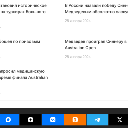
становил историческое
В России назвали победу Синн
на турнирах Большого
Медведевым абсолютно заслу
28 января 2024
4
бошел по призовым
Медведев проиграл Синнеру в
Australian Open
4
28 января 2024
апросил медицинскую
ремя финала Australian
4