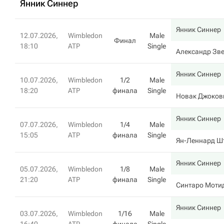
Янник Синнер
Янник Синнер
12.07.2026,
Wimbledon
Male
Финал
18:10
ATP
Single
Александр Зв
Янник Синнер
10.07.2026,
Wimbledon
1/2
Male
18:20
ATP
финала
Single
Новак Джоков
Янник Синнер
07.07.2026,
Wimbledon
1/4
Male
15:05
ATP
финала
Single
Ян-Леннард Ш
Янник Синнер
05.07.2026,
Wimbledon
1/8
Male
21:20
ATP
финала
Single
Синтаро Моти
Янник Синнер
03.07.2026,
Wimbledon
1/16
Male