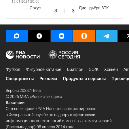
15.01.2024 20:00
Орхус
Диошдьёри ВТК
3
:
3
Футбол
Фигурное катание
Биатлон
ЗОЖ
Хоккей
Ав
Спецпроекты
Реклама
Продукты и сервисы
Пресс-ц
Версия 2023.1 Beta
© 2026 МИА «Россия сегодня»
Вакансии
Сетевое издание РИА Новости зарегистрировано
в Федеральной службе по надзору в сфере связи,
информационных технологий и массовых коммуникаций
(Роскомнадзор) 08 апреля 2014 года.